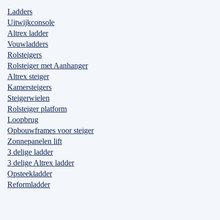
Ladders
Uitwijkconsole
Altrex ladder
Vouwladders
Rolsteigers
Rolsteiger met Aanhanger
Altrex steiger
Kamersteigers
Steigerwielen
Rolsteiger platform
Loopbrug
Opbouwframes voor steiger
Zonnepanelen lift
3 delige ladder
3 delige Altrex ladder
Opsteekladder
Reformladder