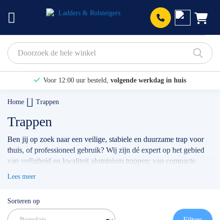
Prod
Voor 12:00 uur besteld,
volgende werkdag in huis
Bekijk hier onze Actiepagina
Home
Trappen
Binnen 1 dag een
gratis offerte
Trappen
Ben jij op zoek naar een veilige, stabiele en duurzame trap voor
thuis, of professioneel gebruik? Wij zijn dé expert op het gebied
van veiligheid en kwaliteit aluminium trappen: van compacte
huishoudtrappen
, een
magazijntrap
, tot aan de
dubbele trap
, of
Lees meer
enkele bordestrap
. Of je nu een trap nodig hebt voor klussen in
huis, installatiewerk, onderhoud of voor ander professioneel
Sorteren op
gebruik: bij ons vind je altijd het model wat het beste bij jou en je
werkzaamheden past.
Filters