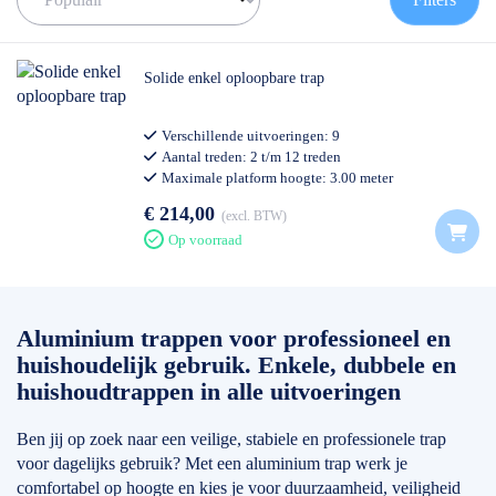
Wij leveren trappen van alleen topmerken zoals bijvoorbeeld :
Altrex
, Wienese, Skyworks en Euroscaffold. Merken die voldoen
aan de strengst geldende wet -en regelgeving. Het verschil tussen
Solide enkel oploopbare trap
de verschillende uitvoeringen zit vooral in stabiliteit, veiligheid,
materiaalsterkte en gewicht. Hierdoor kun je altijd kiezen voor een
Verschillende uitvoeringen: 9
trap die aansluit bij hoe vaak en hoe intensief je deze gebruikt van
Aantal treden: 2 t/m 12 treden
incidenteel thuisgebruik tot dagelijks professioneel werk.
Maximale platform hoogte: 3.00 meter
Professioneel gebruik
Ga voor jezelf na welke eisen jij aan een trap stelt. Waar wordt de
€ 214,00
excl. BTW
trap voor gebruikt en hoe vaak. Bij elke trap maken wij
Op voorraad
onderscheid tussen thuisgebruik, semi professioneel en
professioneel. Elk model is verkrijgbaar in verschillende aantal
treden, van 2 treden t/m
12 treden
. In ons filter hieronder kan je
eenvoudig het gewenste model kiezen.
Aluminium trappen voor professioneel en
huishoudelijk gebruik. Enkele, dubbele en
✅ Volgende werkdag op locatie
✅ Meedenkende klantenservice
huishoudtrappen in alle uitvoeringen
✅
0511- 40 25 64
, of
mail
Ben jij op zoek naar een veilige, stabiele en professionele trap
voor dagelijks gebruik? Met een aluminium trap werk je
comfortabel op hoogte en kies je voor duurzaamheid, veiligheid