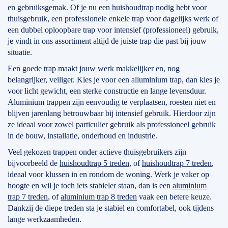
en gebruiksgemak. Of je nu een huishoudtrap nodig hebt voor
thuisgebruik, een professionele enkele trap voor dagelijks werk of
een dubbel oploopbare trap voor intensief (professioneel) gebruik,
je vindt in ons assortiment altijd de juiste trap die past bij jouw
situatie.
Een goede trap maakt jouw werk makkelijker en, nog
belangrijker, veiliger. Kies je voor een alluminium trap, dan kies je
voor licht gewicht, een sterke constructie en lange levensduur.
Aluminium trappen zijn eenvoudig te verplaatsen, roesten niet en
blijven jarenlang betrouwbaar bij intensief gebruik. Hierdoor zijn
ze ideaal voor zowel particulier gebruik als professioneel gebruik
in de bouw, installatie, onderhoud en industrie.
Veel gekozen trappen onder actieve thuisgebruikers zijn
bijvoorbeeld de
huishoudtrap 5 treden
, of
huishoudtrap 7 treden
,
ideaal voor klussen in en rondom de woning. Werk je vaker op
hoogte en wil je toch iets stabieler staan, dan is een
aluminium
trap 7 treden
, of
aluminium trap 8 treden
vaak een betere keuze.
Dankzij de diepe treden sta je stabiel en comfortabel, ook tijdens
lange werkzaamheden.