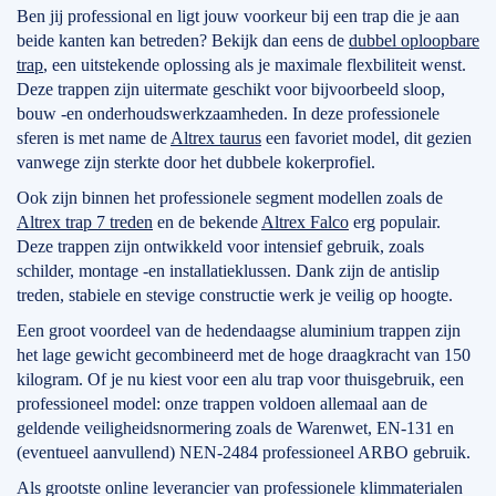
Ben jij professional en ligt jouw voorkeur bij een trap die je aan
beide kanten kan betreden? Bekijk dan eens de
dubbel oploopbare
trap
, een uitstekende oplossing als je maximale flexbiliteit wenst.
Deze trappen zijn uitermate geschikt voor bijvoorbeeld sloop,
bouw -en onderhoudswerkzaamheden. In deze professionele
sferen is met name de
Altrex taurus
een favoriet model, dit gezien
vanwege zijn sterkte door het dubbele kokerprofiel.
Ook zijn binnen het professionele segment modellen zoals de
Altrex trap 7 treden
en de bekende
Altrex Falco
erg populair.
Deze trappen zijn ontwikkeld voor intensief gebruik, zoals
schilder, montage -en installatieklussen. Dank zijn de antislip
treden, stabiele en stevige constructie werk je veilig op hoogte.
Een groot voordeel van de hedendaagse aluminium trappen zijn
het lage gewicht gecombineerd met de hoge draagkracht van 150
kilogram. Of je nu kiest voor een alu trap voor thuisgebruik, een
professioneel model: onze trappen voldoen allemaal aan de
geldende veiligheidsnormering zoals de Warenwet, EN-131 en
(eventueel aanvullend) NEN-2484 professioneel ARBO gebruik.
Als grootste online leverancier van professionele klimmaterialen