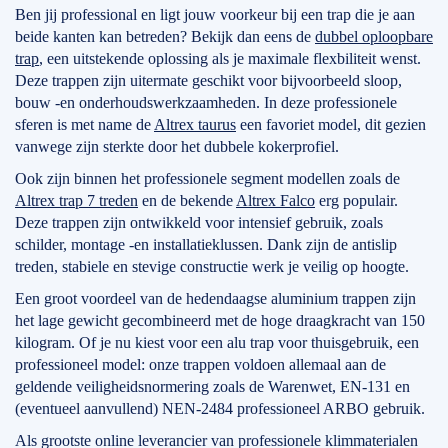
Ben jij professional en ligt jouw voorkeur bij een trap die je aan
beide kanten kan betreden? Bekijk dan eens de
dubbel oploopbare
trap
, een uitstekende oplossing als je maximale flexbiliteit wenst.
Deze trappen zijn uitermate geschikt voor bijvoorbeeld sloop,
bouw -en onderhoudswerkzaamheden. In deze professionele
sferen is met name de
Altrex taurus
een favoriet model, dit gezien
vanwege zijn sterkte door het dubbele kokerprofiel.
Ook zijn binnen het professionele segment modellen zoals de
Altrex trap 7 treden
en de bekende
Altrex Falco
erg populair.
Deze trappen zijn ontwikkeld voor intensief gebruik, zoals
schilder, montage -en installatieklussen. Dank zijn de antislip
treden, stabiele en stevige constructie werk je veilig op hoogte.
Een groot voordeel van de hedendaagse aluminium trappen zijn
het lage gewicht gecombineerd met de hoge draagkracht van 150
kilogram. Of je nu kiest voor een alu trap voor thuisgebruik, een
professioneel model: onze trappen voldoen allemaal aan de
geldende veiligheidsnormering zoals de Warenwet, EN-131 en
(eventueel aanvullend) NEN-2484 professioneel ARBO gebruik.
Als grootste online leverancier van professionele klimmaterialen