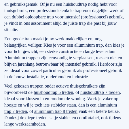
en gebruiksgemak. Of je nu een huishoudtrap nodig hebt voor
thuisgebruik, een professionele enkele trap voor dagelijks werk of
een dubbel oploopbare trap voor intensief (professioneel) gebruik,
je vindt in ons assortiment altijd de juiste trap die past bij jouw
situatie.
Een goede trap maakt jouw werk makkelijker en, nog
belangrijker, veiliger. Kies je voor een alluminium trap, dan kies je
voor licht gewicht, een sterke constructie en lange levensduur.
Aluminium trappen zijn eenvoudig te verplaatsen, roesten niet en
blijven jarenlang betrouwbaar bij intensief gebruik. Hierdoor zijn
ze ideaal voor zowel particulier gebruik als professioneel gebruik
in de bouw, installatie, onderhoud en industrie.
Veel gekozen trappen onder actieve thuisgebruikers zijn
bijvoorbeeld de
huishoudtrap 5 treden
, of
huishoudtrap 7 treden
,
ideaal voor klussen in en rondom de woning. Werk je vaker op
hoogte en wil je toch iets stabieler staan, dan is een
aluminium
trap 7 treden
, of
aluminium trap 8 treden
vaak een betere keuze.
Dankzij de diepe treden sta je stabiel en comfortabel, ook tijdens
lange werkzaamheden.