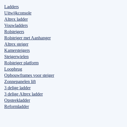
Ladders
Uitwijkconsole
Altrex ladder
Vouwladders
Rolsteigers
Rolsteiger met Aanhanger
Altrex steiger
Kamersteigers
Steigerwielen
Rolsteiger platform
Loopbrug
Opbouwframes voor steiger
Zonnepanelen lift
3 delige ladder
3 delige Altrex ladder
Opsteekladder
Reformladder