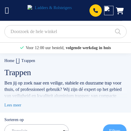
Prod
Voor 12:00 uur besteld,
volgende werkdag in huis
Bekijk hier onze Actiepagina
Home
Trappen
Binnen 1 dag een
gratis offerte
Trappen
Ben jij op zoek naar een veilige, stabiele en duurzame trap voor
thuis, of professioneel gebruik? Wij zijn dé expert op het gebied
van veiligheid en kwaliteit aluminium trappen: van compacte
huishoudtrappen
, een
magazijntrap
, tot aan de
dubbele trap
, of
Lees meer
enkele bordestrap
. Of je nu een trap nodig hebt voor klussen in
huis, installatiewerk, onderhoud of voor ander professioneel
Sorteren op
gebruik: bij ons vind je altijd het model wat het beste bij jou en je
werkzaamheden past.
Filters