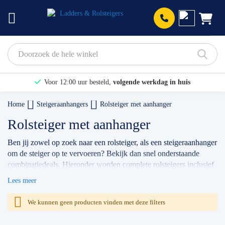
Prod
Voor 12:00 uur besteld,
volgende werkdag in huis
Bekijk hier onze Actiepagina
Home
Steigeraanhangers
Rolsteiger met aanhanger
Binnen 1 dag een
gratis offerte
Rolsteiger met aanhanger
Ben jij zowel op zoek naar een rolsteiger, als een steigeraanhanger
om de steiger op te vervoeren? Bekijk dan snel onderstaande
combinatiedeals. Hieronder worden complete rolsteigers inclusief
steigertransporter aangeboden voor mooie prijzen van de merken
Lees meer
Altrex
,
Skyworks
en
Euroscaffold
. Met onze combinatiedeals heb
je zowel een veilige steiger als een goede steigeraanhanger.
We kunnen geen producten vinden met deze filters
Onderstaande deals besparen dus niet alleen geld, maar zorgen
ook voor het veilig en goed vervoeren van jouw steigermateriaal.