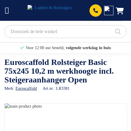
Prod
Voor 12:00 uur besteld,
volgende werkdag in huis
Bekijk hier onze Actiepagina
Euroscaffold Rolsteiger Basic
75x245 10,2 m werkhoogte incl.
Binnen 1 dag een
gratis offerte
Steigeraanhanger Open
Merk:
Euroscaffold
Art.nr.:
LR3381
Ga
naar
Ga
het
naar
einde
het
van
begin