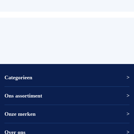
Categorieen
Ons assortiment
Altrex ladder
Altrex trap
Altrex kamersteiger
Onze merken
Altrex
Rolsteiger kopen
ASC
Kamersteiger kopen
DAS
Over ons
Altrex