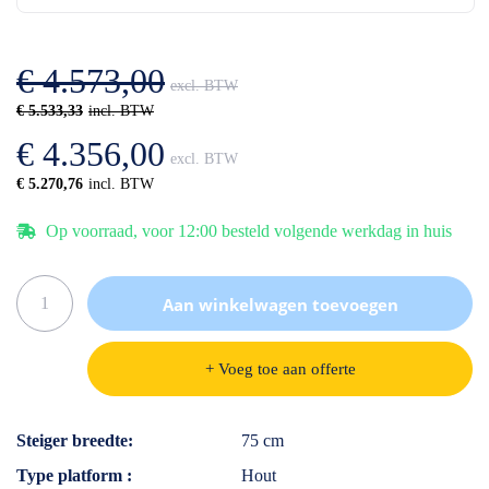
de
van
afbeeldingen-
de
gallerij
afbeeldingen-
€ 4.573,00
gallerij
€ 5.533,33
€ 4.356,00
€ 5.270,76
Op voorraad, voor 12:00 besteld volgende werkdag in huis
Aan winkelwagen toevoegen
+ Voeg toe aan offerte
Specificaties
Steiger breedte
75 cm
Type platform
Hout