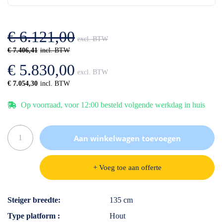
de
van
afbeeldingen-
de
gallerij
afbeeldingen-
€ 6.121,00
gallerij
€ 7.406,41
€ 5.830,00
€ 7.054,30
Op voorraad, voor 12:00 besteld volgende werkdag in huis
Aan winkelwagen toevoegen
+ Voeg toe aan offerte
Specificaties
Steiger breedte
135 cm
Type platform
Hout