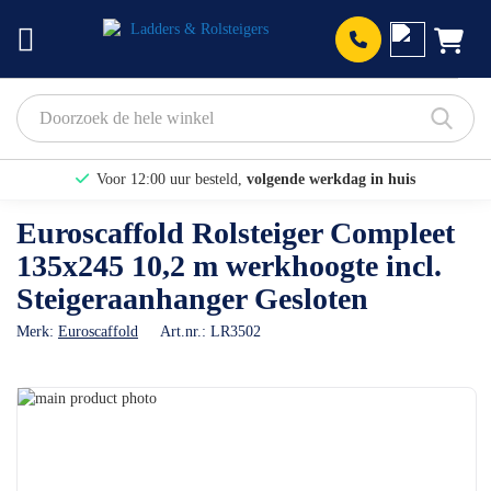
Prod
Voor 12:00 uur besteld,
volgende werkdag in huis
Bekijk hier onze Actiepagina
Euroscaffold Rolsteiger Compleet
135x245 10,2 m werkhoogte incl.
Binnen 1 dag een
gratis offerte
Steigeraanhanger Gesloten
Merk:
Euroscaffold
Art.nr.:
LR3502
Ga
naar
Ga
het
naar
einde
het
van
begin