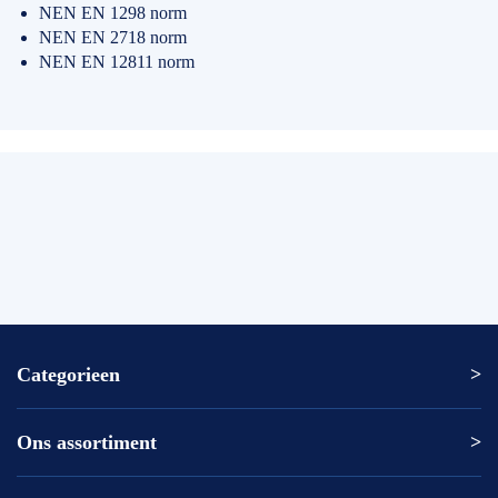
NEN EN 1298 norm
NEN EN 2718 norm
NEN EN 12811 norm
Categorieen
Ons assortiment
Altrex ladder
Altrex trap