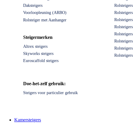
Daksteigers
Rolsteiger
Voorloopleuning (ARBO)
Rolsteiger
Rolsteiger
Rolsteiger met Aanhanger
Rolsteiger
Rolsteiger
Steigermerken
Rolsteiger
Altrex steigers
Rolsteiger
Skyworks steigers
Rolsteiger
Euroscaffold steigers
Doe-het-zelf gebruik:
Steigers voor particulier gebruik
Kamersteigers