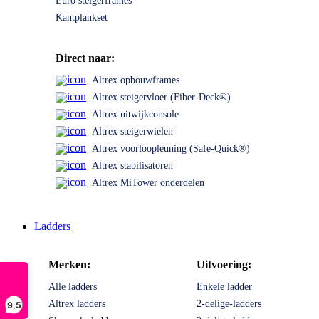
Euro steigerframes
Kantplankset
Direct naar:
Altrex opbouwframes
Altrex steigervloer (Fiber-Deck®)
Altrex uitwijkconsole
Altrex steigerwielen
Altrex voorloopleuning (Safe-Quick®)
Altrex stabilisatoren
Altrex MiTower onderdelen
Ladders
Merken:
Uitvoering:
Alle ladders
Enkele ladder
Altrex ladders
2-delige-ladders
9,5