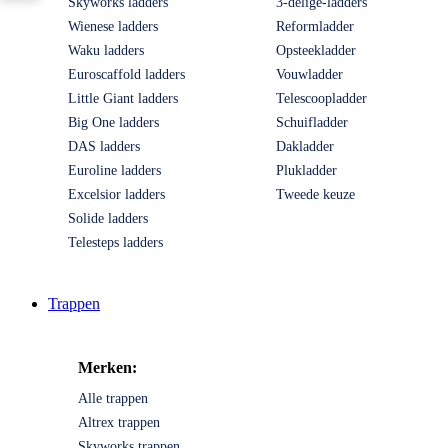
Skyworks ladders
3-delige-ladders
Wienese ladders
Reformladder
Waku ladders
Opsteekladder
Euroscaffold ladders
Vouwladder
Little Giant ladders
Telescoopladder
Big One ladders
Schuifladder
DAS ladders
Dakladder
Euroline ladders
Plukladder
Excelsior ladders
Tweede keuze
Solide ladders
Telesteps ladders
Trappen
Merken:
Alle trappen
Altrex trappen
Skyworks trappen