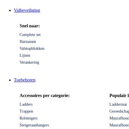
Valbeveiliging
Snel naar:
Complete set
Harnassen
Valstopblokken
Lijnen
Verankering
Toebehoren
Accessoires per categorie:
Populair 
Ladders
Laddermat
Trappen
Gereedscha
Rolsteigers
Muurafhoud
Steigeraanhangers
Muurafhoude