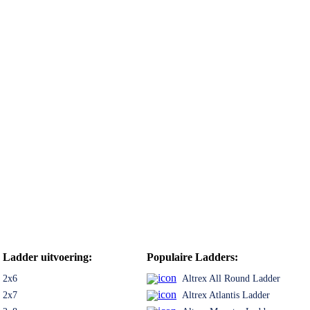
Ladder uitvoering:
Populaire Ladders:
2x6
Altrex All Round Ladder
2x7
Altrex Atlantis Ladder