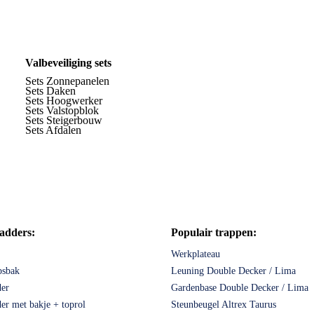
Valbeveiliging sets
Sets Zonnepanelen
Sets Daken
Sets Hoogwerker
Sets Valstopblok
Sets Steigerbouw
Sets Afdalen
ladders:
Populair trappen:
Werkplateau
psbak
Leuning Double Decker / Lima
er
Gardenbase Double Decker / Lima
r met bakje + toprol
Steunbeugel Altrex Taurus