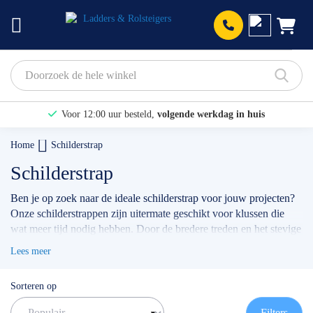
Prod
Voor 12:00 uur besteld,
volgende werkdag in huis
Bekijk hier onze Actiepagina
Home
Schilderstrap
Binnen 1 dag een
gratis offerte
Schilderstrap
Ben je op zoek naar de ideale schilderstrap voor jouw projecten?
Onze schilderstrappen zijn uitermate geschikt voor klussen die
wat meer tijd nodig hebben. Door de bredere treden en het stevige
kokerprofiel sta je comfortabel en bovenal veilig.
Lees meer
✅
Volgende werkdag op locatie
✅
Meedenkende klantenservice
Sorteren op
✅ Contact:
0511- 40 25 64
, of
mail
Filters