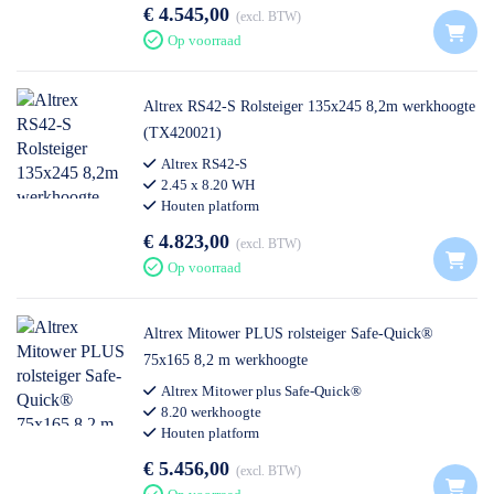
€ 4.545,00
excl. BTW
Op voorraad
Altrex RS42-S Rolsteiger 135x245 8,2m werkhoogte
(TX420021)
Altrex RS42-S
2.45 x 8.20 WH
Houten platform
€ 4.823,00
excl. BTW
Op voorraad
Altrex Mitower PLUS rolsteiger Safe-Quick®
75x165 8,2 m werkhoogte
Altrex Mitower plus Safe-Quick®
8.20 werkhoogte
Houten platform
€ 5.456,00
excl. BTW