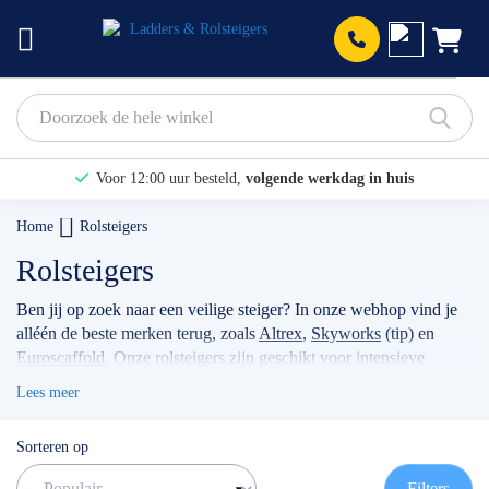
Prod
Voor 12:00 uur besteld,
volgende werkdag in huis
Bekijk hier onze Actiepagina
Home
Rolsteigers
Binnen 1 dag een
gratis offerte
Rolsteigers
Ben jij op zoek naar een veilige steiger? In onze webhop vind je
alléén de beste merken terug, zoals
Altrex
,
Skyworks
(tip) en
Euroscaffold
. Onze rolsteigers zijn geschikt voor intensieve
klussen, voor bijvoorbeeld timmermannen, schilders, of
Lees meer
werkzaamheden met betrekking tot zonnepanelen. Wanneer je
jouw stellage gebruikt als professional dan raden wij je aan
Sorteren op
volgens de actuele norm te werken met de
rolsteiger
voorloopleuning
.
TIP: maak gebruik van onze filters om snel
Filters