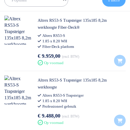
de juiste rolsteiger te vinden!
✅
Voor 12U besteld = volgende werkdag op locatie
✅
Vrijblijvende offerte
op maat
Altrex RS53-S Trapsteiger 135x185 8,2m
✅ Contact:
0511- 40 25 64
, of
mail
werkhoogte Fiber-Deck®
Altrex RS53-S
1.85 x 8.20 WH
Fiber-Deck platform
€ 9.959,00
excl. BTW
Op voorraad
Altrex RS53-S Trapsteiger 135x185 8,2m
werkhoogte
Altrex RS53-S Trapsteiger
1.85 x 8.20 WH
Professioneel gebruik
€ 9.488,00
excl. BTW
Op voorraad