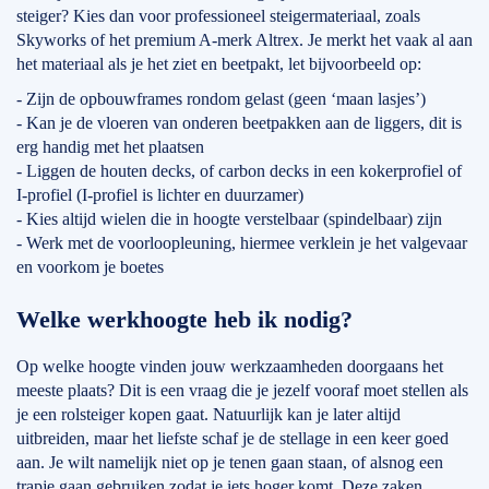
steiger? Kies dan voor professioneel steigermateriaal, zoals
Skyworks of het premium A-merk Altrex. Je merkt het vaak al aan
het materiaal als je het ziet en beetpakt, let bijvoorbeeld op:
- Zijn de opbouwframes rondom gelast (geen ‘maan lasjes’)
- Kan je de vloeren van onderen beetpakken aan de liggers, dit is
erg handig met het plaatsen
- Liggen de houten decks, of carbon decks in een kokerprofiel of
I-profiel (I-profiel is lichter en duurzamer)
- Kies altijd wielen die in hoogte verstelbaar (spindelbaar) zijn
- Werk met de voorloopleuning, hiermee verklein je het valgevaar
en voorkom je boetes
Welke werkhoogte heb ik nodig?
Op welke hoogte vinden jouw werkzaamheden doorgaans het
meeste plaats? Dit is een vraag die je jezelf vooraf moet stellen als
je een rolsteiger kopen gaat. Natuurlijk kan je later altijd
uitbreiden, maar het liefste schaf je de stellage in een keer goed
aan. Je wilt namelijk niet op je tenen gaan staan, of alsnog een
trapje gaan gebruiken zodat je iets hoger komt. Deze zaken