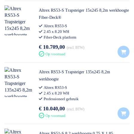
Altrex RS53-S Trapsteiger 15x245 8,2m werkhoogte
Fiber-Deck®
Altrex RS53-S
2.45 x 8.20 WH
Fiber-Deck platform
€ 10.709,00
excl. BTW
Op voorraad
Altrex RS53-S Trapsteiger 135x245 8,2m
werkhoogte
Altrex RS53-S
2.45 x 8.20 WH
Professioneel gebruik
€ 10.040,00
excl. BTW
Op voorraad
Altrex RS51-S 8.2 werkhoogte 0.75 X 1.85