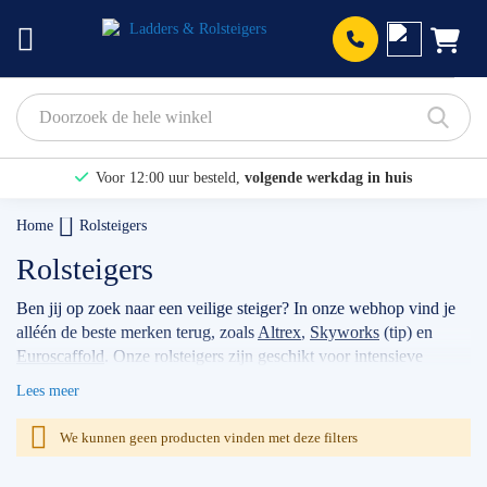
Prod
Voor 12:00 uur besteld,
volgende werkdag in huis
Bekijk hier onze Actiepagina
Home
Rolsteigers
Binnen 1 dag een
gratis offerte
Rolsteigers
Ben jij op zoek naar een veilige steiger? In onze webhop vind je
alléén de beste merken terug, zoals
Altrex
,
Skyworks
(tip) en
Euroscaffold
. Onze rolsteigers zijn geschikt voor intensieve
klussen, voor bijvoorbeeld timmermannen, schilders, of
Lees meer
werkzaamheden met betrekking tot zonnepanelen. Wanneer je
jouw stellage gebruikt als professional dan raden wij je aan
We kunnen geen producten vinden met deze filters
volgens de actuele norm te werken met de
rolsteiger
voorloopleuning
.
TIP: maak gebruik van onze filters om snel