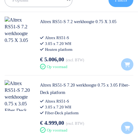
de juiste rolsteiger te vinden!
✅
Voor 12U besteld = volgende werkdag op locatie
✅
Vrijblijvende offerte
op maat
Altrex RS51-S 7.2 werkhoogte 0.75 X 3.05
✅ Contact:
0511- 40 25 64
, of
mail
Altrex RS51-S
3.05 x 7.20 WH
Houten platform
€ 5.006,00
excl. BTW
Op voorraad
Altrex RS51-S 7.20 werkhoogte 0.75 x 3.05 Fiber-
Deck platform
Altrex RS51-S
3.05 x 7.20 WH
Fiber-Deck platform
€ 4.999,00
excl. BTW
Op voorraad