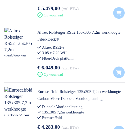
€ 5.479,00
excl. BTW
Op voorraad
Altrex Rolsteiger RS52 135x305 7,2m werkhoogte
Fiber-Deck®
Altrex RS52-S
3.05 x 7.20 WH
Fiber-Deck platform
€ 6.049,00
excl. BTW
Op voorraad
Euroscaffold Rolsteiger 135x305 7,2m werkhoogte
Carbon Vloer Dubbele Voorloopleuning
Dubbele Voorloopleuning
135x305 7,2m werkhoogte
Euroscaffold
€ 4.283,00
excl. BTW