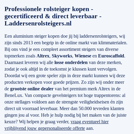
Professionele rolsteiger kopen -
gecertificeerd & direct leverbaar -
Laddersenrolsteigers.nl
Een aluminium steiger kopen doe jij bij laddersenrolsteigers, wij
zijn sinds 2013 een begrip in de online markt van klimmaterialen.
Bij ons vind je een compleet assortiment steigers van diverse
topmerken zoals
Altrex
,
Skyworks
,
Wienese
en
Euroscaffold
.
Daarnaast leveren wij alle
losse onderdelen
van deze merken,
zodat je ook altijd in de toekomst je klussen kunt vervolgen.
Doordat wij een grote speler zijn in deze markt kunnen wij deze
producten verkopen voor goede prijzen. Zo zijn wij onder meer
de
grootste online dealer
van het premium merk Altrex in de
BeneLux. Van compacte gevelsteigers tot hoge trappentorens: al
onze stellages voldoen aan de strengste veiligheidseisen én zijn
direct uit voorraad leverbaar. Meer dan 50.000 tevreden klanten
gingen jou al voor. Heb je hulp nodig bij het maken van de juiste
keuze? Wij helpen je graag verder,
vraag eventueel hier
vrijblijvend jouw gepersonaliseerde offerte
aan.