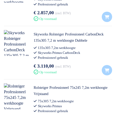
Professioneel gebruik
€ 2.857,00
excl. BTW
Op voorraad
Skyworks Rolsteiger Professioneel CarbonDeck
135x305 7,2 m werkhoogte Dubbele
Voorloopleuning
135x305 7,2m werkhoogte
Skyworks Primus CarbonDeck
Professioneel gebruik
€ 3.110,00
excl. BTW
Op voorraad
Rolsteiger Professioneel 75x245 7,2m werkhoogte
Vrijstaand
75x305 7,2m werkhoogte
Skyworks Primus
Professioneel gebruik