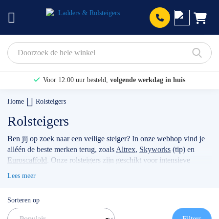
Prod
Voor 12:00 uur besteld,
volgende werkdag in huis
Bekijk hier onze Actiepagina
Home
Rolsteigers
Binnen 1 dag een
gratis offerte
Rolsteigers
Ben jij op zoek naar een veilige steiger? In onze webhop vind je
alléén de beste merken terug, zoals
Altrex
,
Skyworks
(tip) en
Euroscaffold
. Onze rolsteigers zijn geschikt voor intensieve
klussen, voor bijvoorbeeld timmermannen, schilders, of
Lees meer
werkzaamheden met betrekking tot zonnepanelen. Wanneer je
jouw stellage gebruikt als professional dan raden wij je aan
Sorteren op
volgens de actuele norm te werken met de
rolsteiger
voorloopleuning
.
TIP: maak gebruik van onze filters om snel
Filters