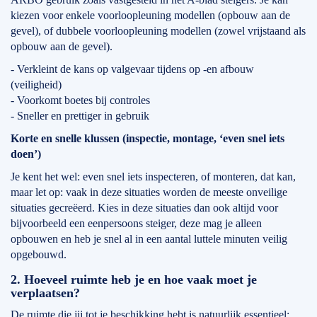
kiezen voor enkele voorloopleuning modellen (opbouw aan de
gevel), of dubbele voorloopleuning modellen (zowel vrijstaand als
opbouw aan de gevel).
- Verkleint de kans op valgevaar tijdens op -en afbouw
(veiligheid)
- Voorkomt boetes bij controles
- Sneller en prettiger in gebruik
Korte en snelle klussen (inspectie, montage, ‘even snel iets
doen’)
Je kent het wel: even snel iets inspecteren, of monteren, dat kan,
maar let op: vaak in deze situaties worden de meeste onveilige
situaties gecreëerd. Kies in deze situaties dan ook altijd voor
bijvoorbeeld een eenpersoons steiger, deze mag je alleen
opbouwen en heb je snel al in een aantal luttele minuten veilig
opgebouwd.
2. Hoeveel ruimte heb je en hoe vaak moet je
verplaatsen?
De ruimte die jij tot je beschikking hebt is natuurlijk essentieel: