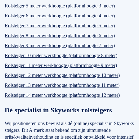
Rolsteiger 5 meter werkhoogte (platformhoogte 3 meter)
Rolsteiger 6 meter werkhoogte (platformhoogte 4 meter)
Rolsteiger 7 meter werkhoogte (platformhoogte 5 meter)
Rolsteiger 8 meter werkhoogte (platformhoogte 6 meter)
Rolsteiger 9 meter werkhoogte (platformhoogte 7 meter)
Rolsteiger 10 meter werkhoogte (platformhoogte 8 meter)
Rolsteiger 11 meter werkhoogte (platformhoogte 9 meter)
Rolsteiger 12 meter werkhoogte (platformhoogte 10 meter)
Rolsteiger 13 meter werkhoogte (platformhoogte 11 meter)
Rolsteiger 14 meter werkhoogte (platformhoogte 12 meter)
Dé specialist in Skyworks rolsteigers
Wij positioneren ons bewust als dé (online) specialist in Skyworks
steigers. Dit A-merk staat bekend om zijn uitmuntende
prijs/kwaliteitverhouding en is specifiek ontwikkeld voor intensief