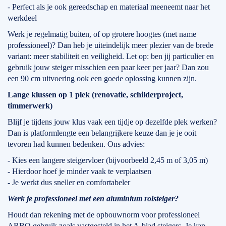
- Perfect als je ook gereedschap en materiaal meeneemt naar het
werkdeel
Werk je regelmatig buiten, of op grotere hoogtes (met name
professioneel)? Dan heb je uiteindelijk meer plezier van de brede
variant: meer stabiliteit en veiligheid. Let op: ben jij particulier en
gebruik jouw steiger misschien een paar keer per jaar? Dan zou
een 90 cm uitvoering ook een goede oplossing kunnen zijn.
Lange klussen op 1 plek (renovatie, schilderproject,
timmerwerk)
Blijf je tijdens jouw klus vaak een tijdje op dezelfde plek werken?
Dan is platformlengte een belangrijkere keuze dan je je ooit
tevoren had kunnen bedenken. Ons advies:
- Kies een langere steigervloer (bijvoorbeeld 2,45 m of 3,05 m)
- Hierdoor hoef je minder vaak te verplaatsen
- Je werkt dus sneller en comfortabeler
Werk je professioneel met een aluminium rolsteiger?
Houdt dan rekening met de opbouwnorm voor professioneel
ARBO gebruik zoals vastgesteld in het A-blad steigers. Je kan