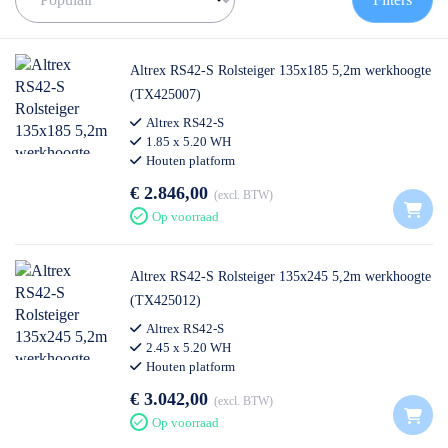
de juiste rolsteiger te vinden!
✅
Voor 12U besteld = volgende werkdag op locatie
✅
Vrijblijvende offerte
op maat
Altrex RS42-S Rolsteiger 135x185 5,2m werkhoogte
✅ Contact:
0511- 40 25 64
, of
mail
(TX425007)
Altrex RS42-S
1.85 x 5.20 WH
Houten platform
€ 2.846,00
excl. BTW
Op voorraad
Altrex RS42-S Rolsteiger 135x245 5,2m werkhoogte
(TX425012)
Altrex RS42-S
2.45 x 5.20 WH
Houten platform
€ 3.042,00
excl. BTW
Op voorraad