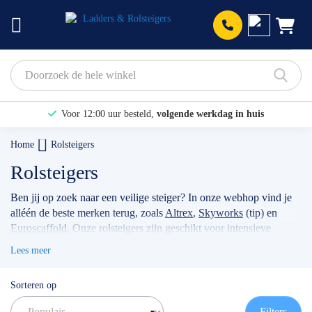
Prod
Voor 12:00 uur besteld,
volgende werkdag in huis
Bekijk hier onze Actiepagina
Home
Rolsteigers
Binnen 1 dag een
gratis offerte
Rolsteigers
Ben jij op zoek naar een veilige steiger? In onze webhop vind je
alléén de beste merken terug, zoals
Altrex
,
Skyworks
(tip) en
Euroscaffold
. Onze rolsteigers zijn geschikt voor intensieve
klussen, voor bijvoorbeeld timmermannen, schilders, of
Lees meer
werkzaamheden met betrekking tot zonnepanelen. Wanneer je
jouw stellage gebruikt als professional dan raden wij je aan
Sorteren op
volgens de actuele norm te werken met de
rolsteiger
voorloopleuning
.
TIP: maak gebruik van onze filters om snel
Filters