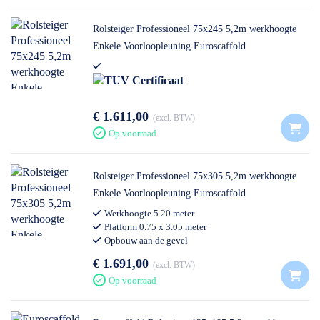
Rolsteiger Professioneel 75x245 5,2m werkhoogte
Enkele Voorloopleuning Euroscaffold
€ 1.611,00
excl. BTW
Afmetingen rolsteiger
Op voorraad
Rolsteiger Professioneel 75x305 5,2m werkhoogte
Werkhoogte: 5.20 meter
Enkele Voorloopleuning Euroscaffold
Werkhoogte 5.20 meter
Platformhoogte: 3.20 meter
Platform 0.75 x 3.05 meter
Opbouw aan de gevel
Hoogte steiger: 4.20 meter
Voldoet aan nieuwe opbouwnorm
€ 1.691,00
excl. BTW
Lengte: 2.45 meter
Op voorraad
Breedte: 0.75 meter