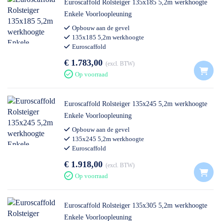
Houten platform
Euroscaffold Rolsteiger 135x185 5,2m werkhoogte
Enkele Voorloopleuning
Opbouw aan de gevel
Nieuwe opbouwnorm aan de gevel (max. 15
135x185 5,2m werkhoogte
cm)
Euroscaffold
€ 1.783,00
excl. BTW
Op voorraad
Inhoud configuratie
Euroscaffold Rolsteiger 135x245 5,2m werkhoogte
Enkele Voorloopleuning
4x - Opbouwframe 75-28-7
Opbouw aan de gevel
4x - Wiel Nylon + stalen spindel 200mm
135x245 5,2m werkhoogte
Euroscaffold
1x - Platform hout met luik 245
€ 1.918,00
excl. BTW
1x - Voorloopleuning 245
Op voorraad
2x - Diagonaalschoor 245
Euroscaffold Rolsteiger 135x305 5,2m werkhoogte
2x - Horizontaalschoor 245
Enkele Voorloopleuning