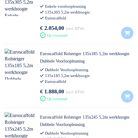
1x - Kantplankset ALU 75-245
Enkele voorloopleuning
135x305 5,2m werkhoogte
4x - Borgclips
Euroscaffold
€ 2.054,00
excl. BTW
Optioneel verkrijgbaar met CarbonDeck
Op voorraad
platform (
contact
)
Euroscaffold Rolsteiger 135x185 5,2m werkhoogte
Snelle levertijd
Dubbele Voorloopleuning
Dubbele Voorloopleuning
135x185 5,2m werkhoogte
Euroscaffold
Bestel voor 14:00 uur = volgende werkdag geleverd
€ 1.888,00
excl. BTW
Gratis verzending binnen Nederland (m.u.v.
Op voorraad
Waddeneilanden)
Bij vrijstaande opbouw zijn 4 stabilisatoren
Euroscaffold Rolsteiger 135x245 5,2m werkhoogte
benodigd
Dubbele Voorloopleuning
Certificering: NEN-EN 1004 / NEN-EN 1298
Dubbele Voorloopleuning