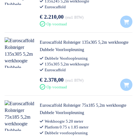
135x245 5,2m werkhoogte
5 jaar fabrieksgarantie
Euroscaffold
€ 2.210,00
excl. BTW
Afbeeldingen geven een impressie en kunnen
Op voorraad
afwijken
Euroscaffold Rolsteiger 135x305 5,2m werkhoogte
Dubbele Voorloopleuning
Opbouwvideo
Dubbele Voorloopleuning
135x305 5,2m werkhoogte
Onderstaande opbouwvideo geeft in
Euroscaffold
hoofdlijnen weer hoe een steiger moet worden
€ 2.378,00
excl. BTW
opgebouwd. In de video betreft het overigens
Op voorraad
een brede rolsteiger.
Euroscaffold Rolsteiger 75x185 5,2m werkhoogte
Dubbele Voorloopleuning
Werkhoogte 5.20 meter
Platform 0.75 x 1.85 meter
Dubbele voorloopleuning