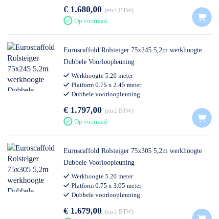
Voldoet aan nieuwe opbouwnorm
€ 1.680,00
excl. BTW
Op voorraad
Euroscaffold Rolsteiger 75x245 5,2m werkhoogte
Dubbele Voorloopleuning
Werkhoogte 5.20 meter
Platform 0.75 x 2.45 meter
Dubbele voorloopleuning
Voldoet aan nieuwe opbouwnorm
€ 1.797,00
Werkhoogte 5.20 meter
excl. BTW
Platform 0.75 x 2.45 meter
Op voorraad
Opbouw aan de gevel
Voldoet aan nieuwe opbouwnorm
Euroscaffold Rolsteiger 75x305 5,2m werkhoogte
Dubbele Voorloopleuning
Werkhoogte 5.20 meter
Platform 0.75 x 3.05 meter
Dubbele voorloopleuning
Voldoet aan nieuwe opbouwnorm
€ 1.679,00
excl. BTW