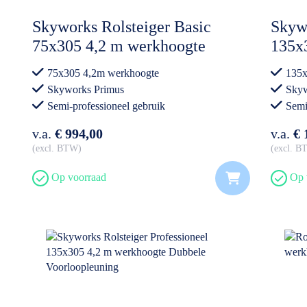
Skyworks Rolsteiger Basic
Skywo
75x305 4,2 m werkhoogte
135x
75x305 4,2m werkhoogte
135x
Skyworks Primus
Skyw
Semi-professioneel gebruik
Semi
v.a.
€ 994,00
v.a.
€ 
excl. BTW
excl. 
Op voorraad
Op 