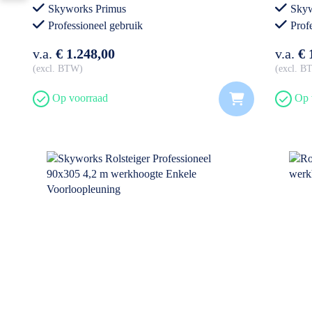
Voorloopleuning
Voor
Skyworks Primus
Skyw
Professioneel gebruik
Prof
v.a.
€ 1.248,00
v.a.
€ 
excl. BTW
excl. 
Op voorraad
Op 