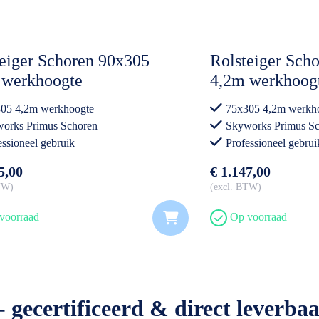
eiger Schoren 90x305
Rolsteiger Sch
 werkhoogte
4,2m werkhoog
05 4,2m werkhoogte
75x305 4,2m werkh
orks Primus Schoren
Skyworks Primus S
essioneel gebruik
Professioneel gebrui
5,00
€ 1.147,00
BTW
excl. BTW
voorraad
Op voorraad
- gecertificeerd & direct leverbaa