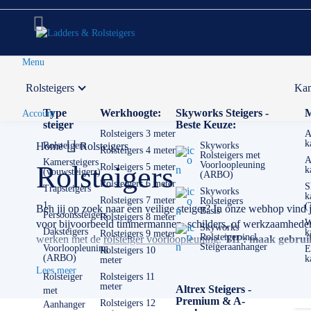
Menu
Rolsteigers
Kam
Voor 12:00 uur besteld,
volgende werkdag in huis
Type
Werkhoogte:
Skyworks Steigers -
M
Account
steiger
Beste Keuze:
Rolsteigers 3 meter
A
k
Home
Rolsteigers
Rolsteigers
Skyworks
Rolsteigers 4 meter
Rolsteigers met
A
Kamersteigers
Voorloopleuning
Rolsteigers
Rolsteigers 5 meter
k
(vouwsteigers)
(ARBO)
Rolsteigers 6 meter
S
Trapsteigers
Skyworks
k
Rolsteigers 7 meter
Rolsteigers
1-
(
Ben jij op zoek naar een veilige steiger? In onze webhop vind 
Basis
Persoonssteigers
Rolsteigers 8 meter
W
voor bijvoorbeeld timmermannen, schilders, of werkzaamheden m
Skyworks
Daksteigers
k
Rolsteigers 9 meter
Rolsteiger incl.
werken met de
rolsteiger voorloopleuning
.
TIP: maak gebruik 
Steigeraanhanger
Voorloopleuning
E
Rolsteigers 10
(ARBO)
k
meter
✅
Voor 12U besteld = volgende werkdag op locatie
Lees meer
✅
Vrijblijvende offerte
op maat
Rolsteiger
Rolsteigers 11
meter
Altrex Steigers -
met
✅ Contact:
0511- 40 25 64
, of
mail
Premium & A-
Rolsteigers 12
Aanhanger