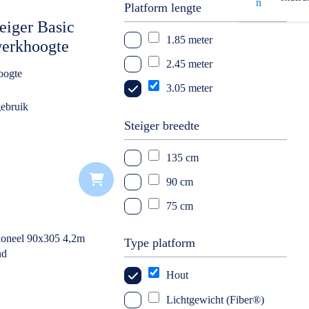
Platform lengte
10 meter
eiger Basic
1.85 meter
11 meter
werkhoogte
2.45 meter
12 meter
oogte
3.05 meter
13 meter
gebruik
14 meter
Steiger breedte
135 cm
90 cm
75 cm
Type platform
Hout
Lichtgewicht (Fiber®)