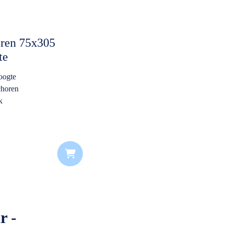
oren 75x305
te
oogte
choren
k
r -