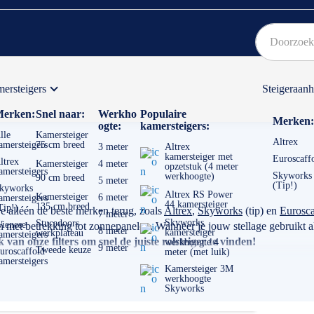
ersteigers
Steigeraan
Bekijk hier onze Actiepagina
Binnen 1 dag een
gratis
erken:
Snel naar:
Werkho
Populaire
Merken:
ogte:
kamersteigers:
lle
Kamersteiger
Altrex
amersteigers
75 cm breed
3 meter
Altrex
kamersteiger met
Euroscaff
ltrex
Kamersteiger
4 meter
opzetstuk (4 meter
amersteigers
Skyworks
werkhoogte)
90 cm breed
5 meter
(Tip!)
kyworks
Altrex RS Power
Kamersteiger
6 meter
amersteigers
44 kamersteiger
135 cm breed
Tip!)
je alléén de beste merken terug, zoals
Altrex
,
Skyworks
(tip) en
Eurosca
7 meter
Skyworks
Stucadoors
ienese
et betrekking tot zonnepanelen. Wanneer je jouw stellage gebruikt als
8 meter
kamersteiger
werkplateau
amersteigers
van onze filters om snel de juiste rolsteiger te vinden!
werkhoogte 4
9 meter
Tweede keuze
uroscaffold
meter (met luik)
amersteigers
Kamersteiger 3M
werkhoogte
Skyworks