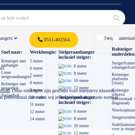
hangers
Steigermateriaal
Products 
0511-402564
 offerte
Rolsteiger
Snel naar:
Werkhoogte:
Steigeraanhanger
onderdelen
inclusief steiger:
Rolsteiger met
5 meter
Steigerframes
aanhanger
6 meter
rolsteigerfra
old
6 meter
Losse
8 meter
Rolsteiger
7 meter
steigeraanhangers
platforms
10 meter
8 meter
(vloer)
Rolsteiger met
12 meter
steigerbok
9 meter
ffold
. Onze rolsteigers zijn geschikt voor intensieve klussen,
Rolsteiger
schoren
Steigerbok
 professional dan raden wij je aan volgens de actuele norm te
Steigeraanhanger
10 meter
(horizontaal 
inclusief steiger:
diagonaal)
11 meter
Voorloopleun
6 meter
12 meter
Steigerwielen
8 meter
14 meter
Stabilisatoren
10 meter
voor je steige
12 meter