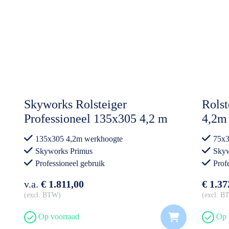
Skyworks Rolsteiger
Rolst
Professioneel 135x305 4,2 m
4,2m 
werkhoogte Dubbele
135x305 4,2m werkhoogte
75x3
Voorloopleuning
Skyworks Primus
Skyw
Professioneel gebruik
Prof
v.a.
€ 1.811,00
€ 1.37
excl. BTW
excl. 
Op voorraad
Op 