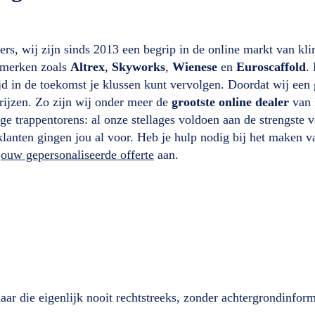
ers, wij zijn sinds 2013 een begrip in de online markt van kl
opmerken zoals
Altrex
,
Skyworks
,
Wienese
en
Euroscaffold
.
d in de toekomst je klussen kunt vervolgen. Doordat wij een g
ijzen. Zo zijn wij onder meer de
grootste online dealer
van 
e trappentorens: al onze stellages voldoen aan de strengste ve
klanten gingen jou al voor. Heb je hulp nodig bij het maken v
 jouw gepersonaliseerde offerte
aan.
maar die eigenlijk nooit rechtstreeks, zonder achtergrondinfor