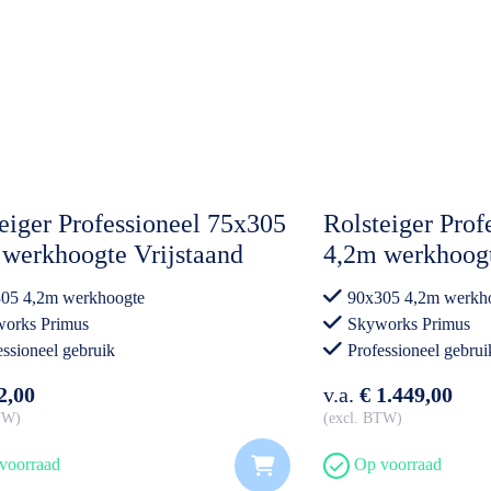
eiger Professioneel 75x305
Rolsteiger Prof
werkhoogte Vrijstaand
4,2m werkhoogt
05 4,2m werkhoogte
90x305 4,2m werkh
orks Primus
Skyworks Primus
essioneel gebruik
Professioneel gebrui
2,00
v.a.
€ 1.449,00
BTW
excl. BTW
voorraad
Op voorraad