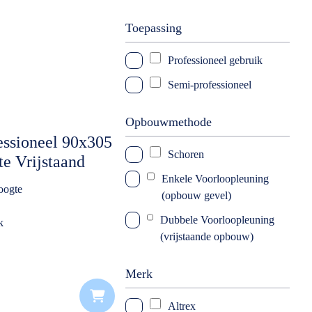
Toepassing
Professioneel gebruik
Semi-professioneel
Opbouwmethode
essioneel 90x305
Schoren
e Vrijstaand
Enkele Voorloopleuning
oogte
(opbouw gevel)
Dubbele Voorloopleuning
k
(vrijstaande opbouw)
Merk
Altrex