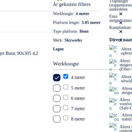
Trapsteiger
Je gekozen filters
(trappentoren
onderdelen
Werkhoogte
4 meter
Euro
steigerframes
Platform lengte
3.05 meter
Kantplankset
Type platform
Hout
Direct naar
Merk
Skyworks
Legen
Altrex
opbou
Altrex
Werkhoogte
steiger
(Fiber
Altrex
4 meter
uitwij
5 meter
Altre
steige
6 meter
Altrex
voorlo
(Safe-
7 meter
Altre
8 meter
stabil
Altrex
9 meter
onderd