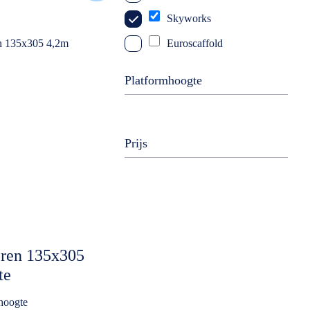
Skyworks
Euroscaffold
Platformhoogte
Prijs
oren 135x305
te
hoogte