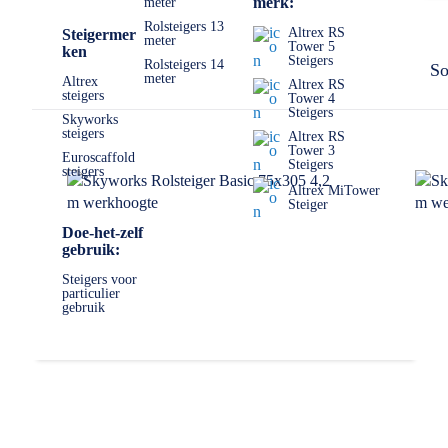
merk:
meter
Rolsteigers 13
Altrex RS
Steigermer
meter
Tower 5
ken
Steigers
Rolsteigers 14
So
meter
Altrex
Altrex RS
steigers
Tower 4
Steigers
Skyworks
steigers
Altrex RS
Tower 3
Euroscaffold
Steigers
steigers
Altrex MiTower
Steiger
Doe-het-zelf
gebruik:
Steigers voor
particulier
gebruik