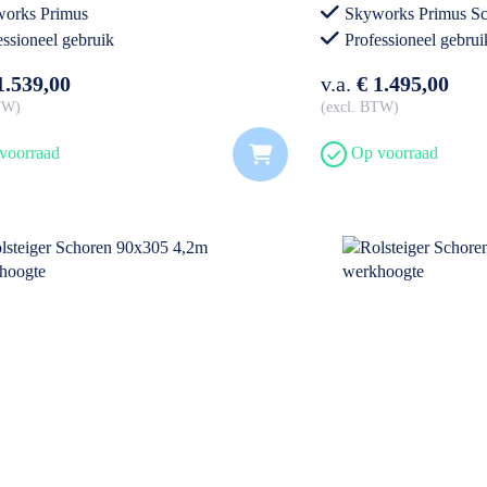
loopleuning
orks Primus
Skyworks Primus S
essioneel gebruik
Professioneel gebrui
1.539,00
v.a.
€ 1.495,00
BTW
excl. BTW
voorraad
Op voorraad