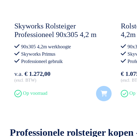
Skyworks Rolsteiger
Rolst
Professioneel 90x305 4,2 m
4,2m
werkhoogte Enkele
90x305 4,2m werkhoogte
90x3
Voorloopleuning
Skyworks Primus
Skyw
Professioneel gebruik
Prof
v.a.
€ 1.272,00
€ 1.07
excl. BTW
excl. 
Op voorraad
Op 
Professionele rolsteiger kopen 