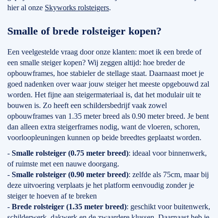
hier al onze
Skyworks rolsteigers
.
Smalle of brede rolsteiger kopen?
Een veelgestelde vraag door onze klanten: moet ik een brede of
een smalle steiger kopen? Wij zeggen altijd: hoe breder de
opbouwframes, hoe stabieler de stellage staat. Daarnaast moet je
goed nadenken over waar jouw steiger het meeste opgebouwd zal
worden. Het fijne aan steigermateriaal is, dat het modulair uit te
bouwen is. Zo heeft een schildersbedrijf vaak zowel
opbouwframes van 1.35 meter breed als 0.90 meter breed. Je bent
dan alleen extra steigerframes nodig, want de vloeren, schoren,
voorloopleuningen kunnen op beide breedtes geplaatst worden.
-
Smalle rolsteiger (0.75 meter breed)
: ideaal voor binnenwerk,
of ruimste met een nauwe doorgang.
-
Smalle rolsteiger (0.90 meter breed)
: zelfde als 75cm, maar bij
deze uitvoering verplaats je het platform eenvoudig zonder je
steiger te hoeven af te breken
-
Brede rolsteiger (1.35 meter breed)
: geschikt voor buitenwerk,
schilderwerk, dakwerk en de zwaardere klussen. Daarnaast heb je