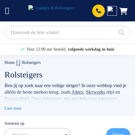
Prod
Voor 12:00 uur besteld,
volgende werkdag in huis
Bekijk hier onze Actiepagina
Home
Rolsteigers
Binnen 1 dag een
gratis offerte
Rolsteigers
Ben jij op zoek naar een veilige steiger? In onze webhop vind je
alléén de beste merken terug, zoals
Altrex
,
Skyworks
(tip) en
Euroscaffold
. Onze rolsteigers zijn geschikt voor intensieve
klussen, voor bijvoorbeeld timmermannen, schilders, of
Lees meer
werkzaamheden met betrekking tot zonnepanelen. Wanneer je
jouw stellage gebruikt als professional dan raden wij je aan
Sorteren op
volgens de actuele norm te werken met de
rolsteiger
voorloopleuning
.
TIP: maak gebruik van onze filters om snel
Filters