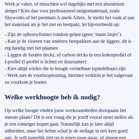
Werk je vaker, of misschien wel dagelijks met een aluminium
steiger? Kies dan voor professioneel steigermateriaal, zoals
Skyworks of het premium A-merk Altrex. Je merkt het vaak al aan
het materiaal als je het ziet en beetpakt, let bijvoorbeeld op:
- Zijn de opbouwframes rondom gelast (geen ‘maan lasjes’)
- Kan je de vloeren van onderen beetpakken aan de liggers, dit is
erg handig met het plaatsen
- Liggen de houten decks, of carbon decks in een kokerprofiel of
I-profiel (I-profiel is lichter en duurzamer)
- Kies altijd wielen die in hoogte verstelbaar (spindelbaar) zijn
- Werk met de voorloopleuning, hiermee verklein je het valgevaar
en voorkom je boetes
Welke werkhoogte heb ik nodig?
Op welke hoogte vinden jouw werkzaamheden doorgaans het
meeste plaats? Dit is een vraag die je jezelf vooraf moet stellen als
je een rolsteiger kopen gaat. Natuurlijk kan je later altijd
uitbreiden, maar het liefste schaf je de stellage in een keer goed
aan. Je wilt namelijk niet op je tenen gaan staan, of alsnog een