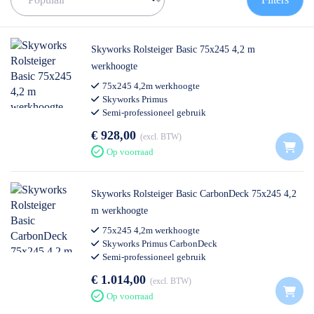
de juiste rolsteiger te vinden!
✅
Voor 12U besteld = volgende werkdag op locatie
✅
Vrijblijvende offerte
op maat
Skyworks Rolsteiger Basic 75x245 4,2 m
✅ Contact:
0511- 40 25 64
, of
mail
werkhoogte
75x245 4,2m werkhoogte
Skyworks Primus
Semi-professioneel gebruik
€ 928,00
excl. BTW
Op voorraad
Skyworks Rolsteiger Basic CarbonDeck 75x245 4,2
m werkhoogte
75x245 4,2m werkhoogte
Skyworks Primus CarbonDeck
Semi-professioneel gebruik
€ 1.014,00
excl. BTW
Op voorraad