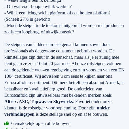
- Welke lengte ben ik benodigd?
- Op wat voor hoogte wil ik werken?
- Wil ik een lichtgewicht platform, of een houten platform?
(Scheelt 27% in gewicht)
- Moet de steiger in de toekomst uitgebreid worden met producten
zoals een loopbrug, of uitwijkconsole?
De steigers van laddersenrolsteigers.nl kunnen zowel door
professionals als de gewone consument gebruikt worden. De
klimstellages zijn duur in de aanschaf, maar als je er zuinig mee
bent gaan ze zo'n 10 tot 20 jaar mee. Al onze rolsteigers voldoen
aan de geldende wet –en regelgeving en zijn voorzien van een EN
1004 certificaat. Wij adviseren u om eens te kijken naar ons
Euroscaffold assortiment. Dit merk betreft een absoluut A-merk, is
betaalbaar en kwalitatief erg goed. De onderdelen van
Euroscaffold zijn uitwisselbaar met bekenden merken zoals
Altrex, ASC, Topway en Skyworks
. Favoriet onder onze
klanten is de
rolsteiger voorloopleuning
. Door zijn
unieke
verbindingspen
is deze stellage snel op en af te bouwen.
Gemakkelijk op en af te bouwen