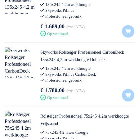
135x245 4,2m werkhoogte
Skyworks Primus
Professioneel gebruik
€ 1.689,00
excl. BTW
Op voorraad
Skyworks Rolsteiger Professioneel CarbonDeck
135x245 4,2 m werkhoogte Dubbele
Voorloopleuning
135x245 4,2m werkhoogte
Skyworks Primus CarbonDeck
Professioneel gebruik
€ 1.780,00
excl. BTW
Op voorraad
Rolsteiger Professioneel 75x245 4,2m werkhoogte
Vrijstaand
75x245 4,2m werkhoogte
Skyworks Primus