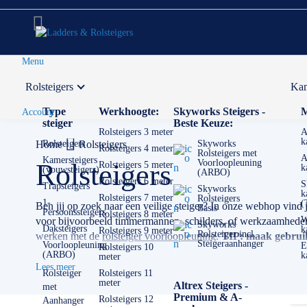
Menu
Rolsteigers
Kam
Voor 12:00 uur besteld,
volgende werkdag in huis
Type
Werkhoogte:
Skyworks Steigers -
M
Account
steiger
Beste Keuze:
Rolsteigers 3 meter
A
k
Home
Rolsteigers
Rolsteigers
Skyworks
Rolsteigers 4 meter
Rolsteigers met
A
Kamersteigers
Voorloopleuning
Rolsteigers
Rolsteigers 5 meter
k
(vouwsteigers)
(ARBO)
Rolsteigers 6 meter
S
Trapsteigers
Skyworks
k
Rolsteigers 7 meter
Rolsteigers
1-
(
Ben jij op zoek naar een veilige steiger? In onze webhop vind 
Basis
Persoonssteigers
Rolsteigers 8 meter
W
voor bijvoorbeeld timmermannen, schilders, of werkzaamheden m
Skyworks
Daksteigers
k
Rolsteigers 9 meter
Rolsteiger incl.
werken met de
rolsteiger voorloopleuning
.
TIP: maak gebruik 
Steigeraanhanger
Voorloopleuning
E
Rolsteigers 10
(ARBO)
k
meter
✅
Voor 12U besteld = volgende werkdag op locatie
Lees meer
✅
Vrijblijvende offerte
op maat
Rolsteiger
Rolsteigers 11
meter
Altrex Steigers -
met
✅ Contact:
0511- 40 25 64
, of
mail
Premium & A-
Rolsteigers 12
Aanhanger