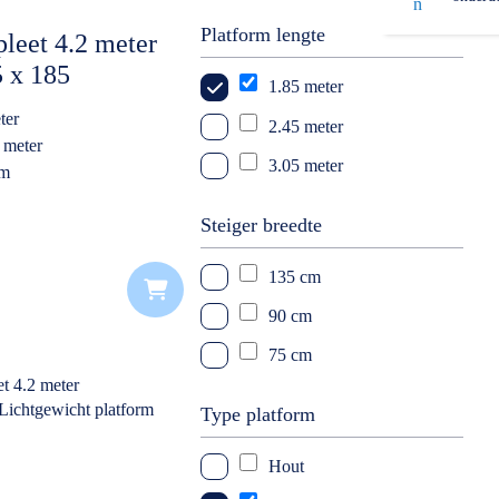
9 meter
Platform lengte
leet 4.2 meter
10 meter
 x 185
1.85 meter
11 meter
latform
ter
2.45 meter
12 meter
 meter
3.05 meter
13 meter
rm
k
14 meter
Steiger breedte
135 cm
90 cm
75 cm
Type platform
Hout