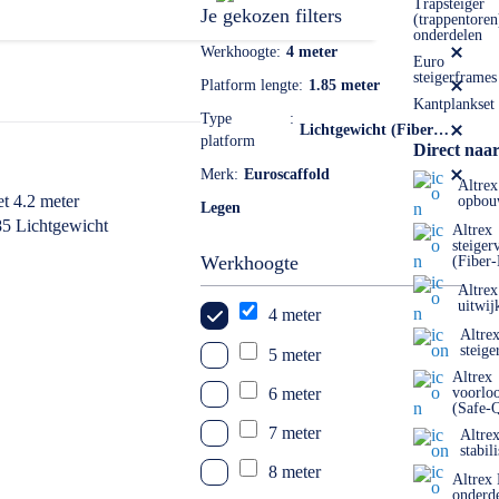
Trapsteiger
Je gekozen filters
(trappentoren
onderdelen
Werkhoogte
4 meter
Euro
steigerframes
Platform lengte
1.85 meter
Kantplankset
Type
Lichtgewicht (Fiber®)
platform
Direct naar
Merk
Euroscaffold
Altrex
opbou
Legen
Altrex
steiger
Werkhoogte
(Fiber
Altrex
uitwij
4 meter
Altre
steige
5 meter
Altrex
6 meter
voorlo
(Safe-
7 meter
Altre
stabil
8 meter
Altrex
onderd