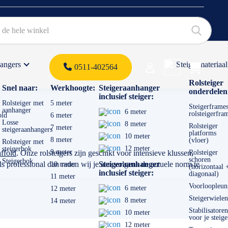
hangers
Steigermateriaal
Products 
0511-402564
 offerte
Rolsteiger
Snel naar:
Werkhoogte:
Steigeraanhanger
onderdelen
inclusief steiger:
Rolsteiger met
5 meter
Steigerframes
aanhanger
6 meter
rolsteigerfra
old
6 meter
Losse
8 meter
Rolsteiger
7 meter
steigeraanhangers
platforms
10 meter
8 meter
(vloer)
Rolsteiger met
12 meter
steigerbok
9 meter
ffold
. Onze rolsteigers zijn geschikt voor intensieve klussen,
Rolsteiger
schoren
Steigerbok
 professional dan raden wij je aan volgens de actuele norm te
Steigeraanhanger
10 meter
(horizontaal 
inclusief steiger:
diagonaal)
11 meter
Voorloopleun
6 meter
12 meter
Steigerwielen
8 meter
14 meter
Stabilisatoren
10 meter
voor je steige
12 meter