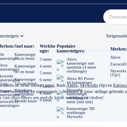
ersteigers
Steigeraan
Bekijk hier onze Actiepagina
Binnen 1 dag een
gratis
erken:
Snel naar:
Werkho
Populaire
Merken:
ogte:
kamersteigers:
lle
Kamersteiger
Altrex
amersteigers
75 cm breed
3 meter
Altrex
kamersteiger met
Euroscaff
ltrex
Kamersteiger
4 meter
opzetstuk (4 meter
amersteigers
Skyworks
werkhoogte)
90 cm breed
5 meter
(Tip!)
kyworks
Altrex RS Power
Kamersteiger
6 meter
amersteigers
44 kamersteiger
135 cm breed
Tip!)
je alléén de beste merken terug, zoals
Altrex
,
Skyworks
(tip) en
Eurosca
7 meter
Skyworks
Stucadoors
ienese
et betrekking tot zonnepanelen. Wanneer je jouw stellage gebruikt als
8 meter
kamersteiger
werkplateau
amersteigers
van onze filters om snel de juiste rolsteiger te vinden!
werkhoogte 4
9 meter
Tweede keuze
uroscaffold
meter (met luik)
amersteigers
Kamersteiger 3M
werkhoogte
Skyworks