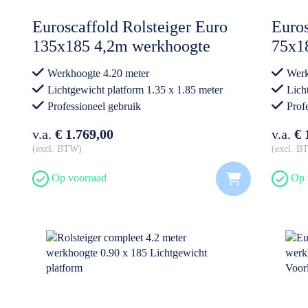
Euroscaffold Rolsteiger Euro
Euros
135x185 4,2m werkhoogte
75x1
Carbon Vloer
Carb
Werkhoogte 4.20 meter
Werk
Lichtgewicht platform 1.35 x 1.85 meter
Lich
Professioneel gebruik
Prof
v.a.
€ 1.769,00
v.a.
€ 
excl. BTW
excl. 
Op voorraad
Op 