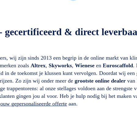
- gecertificeerd & direct leverbaa
ers, wij zijn sinds 2013 een begrip in de online markt van kl
opmerken zoals
Altrex
,
Skyworks
,
Wienese
en
Euroscaffold
.
d in de toekomst je klussen kunt vervolgen. Doordat wij een g
ijzen. Zo zijn wij onder meer de
grootste online dealer
van 
e trappentorens: al onze stellages voldoen aan de strengste ve
klanten gingen jou al voor. Heb je hulp nodig bij het maken v
 jouw gepersonaliseerde offerte
aan.