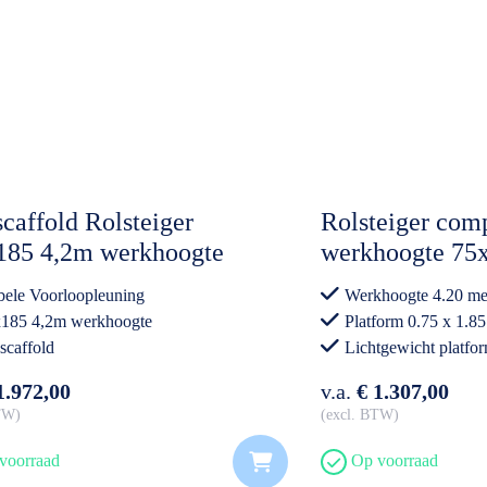
caffold Rolsteiger
Rolsteiger comp
185 4,2m werkhoogte
werkhoogte 75
on Vloer Dubbele
Lichtgewicht p
ele Voorloopleuning
Werkhoogte 4.20 me
loopleuning
185 4,2m werkhoogte
Platform 0.75 x 1.85
scaffold
Lichtgewicht platfo
Professioneel gebrui
1.972,00
v.a.
€ 1.307,00
BTW
excl. BTW
voorraad
Op voorraad