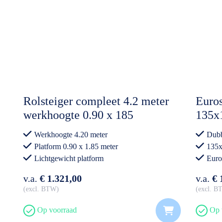
Rolsteiger compleet 4.2 meter
Euros
werkhoogte 0.90 x 185
135x
Lichtgewicht platform
Carb
Werkhoogte 4.20 meter
Dubb
Voor
Platform 0.90 x 1.85 meter
135x
Lichtgewicht platform
Euro
Professioneel gebruik
v.a.
€ 1.321,00
v.a.
€ 
excl. BTW
excl. 
Op voorraad
Op 