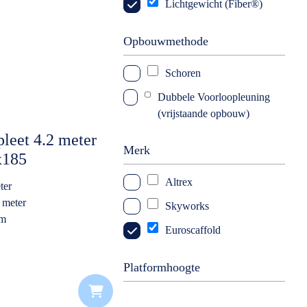
Lichtgewicht (Fiber®)
Opbouwmethode
Schoren
Dubbele Voorloopleuning
(vrijstaande opbouw)
leet 4.2 meter
Merk
x185
latform
Altrex
ter
 meter
Skyworks
rm
Euroscaffold
k
Platformhoogte