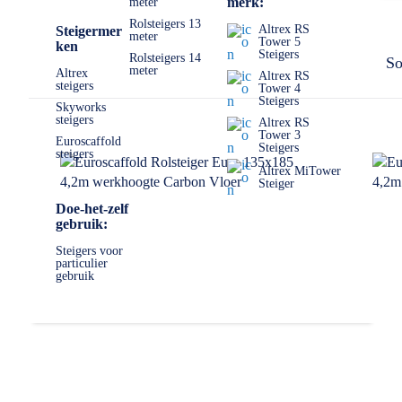
merk:
meter
Rolsteigers 13
Altrex RS
Steigermer
meter
Tower 5
ken
Steigers
Rolsteigers 14
So
meter
Altrex
Altrex RS
steigers
Tower 4
Steigers
Skyworks
steigers
Altrex RS
Tower 3
Euroscaffold
Steigers
steigers
Altrex MiTower
Steiger
Doe-het-zelf
gebruik:
Steigers voor
particulier
gebruik