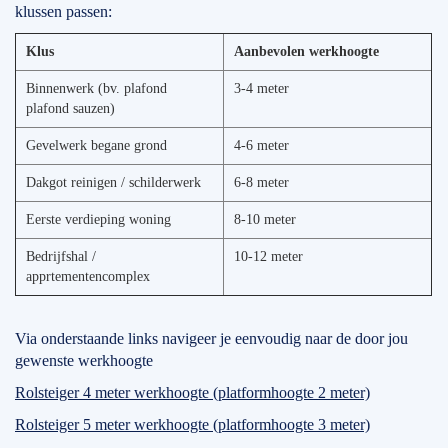
klussen passen:
Klus
Aanbevolen werkhoogte
Binnenwerk (bv. plafond
3-4 meter
plafond sauzen)
Gevelwerk begane grond
4-6 meter
Dakgot reinigen / schilderwerk
6-8 meter
Eerste verdieping woning
8-10 meter
Bedrijfshal /
10-12 meter
apprtementencomplex
Via onderstaande links navigeer je eenvoudig naar de door jou
gewenste werkhoogte
Rolsteiger 4 meter werkhoogte (platformhoogte 2 meter)
Rolsteiger 5 meter werkhoogte (platformhoogte 3 meter)