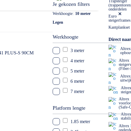
Trapsteiger
Je gekozen filters
(trappentoren
onderdelen
Werkhoogte
10 meter
Euro
steigerframes
Legen
Kantplankset
Werkhoogte
Direct naar
Altrex
3 meter
opbou
4 meter
Altrex
steiger
(Fiber
5 meter
Altrex
uitwij
6 meter
Altre
7 meter
steige
Altrex
8 meter
voorlo
Platform lengte
(Safe-
9 meter
Altre
stabil
1.85 meter
10 meter
Altrex
onderd