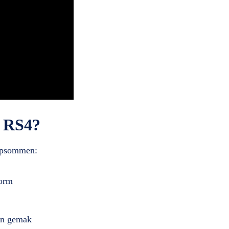
x RS4?
 opsommen:
norm
 en gemak