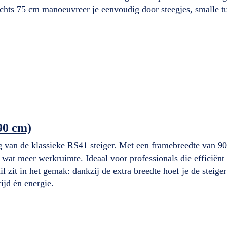
echts 75 cm manoeuvreer je eenvoudig door steegjes, smalle t
90 cm)
n de klassieke RS41 steiger. Met een framebreedte van 90
t wat meer werkruimte. Ideaal voor professionals die efficiën
hil zit in het gemak: dankzij de extra breedte hoef je de steige
ijd én energie.