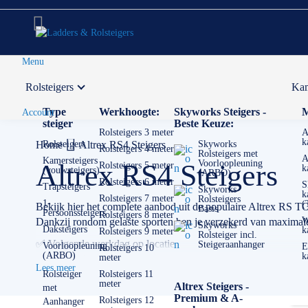
Menu
Rolsteigers
Kam
Voor 12:00 uur besteld,
volgende werkdag in huis
Type
Werkhoogte:
Skyworks Steigers -
M
Account
steiger
Beste Keuze:
Rolsteigers 3 meter
A
k
Home
Rolsteigers
Altrex RS4 Steigers
Skyworks
Rolsteigers 4 meter
Rolsteigers met
A
Kamersteigers
Voorloopleuning
Altrex RS4 Steigers
Rolsteigers 5 meter
k
(vouwsteigers)
(ARBO)
Rolsteigers 6 meter
S
Trapsteigers
Skyworks
k
Rolsteigers 7 meter
Rolsteigers
1-
(
Bekijk hier het complete aanbod uit de populaire Altrex RS TOW
Basis
Persoonssteigers
Rolsteigers 8 meter
W
Dankzij rondom gelaste sporten ben je verzekerd van maximale
Skyworks
Daksteigers
k
Rolsteigers 9 meter
Rolsteiger incl.
✅ Volgende werkdag op locatie
Steigeraanhanger
Voorloopleuning
E
Rolsteigers 10
(ARBO)
k
meter
✅ Meedenkende klantenservice
Lees meer
✅
0511- 40 25 64
, of
mail
Rolsteiger
Rolsteigers 11
meter
Altrex Steigers -
met
Premium & A-
Rolsteigers 12
Aanhanger