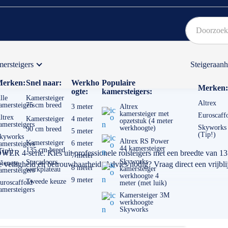
ersteigers
Steigeraan
Bekijk hier onze Actiepagina
Binnen 1 dag een
gratis
erken:
Snel naar:
Werkho
Populaire
Merken:
ogte:
kamersteigers:
lle
Kamersteiger
Altrex
amersteigers
75 cm breed
3 meter
Altrex
kamersteiger met
Euroscaff
ltrex
Kamersteiger
4 meter
opzetstuk (4 meter
amersteigers
Skyworks
werkhoogte)
90 cm breed
5 meter
(Tip!)
kyworks
Altrex RS Power
Kamersteiger
6 meter
amersteigers
44 kamersteiger
135 cm breed
Tip!)
ER 4-serie. Kies uit professionele rolsteigers met een breedte van 135
7 meter
Skyworks
Stucadoors
ienese
 veiligheid en betrouwbaarheid. Advies nodig? Vraag direct een vrijbl
8 meter
kamersteiger
werkplateau
amersteigers
werkhoogte 4
9 meter
Tweede keuze
uroscaffold
meter (met luik)
amersteigers
Kamersteiger 3M
werkhoogte
Skyworks