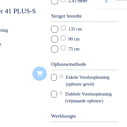
2.45 meter
11 meter
er 41 PLUS-S
12 meter
Steiger breedte
13 meter
135 cm
ering
14 meter
90 cm
k
75 cm
Opbouwmethode
Enkele Voorloopleuning
(opbouw gevel)
Dubbele Voorloopleuning
(vrijstaande opbouw)
Werkhoogte