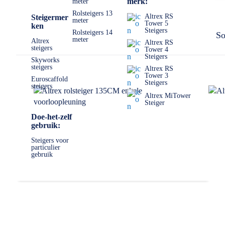
merk:
meter
Rolsteigers 13
Altrex RS
Steigermer
meter
Tower 5
ken
Steigers
Rolsteigers 14
So
meter
Altrex
Altrex RS
steigers
Tower 4
Steigers
Skyworks
steigers
Altrex RS
Tower 3
Euroscaffold
Steigers
steigers
Altrex MiTower
Steiger
Doe-het-zelf
gebruik:
Steigers voor
particulier
gebruik