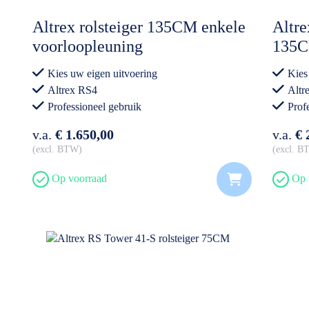
Altrex rolsteiger 135CM enkele
Altre
voorloopleuning
135
Kies uw eigen uitvoering
Kies
Altrex RS4
Altr
Professioneel gebruik
Prof
v.a.
€ 1.650,00
v.a.
€ 
excl. BTW
excl. 
Op voorraad
Op 