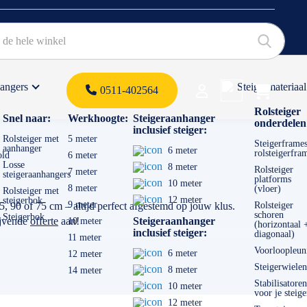
hangers
Steigermateriaal
Products 
0511-402564
 offerte
Rolsteiger
Snel naar:
Werkhoogte:
Steigeraanhanger
onderdelen
inclusief steiger:
Rolsteiger met
5 meter
Steigerframes
aanhanger
6 meter
rolsteigerfra
old
6 meter
Losse
8 meter
Rolsteiger
7 meter
steigeraanhangers
platforms
10 meter
8 meter
(vloer)
Rolsteiger met
12 meter
steigerbok
9 meter
, 90 of 75 cm – altijd perfect afgestemd op jouw klus.
Rolsteiger
schoren
Steigerbok
ijvende
offerte
aan!
Steigeraanhanger
10 meter
(horizontaal 
inclusief steiger:
diagonaal)
11 meter
Voorloopleun
6 meter
12 meter
Steigerwielen
8 meter
14 meter
Stabilisatoren
10 meter
voor je steige
12 meter