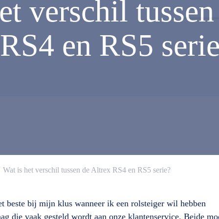
et verschil tussen
RS4 en RS5 seri
Wat is het verschil tussen de Altrex RS4 en RS5 serie?
t beste bij mijn klus wanneer ik een rolsteiger wil hebben
aag die vaak gesteld wordt aan onze klantenservice. Beide mod