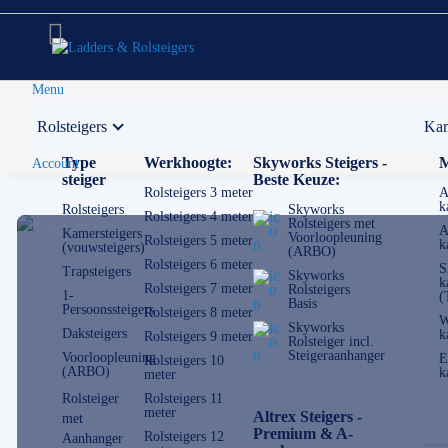
Menu
Rolsteigers
Kam
Voor 12:00 uur besteld,
volgende werkdag in huis
Type
Werkhoogte:
Skyworks Steigers -
M
Account
steiger
Beste Keuze:
Rolsteigers 3 meter
A
k
Rolsteigers
Skyworks
Rolsteigers 4 meter
Rolsteigers met
A
Kamersteigers
Voorloopleuning
Rolsteigers 5 meter
k
(vouwsteigers)
(ARBO)
Rolsteigers 6 meter
S
Trapsteigers
Skyworks
k
Rolsteigers 7 meter
Rolsteigers
1-
(
Basis
Persoonssteigers
Rolsteigers 8 meter
W
Skyworks
Daksteigers
k
Rolsteigers 9 meter
Rolsteiger incl.
Steigeraanhanger
Voorloopleuning
E
Rolsteigers 10
(ARBO)
k
meter
Rolsteiger
Rolsteigers 11
meter
Altrex Steigers -
met
Premium & A-
Rolsteigers 12
Aanhanger