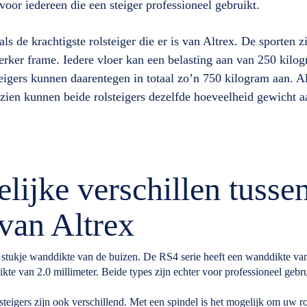
voor iedereen die een steiger professioneel gebruikt.
ls de krachtigste rolsteiger die er is van Altrex. De sporten z
sterker frame. Iedere vloer kan een belasting aan van 250 kilo
teigers kunnen daarentegen in totaal zo’n 750 kilogram aan. 
ezien kunnen beide rolsteigers dezelfde hoeveelheid gewicht a
lijke verschillen tusse
van Altrex
stukje wanddikte van de buizen. De RS4 serie heeft een wanddikte van
kte van 2.0 millimeter. Beide types zijn echter voor professioneel geb
teigers zijn ook verschillend. Met een spindel is het mogelijk om uw ro