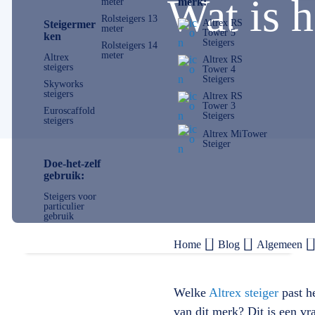
Wat is h
merk:
meter
Rolsteigers 13
Altrex RS
Steigermer
meter
Tower 5
ken
Steigers
Rolsteigers 14
meter
Altrex
Altrex RS
steigers
Tower 4
Steigers
Skyworks
steigers
Altrex RS
Tower 3
Euroscaffold
Steigers
steigers
Altrex MiTower
Steiger
Doe-het-zelf
gebruik:
Steigers voor
particulier
gebruik
Home
Blog
Algemeen
Welke
Altrex steiger
past he
van dit merk? Dit is een vr