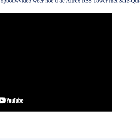
n opbouwvideo weer hoe u de Altrex RS5 Tower met Safe-Qui