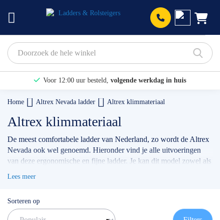
Prod
Voor 12:00 uur besteld,
volgende werkdag in huis
Bekijk hier onze Actiepagina
Home
Altrex Nevada ladder
Altrex klimmateriaal
Binnen 1 dag een
gratis offerte
Altrex klimmateriaal
De meest comfortabele ladder van Nederland, zo wordt de Altrex
Nevada ook wel genoemd. Hieronder vind je alle uitvoeringen
van deze ergonomische en fijne ladder. Je kan dit model zowel als
3-delige en 2-delige reformladder krijgen, maar ook als 2-delige
Lees meer
opsteekladder en als enkele ladder. Heb je hulp nodig bij het
kiezen van de juiste uitvoering? Wij helpen jou graag verder.
Sorteren op
✅ Volgende werkdag op locatie
✅ Meedenkende klantenservice
Filters