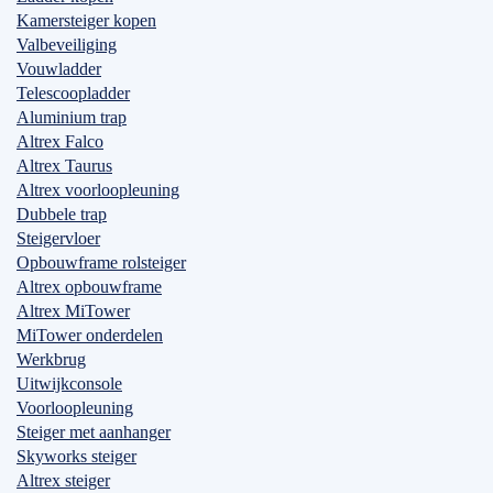
Kamersteiger kopen
Valbeveiliging
Vouwladder
Telescoopladder
Aluminium trap
Altrex Falco
Altrex Taurus
Altrex voorloopleuning
Dubbele trap
Steigervloer
Opbouwframe rolsteiger
Altrex opbouwframe
Altrex MiTower
MiTower onderdelen
Werkbrug
Uitwijkconsole
Voorloopleuning
Steiger met aanhanger
Skyworks steiger
Altrex steiger