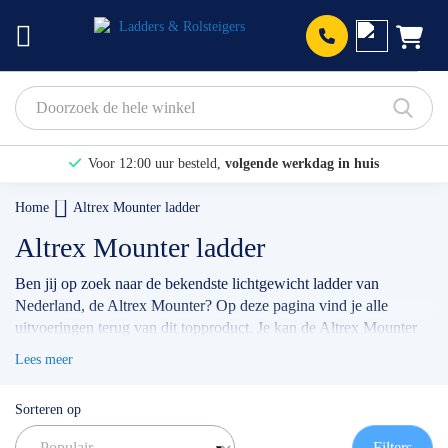
Prod
Voor 12:00 uur besteld,
volgende werkdag in huis
Bekijk hier onze Actiepagina
Home
Altrex Mounter ladder
Binnen 1 dag een
gratis offerte
Altrex Mounter ladder
Ben jij op zoek naar de bekendste lichtgewicht ladder van
Nederland, de Altrex Mounter? Op deze pagina vind je alle
uitvoeringen terug van dit topproduct. Je kan de Altrex Mounter
verkrijgen als 3-delige en 2-delige reformladder, maar ook als
Lees meer
schuifladder (met touw). Heb jij hulp nodig bij het kiezen van de
juiste uitvoering? Wij helpen jou graag verder!
Sorteren op
✅ Volgende werkdag op locatie
✅ Meedenkende klantenservice
Filters