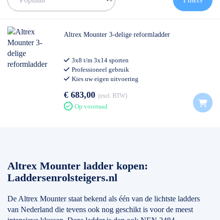
✅ Contact:
0511- 40 25 64
, of
mail
Altrex Mounter 3-delige reformladder
3x8 t/m 3x14 sporten
Professioneel gebruik
Kies uw eigen uitvoering
€ 683,00
excl. BTW
Op voorraad
Altrex Mounter ladder kopen:
Laddersenrolsteigers.nl
De Altrex Mounter staat bekend als één van de lichtste ladders
van Nederland die tevens ook nog geschikt is voor de meest