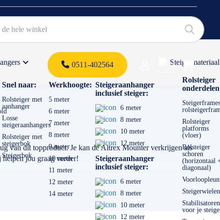
hangers
Steigermateriaal
Products 
0511-402564
 offerte
Rolsteiger
Snel naar:
Werkhoogte:
Steigeraanhanger
onderdelen
inclusief steiger:
Rolsteiger met
5 meter
Steigerframes
aanhanger
6 meter
rolsteigerfra
old
6 meter
Losse
8 meter
Rolsteiger
7 meter
steigeraanhangers
platforms
10 meter
8 meter
(vloer)
Rolsteiger met
12 meter
steigerbok
9 meter
ug van dit topproduct. Je kan de Altrex Mounter verkrijgen als
Rolsteiger
schoren
Steigerbok
j helpen jou graag verder!
Steigeraanhanger
10 meter
(horizontaal 
inclusief steiger:
diagonaal)
11 meter
Voorloopleun
6 meter
12 meter
Steigerwielen
8 meter
14 meter
Stabilisatoren
10 meter
voor je steige
12 meter