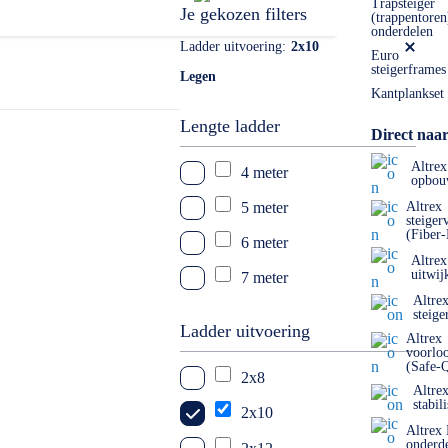
Trapsteiger
Je gekozen filters
(trappentoren
onderdelen
Ladder uitvoering
2x10
Euro
steigerframes
Legen
Kantplankset
Lengte ladder
Direct naar
Altrex
4 meter
opbou
5 meter
Altrex
steiger
(Fiber
6 meter
Altrex
uitwij
7 meter
Altre
steige
Ladder uitvoering
Altrex
voorlo
(Safe-
2x8
Altre
stabil
2x10
Altrex
onderd