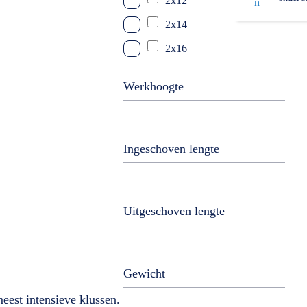
2x12
2x14
2x16
2x18
Werkhoogte
2x20
3x8
3x10
Ingeschoven lengte
3x12
3x14
Uitgeschoven lengte
Gewicht
eest intensieve klussen.