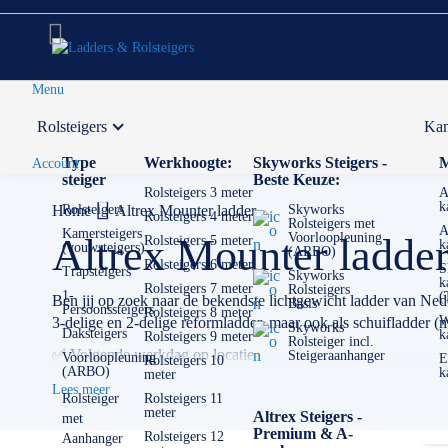
Menu
Rolsteigers
Kam
Voor 12:00 uur besteld,
volgende werkdag in huis
Type
Werkhoogte:
Skyworks Steigers -
M
Account
steiger
Beste Keuze:
Rolsteigers 3 meter
A
k
Home
Rolsteigers
Altrex Mounter ladder
Skyworks
Rolsteigers 4 meter
Rolsteigers met
A
Kamersteigers
Voorloopleuning
Altrex Mounter ladde
Rolsteigers 5 meter
k
(vouwsteigers)
(ARBO)
Rolsteigers 6 meter
S
Trapsteigers
Skyworks
k
Rolsteigers 7 meter
Rolsteigers
1-
(
Ben jij op zoek naar de bekendste lichtgewicht ladder van Nede
Basis
Persoonssteigers
Rolsteigers 8 meter
W
3-delige en 2-delige reformladder, maar ook als schuifladder (m
Skyworks
Daksteigers
k
Rolsteigers 9 meter
Rolsteiger incl.
✅ Volgende werkdag op locatie
Steigeraanhanger
Voorloopleuning
E
Rolsteigers 10
(ARBO)
k
meter
✅ Meedenkende klantenservice
Lees meer
✅ Contact:
0511- 40 25 64
, of
mail
Rolsteiger
Rolsteigers 11
meter
Altrex Steigers -
met
Premium & A-
Rolsteigers 12
Aanhanger