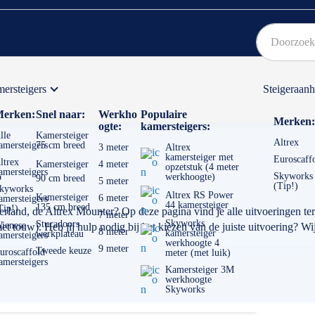
ersteigers
Steigeraan
Bekijk hier onze Actiepagina
Binnen 1 dag een
gratis
erken:
Snel naar:
Werkho
Populaire
Merken:
ogte:
kamersteigers:
lle
Kamersteiger
Altrex
amersteigers
75 cm breed
3 meter
Altrex
kamersteiger met
Euroscaff
ltrex
Kamersteiger
4 meter
opzetstuk (4 meter
r
amersteigers
Skyworks
werkhoogte)
90 cm breed
5 meter
(Tip!)
kyworks
Altrex RS Power
Kamersteiger
6 meter
amersteigers
44 kamersteiger
135 cm breed
Tip!)
rland, de Altrex Mounter? Op deze pagina vind je alle uitvoeringen ter
7 meter
Skyworks
Stucadoors
ienese
et touw). Heb jij hulp nodig bij het kiezen van de juiste uitvoering? Wi
8 meter
kamersteiger
werkplateau
amersteigers
werkhoogte 4
9 meter
Tweede keuze
uroscaffold
meter (met luik)
amersteigers
Kamersteiger 3M
werkhoogte
Skyworks