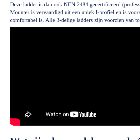
Deze ladder is dan ook NEN 2484 gecertificeerd (profe
Mounter is vervaardigd uit een uniek I-profiel en is voo
comfortabel is. Alle 3-delige ladders zijn voorzien van to