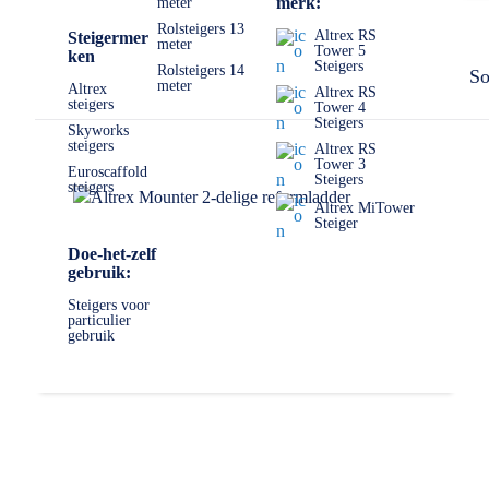
merk:
meter
Rolsteigers 13
Altrex RS
Steigermer
meter
Tower 5
ken
Steigers
Rolsteigers 14
So
meter
Altrex
Altrex RS
steigers
Tower 4
Steigers
Skyworks
steigers
Altrex RS
Tower 3
Euroscaffold
Steigers
steigers
Altrex MiTower
Steiger
Doe-het-zelf
gebruik:
Steigers voor
particulier
gebruik