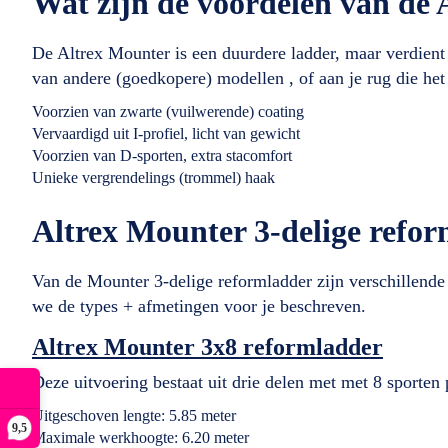
Wat zijn de voordelen van de 
De Altrex Mounter is een duurdere ladder, maar verdient z
van andere (goedkopere) modellen , of aan je rug die het
Voorzien van zwarte (vuilwerende) coating
Vervaardigd uit I-profiel, licht van gewicht
Voorzien van D-sporten, extra stacomfort
Unieke vergrendelings (trommel) haak
Altrex Mounter 3-delige refor
Van de Mounter 3-delige reformladder zijn verschillende 
we de types + afmetingen voor je beschreven.
Altrex Mounter 3x8 reformladder
Deze uitvoering bestaat uit drie delen met met 8 sporten 
Uitgeschoven lengte: 5.85 meter
9,5
Maximale werkhoogte: 6.20 meter