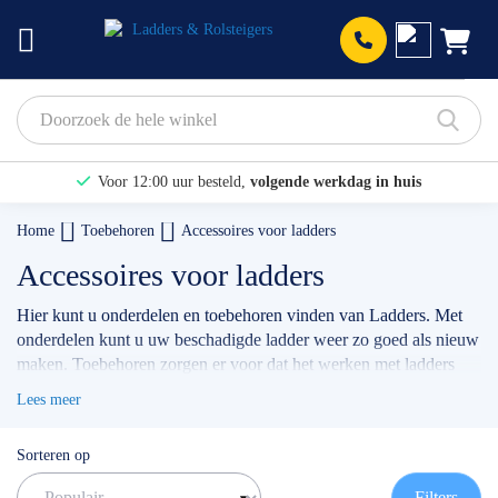
Prod
Voor 12:00 uur besteld,
volgende werkdag in huis
Bekijk hier onze Actiepagina
Home
Toebehoren
Accessoires voor ladders
Binnen 1 dag een
gratis offerte
Accessoires voor ladders
Hier kunt u onderdelen en toebehoren vinden van Ladders. Met
onderdelen kunt u uw beschadigde ladder weer zo goed als nieuw
maken. Toebehoren zorgen er voor dat het werken met ladders
veiliger en plezieriger is.
Lees meer
Mocht u niet kunnen vinden wat u zocht of heeft u specifieke
Sorteren op
vragen? Dan kunt u altijd contact opnemen met onze
klantenservice
.
Filters