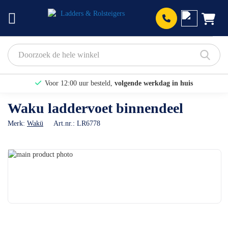
Prod
Voor 12:00 uur besteld,
volgende werkdag in huis
Bekijk hier onze Actiepagina
Waku laddervoet binnendeel
Binnen 1 dag een
gratis offerte
Merk:
Wakü
Art.nr.:
LR6778
Ga
naar
Ga
het
naar
einde
het
van
begin
de
van
afbeeldingen-
de
gallerij
afbeeldingen-