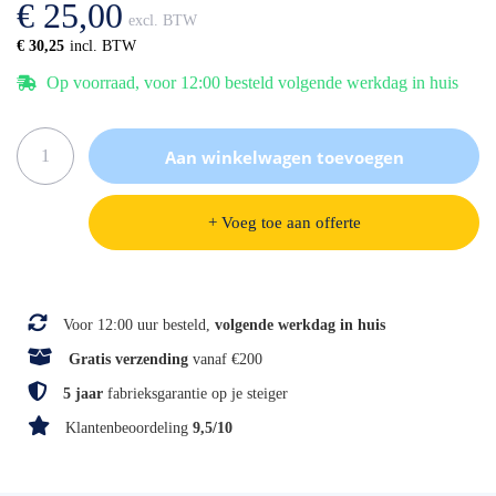
€ 25,00
gallerij
€ 30,25
Op voorraad, voor 12:00 besteld volgende werkdag in huis
Aan winkelwagen toevoegen
+ Voeg toe aan offerte
Specificaties
Voor 12:00 uur besteld,
volgende werkdag in huis
Gratis verzending
vanaf €200
5 jaar
fabrieksgarantie op je steiger
Klantenbeoordeling
9,5/10