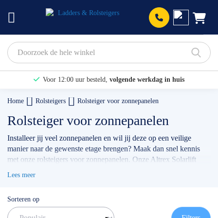
Prod
Voor 12:00 uur besteld,
volgende werkdag in huis
Bekijk hier onze Actiepagina
Home
Rolsteigers
Rolsteiger voor zonnepanelen
Binnen 1 dag een
gratis offerte
Rolsteiger voor zonnepanelen
Installeer jij veel zonnepanelen en wil jij deze op een veilige
manier naar de gewenste etage brengen? Maak dan snel kennis
met onze rolsteigers voor zonnepanelen. Onze Altrex Solarlift
bedien je met je eigen schroefmachine, hierdoor ben jij van alle
Lees meer
gemakken voorzien. Per keer kan je twee zonnepanelen zonder
schade naar boven takelen met een maximum gewicht van 60
Sorteren op
kilogram. Let op: op deze pagina bieden wij de Solarlift los aan én
hebben wij varianten samengesteld inclusief een rolsteiger.
Filters