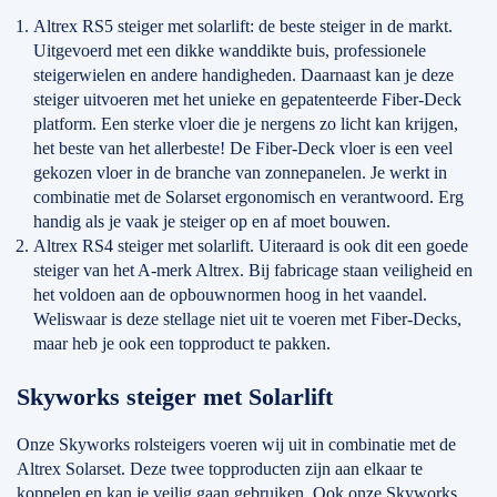
Altrex RS5 steiger met solarlift: de beste steiger in de markt.
Uitgevoerd met een dikke wanddikte buis, professionele
steigerwielen en andere handigheden. Daarnaast kan je deze
steiger uitvoeren met het unieke en gepatenteerde Fiber-Deck
platform. Een sterke vloer die je nergens zo licht kan krijgen,
het beste van het allerbeste! De Fiber-Deck vloer is een veel
gekozen vloer in de branche van zonnepanelen. Je werkt in
combinatie met de Solarset ergonomisch en verantwoord. Erg
handig als je vaak je steiger op en af moet bouwen.
Altrex RS4 steiger met solarlift. Uiteraard is ook dit een goede
steiger van het A-merk Altrex. Bij fabricage staan veiligheid en
het voldoen aan de opbouwnormen hoog in het vaandel.
Weliswaar is deze stellage niet uit te voeren met Fiber-Decks,
maar heb je ook een topproduct te pakken.
Skyworks steiger met Solarlift
Onze Skyworks rolsteigers voeren wij uit in combinatie met de
Altrex Solarset. Deze twee topproducten zijn aan elkaar te
koppelen en kan je veilig gaan gebruiken. Ook onze Skyworks