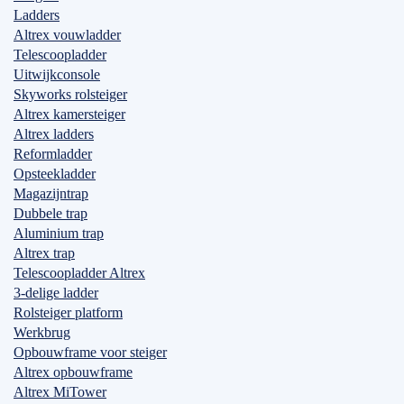
Ladders
Altrex vouwladder
Telescoopladder
Uitwijkconsole
Skyworks rolsteiger
Altrex kamersteiger
Altrex ladders
Reformladder
Opsteekladder
Magazijntrap
Dubbele trap
Aluminium trap
Altrex trap
Telescoopladder Altrex
3-delige ladder
Rolsteiger platform
Werkbrug
Opbouwframe voor steiger
Altrex opbouwframe
Altrex MiTower