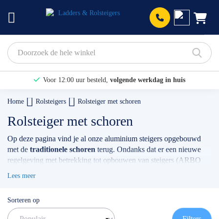
Prod
Voor 12:00 uur besteld,
volgende werkdag in huis
Bekijk hier onze Actiepagina
Home
Rolsteigers
Rolsteiger met schoren
Binnen 1 dag een
gratis offerte
Rolsteiger met schoren
Op deze pagina vind je al onze aluminium steigers opgebouwd
met de
traditionele schoren
terug. Ondanks dat er een nieuwe
regelgeving met betrekking tot opbouwen van steigers (ARBO
norm) bestaat, zijn de geschoorde uitvoeringen nog een
Lees meer
veelgewenste samenstelling onder onze klanten. Je kan kiezen uit
verschillende breedte, lengtes, werkhoogtes en soorten vloeren.
Sorteren op
Keuze genoeg! Ben jij een professional en ben je juist op zoek
naar een steiger die wel voldoet aan de actuele opbouw norm (A-
Filters