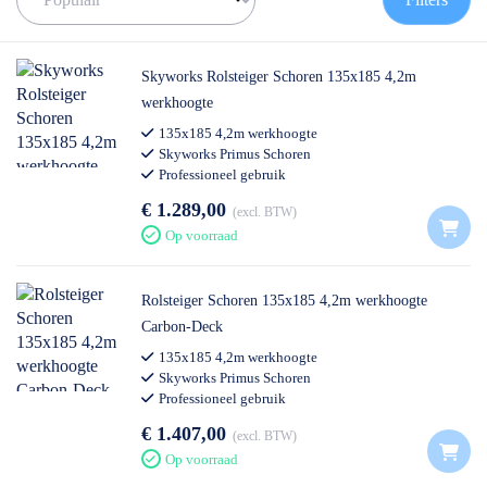
blad)? Bekijk dan onze
steiger met voorloopleuning
, en kom je er
niet uit? Dan helpen wij je graag verder.
✅ Volgende werkdag op locatie
Skyworks Rolsteiger Schoren 135x185 4,2m
✅ Meedenkende klantenservice
werkhoogte
✅ Contact:
0511- 40 25 64
, of
mail
135x185 4,2m werkhoogte
Skyworks Primus Schoren
Professioneel gebruik
€ 1.289,00
excl. BTW
Op voorraad
Rolsteiger Schoren 135x185 4,2m werkhoogte
Carbon-Deck
135x185 4,2m werkhoogte
Skyworks Primus Schoren
Professioneel gebruik
€ 1.407,00
excl. BTW
Op voorraad