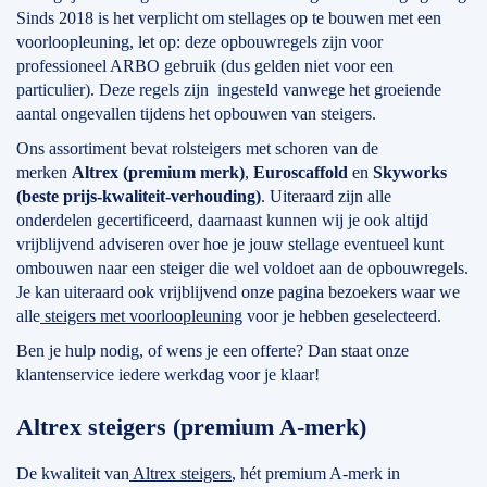
Sinds 2018 is het verplicht om stellages op te bouwen met een
voorloopleuning, let op: deze opbouwregels zijn voor
professioneel ARBO gebruik (dus gelden niet voor een
particulier). Deze regels zijn ingesteld vanwege het groeiende
aantal ongevallen tijdens het opbouwen van steigers.
Ons assortiment bevat rolsteigers met schoren van de
merken
Altrex (premium merk)
,
Euroscaffold
en
Skyworks
(beste prijs-kwaliteit-verhouding)
. Uiteraard zijn alle
onderdelen gecertificeerd, daarnaast kunnen wij je ook altijd
vrijblijvend adviseren over hoe je jouw stellage eventueel kunt
ombouwen naar een steiger die wel voldoet aan de opbouwregels.
Je kan uiteraard ook vrijblijvend onze pagina bezoekers waar we
alle
steigers met voorloopleuning
voor je hebben geselecteerd.
Ben je hulp nodig, of wens je een offerte? Dan staat onze
klantenservice iedere werkdag voor je klaar!
Altrex steigers (premium A-merk)
De kwaliteit van
Altrex steigers
, hét premium A-merk in