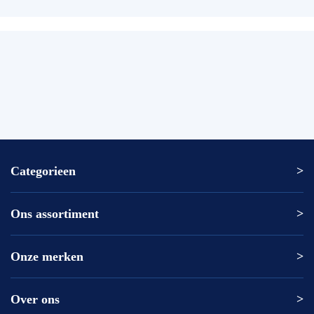
Categorieen
Ons assortiment
Altrex ladder
Altrex trap
Altrex kamersteiger
Onze merken
Altrex
Rolsteiger kopen
ASC
Kamersteiger kopen
DAS
Over ons
Altrex