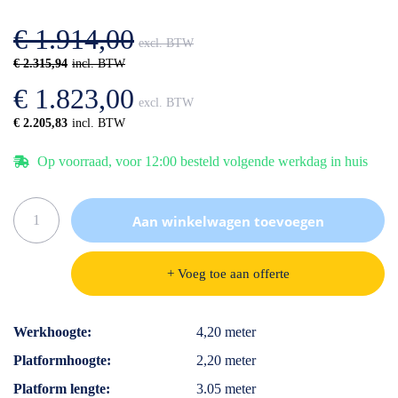
afbeeldingen-
de
gallerij
afbeeldingen-
€ 1.914,00
gallerij
€ 2.315,94
€ 1.823,00
€ 2.205,83
Op voorraad, voor 12:00 besteld volgende werkdag in huis
Aan winkelwagen toevoegen
+ Voeg toe aan offerte
Specificaties
Werkhoogte
4,20 meter
Platformhoogte
2,20 meter
Platform lengte
3.05 meter