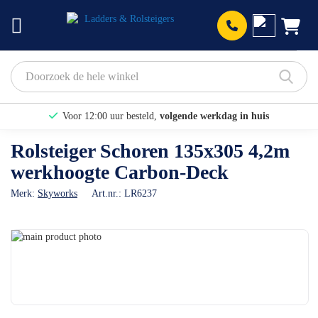
Prod
Voor 12:00 uur besteld,
volgende werkdag in huis
Bekijk hier onze Actiepagina
Rolsteiger Schoren 135x305 4,2m
werkhoogte Carbon-Deck
Binnen 1 dag een
gratis offerte
Merk:
Skyworks
Art.nr.:
LR6237
Ga
naar
Ga
het
naar
einde
het
van
begin
de
van