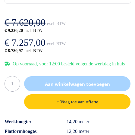
de
van
afbeeldingen-
de
gallerij
afbeeldingen-
€ 7.620,00
gallerij
€ 9.220,20
€ 7.257,00
€ 8.780,97
Op voorraad, voor 12:00 besteld volgende werkdag in huis
Aan winkelwagen toevoegen
+ Voeg toe aan offerte
Specificaties
Werkhoogte
14,20 meter
Platformhoogte
12,20 meter