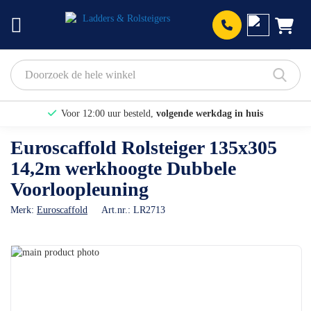
Prod
Voor 12:00 uur besteld,
volgende werkdag in huis
Bekijk hier onze Actiepagina
Euroscaffold Rolsteiger 135x305
14,2m werkhoogte Dubbele
Binnen 1 dag een
gratis offerte
Voorloopleuning
Merk:
Euroscaffold
Art.nr.:
LR2713
Ga
naar
Ga
het
naar
einde
het
van
begin