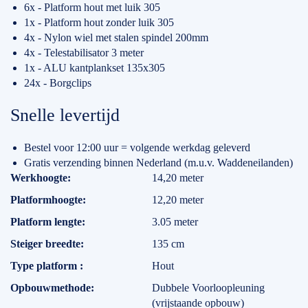
6x - Platform hout met luik 305
1x - Platform hout zonder luik 305
4x - Nylon wiel met stalen spindel 200mm
4x - Telestabilisator 3 meter
1x - ALU kantplankset 135x305
24x - Borgclips
Snelle levertijd
Bestel voor 12:00 uur = volgende werkdag geleverd
Gratis verzending binnen Nederland (m.u.v. Waddeneilanden)
Specificaties
Werkhoogte
14,20 meter
Platformhoogte
12,20 meter
Platform lengte
3.05 meter
Steiger breedte
135 cm
Type platform
Hout
Opbouwmethode
Dubbele Voorloopleuning
(vrijstaande opbouw)