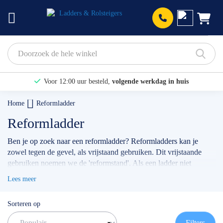
Prod
Voor 12:00 uur besteld,
volgende werkdag in huis
Bekijk hier onze Actiepagina
Home
Reformladder
Binnen 1 dag een
gratis offerte
Reformladder
Ben je op zoek naar een reformladder? Reformladders kan je
zowel tegen de gevel, als vrijstaand gebruiken. Dit vrijstaande
gebruiken noemen we de 'reformstand'. Als een ladder niet
vrijstaand kan staan dan noemen we dit een 'opsteekladder'. Wij
Lees meer
verkopen reformladders van alléén beste de merken zoals: Altrex,
Wienese en Solide. Al onze reformladders voldoen aan de
Sorteren op
strengste wet -en regelgeving.
✅
Volgende werkdag op locatie
Filters