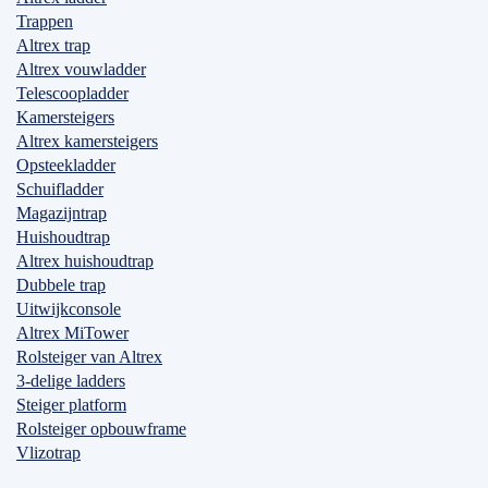
Trappen
Altrex trap
Altrex vouwladder
Telescoopladder
Kamersteigers
Altrex kamersteigers
Opsteekladder
Schuifladder
Magazijntrap
Huishoudtrap
Altrex huishoudtrap
Dubbele trap
Uitwijkconsole
Altrex MiTower
Rolsteiger van Altrex
3-delige ladders
Steiger platform
Rolsteiger opbouwframe
Vlizotrap