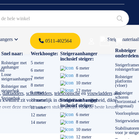
hangers
Steigermateriaal
Products 
0511-402564
 offerte
Rolsteiger
Snel naar:
Werkhoogte:
Steigeraanhanger
onderdelen
inclusief steiger:
Rolsteiger met
5 meter
Steigerframes
aanhanger
6 meter
rolsteigerfra
old
6 meter
Losse
8 meter
Rolsteiger
7 meter
steigeraanhangers
platforms
10 meter
8 meter
(vloer)
Rolsteiger met
12 meter
steigerbok
9 meter
,
dakladders
,
schuifladders
,
telescopische
en
vouwladders
aan.
Rolsteiger
schoren
Steigerbok
aliteit zit voornamelijk in de stabiliteit / veiligheid, dikte
Steigeraanhanger
10 meter
(horizontaal 
inclusief steiger:
diagonaal)
 over deze merken en een stukje advies voor de beste keuze,
11 meter
Voorloopleun
6 meter
12 meter
Steigerwielen
8 meter
14 meter
voor gaat gebruiken. Transporteert u de ladder veel? Dan is een
Stabilisatoren
10 meter
voor je steige
12 meter