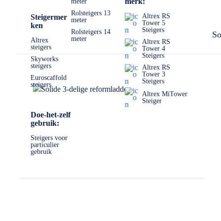
merk:
meter
Mocht u er echt niet uitkomen, dan staan wij altijd voor u kla
Rolsteigers 13
Altrex RS
Steigermer
meter
Tower 5
ken
Steigers
Rolsteigers 14
So
meter
Altrex
Altrex RS
steigers
Tower 4
Steigers
Skyworks
steigers
Altrex RS
Tower 3
Euroscaffold
Steigers
steigers
Altrex MiTower
Steiger
Doe-het-zelf
gebruik:
Steigers voor
particulier
gebruik