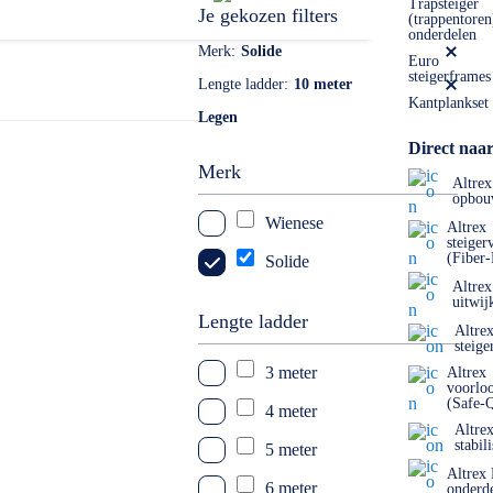
 ook mogelijk. Dat kan naar: info@laddersenrolsteigers.nl
Trapsteiger
Je gekozen filters
(trappentoren
onderdelen
Merk
Solide
Euro
steigerframes
Lengte ladder
10 meter
Kantplankset
Legen
Direct naar
Merk
Altrex
opbou
Wienese
Altrex
steiger
(Fiber
Solide
Altrex
uitwij
Lengte ladder
Altre
steige
3 meter
Altrex
voorlo
(Safe-
4 meter
Altre
stabil
5 meter
Altrex
6 meter
onderd