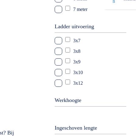
7 meter
9 meter
Ladder uitvoering
10 meter
3x7
3x8
3x9
3x10
3x12
3x14
Werkhoogte
3x16
Ingeschoven lengte
st? Bij