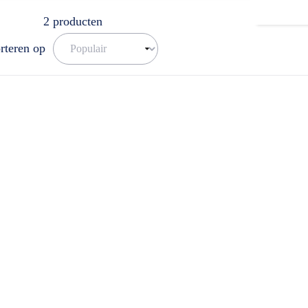
ar. U kunt ons bereiken op het nummer: 0511-402564. Een mail sturen is
2
producten
rteren op