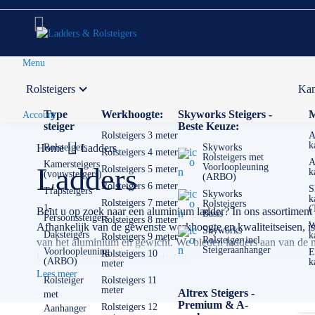
Menu
Rolsteigers
Kam
Voor 12:00 uur besteld,
volgende werkdag in huis
Type
Werkhoogte:
Skyworks Steigers -
M
Account
steiger
Beste Keuze:
Rolsteigers 3 meter
A
k
Home
Rolsteigers
Ladders
Skyworks
Rolsteigers 4 meter
Rolsteigers met
A
Kamersteigers
Voorloopleuning
Ladders
Rolsteigers 5 meter
k
(vouwsteigers)
(ARBO)
Rolsteigers 6 meter
S
Trapsteigers
Skyworks
k
Rolsteigers 7 meter
Rolsteigers
1-
(
Bent u op zoek naar een aluminium ladder? In ons assortiment
Basis
Persoonssteigers
Rolsteigers 8 meter
W
Afhankelijk van de gewenste werkhoogte en kwaliteitseisen, is vo
Skyworks
Daksteigers
k
Rolsteigers 9 meter
Rolsteiger incl.
van het aluminium en gewicht. We bieden ladders aan van de m
Steigeraanhanger
Voorloopleuning
E
Rolsteigers 10
kunt u onderaan de pagina vinden.
(ARBO)
k
meter
Lees meer
Als het om ladders gaat is de keuze echt enorm. Het is erg bel
Rolsteiger
Rolsteigers 11
meter
Altrex Steigers -
met
kleine en lichte ladder misschien het beste. Heeft u veel geva
Premium & A-
Rolsteigers 12
Aanhanger