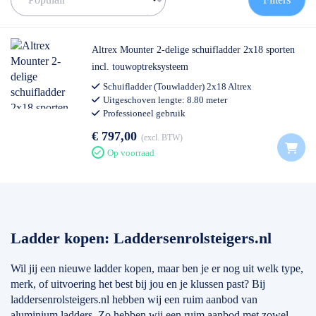
informatie over deze merken en een stukje advies voor de beste
keuze, kunt u onderaan de pagina vinden.
Als het om ladders gaat is de keuze echt enorm. Het is erg
Altrex Mounter 2-delige schuifladder 2x18 sporten
belangrijk om goed na te denken wat voor ladder bij u past en
incl. touwoptreksysteem
waar u hem voor gaat gebruiken. Transporteert u de ladder veel?
Schuifladder (Touwladder) 2x18 Altrex
Dan is een kleine en lichte ladder misschien het beste. Heeft u
Uitgeschoven lengte: 8.80 meter
veel gevarieerde klussen? Dan is een driedubbele ladder
Professioneel gebruik
misschien wat u zoekt.
€ 797,00
excl. BTW
Mocht u er echt niet uitkomen, dan staan wij altijd voor u klaar. U
Op voorraad
kunt ons bereiken op het nummer: 0511-402564. Een mail sturen
is ook mogelijk. Dat kan naar: info@laddersenrolsteigers.nl
Ladder kopen: Laddersenrolsteigers.nl
Wil jij een nieuwe ladder kopen, maar ben je er nog uit welk type,
merk, of uitvoering het best bij jou en je klussen past? Bij
laddersenrolsteigers.nl hebben wij een ruim aanbod van
aluminium ladders. Zo hebben wij een ruim aanbod met zowel