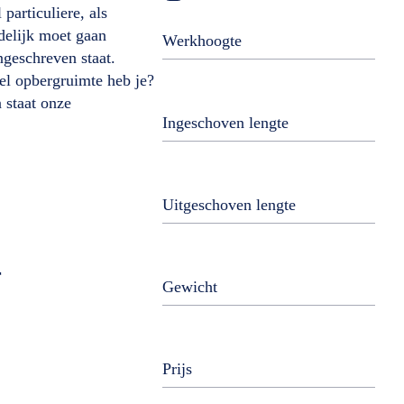
articuliere, als
2x18
delijk moet gaan
Werkhoogte
2x20
ngeschreven staat.
eel opbergruimte heb je?
3x8
 staat onze
3x9
Ingeschoven lengte
3x10
3x12
Uitgeschoven lengte
3x14
4x3
4x4
Gewicht
4x5
Prijs