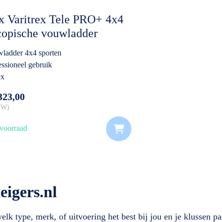
x Varitrex Tele PRO+ 4x4
copische vouwladder
ladder 4x4 sporten
essioneel gebruik
ex
323,00
BTW
voorraad
eigers.nl
lk type, merk, of uitvoering het best bij jou en je klussen pa