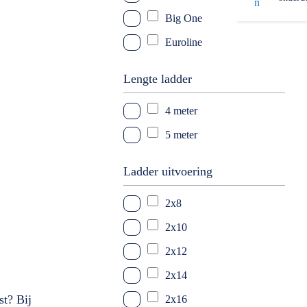
Big One
Euroline
Lengte ladder
4 meter
5 meter
Ladder uitvoering
2x8
2x10
2x12
2x14
st? Bij
2x16