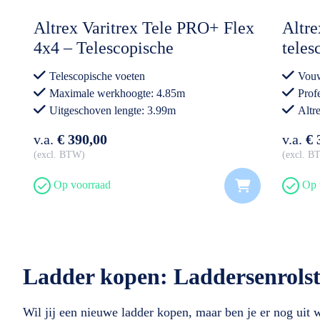
Altrex Varitrex Tele PRO+ Flex
Altre
4x4 – Telescopische
teles
Vouwladder (max. lengte
Telescopische voeten
Vouw
3.99m)
Maximale werkhoogte: 4.85m
Prof
Uitgeschoven lengte: 3.99m
Altr
Professioneel gebruik
v.a.
€ 390,00
v.a.
€ 
excl. BTW
excl. 
Op voorraad
Op 
Ladder kopen: Laddersenrolst
Wil jij een nieuwe ladder kopen, maar ben je er nog uit we