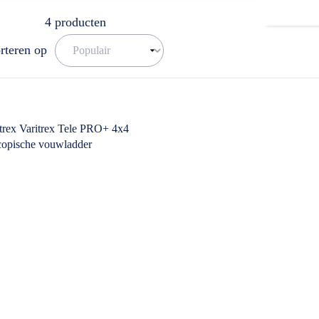
ar. U kunt ons bereiken op het nummer: 0511-402564. Een mail sturen is
4
producten
rteren op