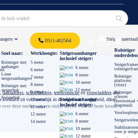
hangers
Steigermateriaal
Products 
0511-402564
 offerte
Rolsteiger
Snel naar:
Werkhoogte:
Steigeraanhanger
onderdelen
inclusief steiger:
Rolsteiger met
5 meter
Steigerframes
aanhanger
6 meter
rolsteigerfra
old
6 meter
Losse
8 meter
Rolsteiger
7 meter
steigeraanhangers
platforms
10 meter
8 meter
(vloer)
Rolsteiger met
12 meter
steigerbok
9 meter
,
dakladders
,
schuifladders
,
telescopische
en
vouwladders
aan.
Rolsteiger
schoren
Steigerbok
aliteit zit voornamelijk in de stabiliteit / veiligheid, dikte
Steigeraanhanger
10 meter
(horizontaal 
inclusief steiger:
diagonaal)
 over deze merken en een stukje advies voor de beste keuze,
11 meter
Voorloopleun
6 meter
12 meter
Steigerwielen
8 meter
14 meter
voor gaat gebruiken. Transporteert u de ladder veel? Dan is een
Stabilisatoren
10 meter
voor je steige
12 meter