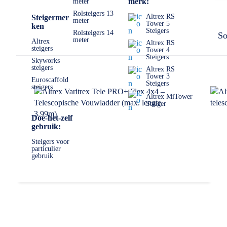
merk:
meter
Mocht u er echt niet uitkomen, dan staan wij altijd voor u kla
Rolsteigers 13
Altrex RS
Steigermer
meter
Tower 5
ken
Steigers
Rolsteigers 14
So
meter
Altrex
Altrex RS
steigers
Tower 4
Steigers
Skyworks
steigers
Altrex RS
Tower 3
Euroscaffold
Steigers
steigers
Altrex MiTower
Steiger
Doe-het-zelf
gebruik:
Steigers voor
particulier
gebruik