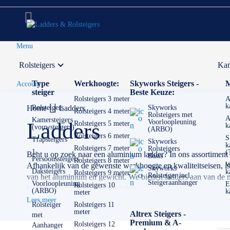
Menu
Rolsteigers
Kam
Voor 12:00 uur besteld,
volgende werkdag in huis
Type
Werkhoogte:
Skyworks Steigers -
M
Account
steiger
Beste Keuze:
Rolsteigers 3 meter
A
k
Home
Rolsteigers
Ladders
Skyworks
Rolsteigers 4 meter
Rolsteigers met
A
Kamersteigers
Voorloopleuning
Ladders
Rolsteigers 5 meter
k
(vouwsteigers)
(ARBO)
Rolsteigers 6 meter
S
Trapsteigers
Skyworks
k
Rolsteigers 7 meter
Rolsteigers
1-
(
Bent u op zoek naar een aluminium ladder? In ons assortiment
Basis
Persoonssteigers
Rolsteigers 8 meter
W
Afhankelijk van de gewenste werkhoogte en kwaliteitseisen, is vo
Skyworks
Daksteigers
k
Rolsteigers 9 meter
Rolsteiger incl.
van het aluminium en gewicht. We bieden ladders aan van de m
Steigeraanhanger
Voorloopleuning
E
Rolsteigers 10
kunt u onderaan de pagina vinden.
(ARBO)
k
meter
Lees meer
Als het om ladders gaat is de keuze echt enorm. Het is erg bel
Rolsteiger
Rolsteigers 11
meter
Altrex Steigers -
met
kleine en lichte ladder misschien het beste. Heeft u veel geva
Premium & A-
Rolsteigers 12
Aanhanger