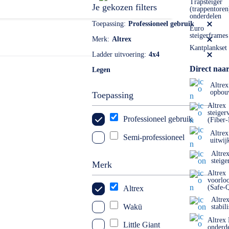
 ook mogelijk. Dat kan naar: info@laddersenrolsteigers.nl
Trapsteiger
Je gekozen filters
(trappentoren
onderdelen
Toepassing
Professioneel gebruik
Euro
steigerframes
Merk
Altrex
Kantplankset
Ladder uitvoering
4x4
Direct naar
Legen
Altrex
opbou
Toepassing
Altrex
steiger
Professioneel gebruik
(Fiber
Altrex
Semi-professioneel
uitwij
Altre
steige
Merk
Altrex
voorlo
(Safe-
Altrex
Altre
Wakü
stabil
Altrex
Little Giant
onderd