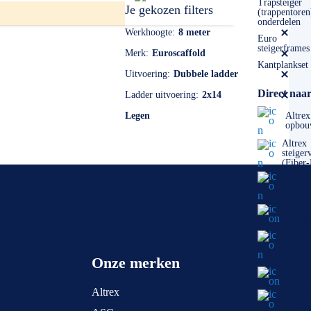
 ook mogelijk. Dat kan naar: info@laddersenrolsteigers.nl
Trapsteiger
Je gekozen filters
(trappentoren
onderdelen
Werkhoogte
8 meter
Euro
steigerframes
Merk
Euroscaffold
Kantplankset
Uitvoering
Dubbele ladder
Direct naar
Ladder uitvoering
2x14
Legen
Altrex
opbou
Altrex
steiger
(Fiber
Altrex
uitwij
Altre
steige
Altrex
voorlo
(Safe-
Onze merken
Altre
stabil
Altrex
Altrex
onderd