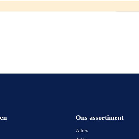
ar. U kunt ons bereiken op het nummer: 0511-402564. Een mail sturen is
een
Ons assortiment
Altrex