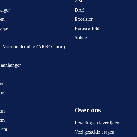
ASC
eiger
DAS
pen
Excelsior
kopen
Euroscaffold
Solide
et Voorloopleuning (ARBO norm)
t aanhanger
er
ng
Over ons
 cm
 cm
Levering en levertijden
5 cm
Veel gestelde vragen