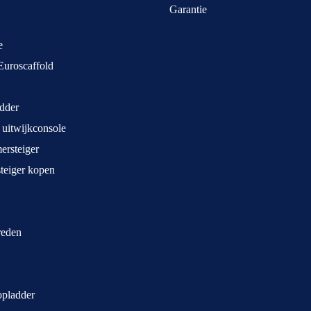
Garantie
e
Euroscaffold
dder
 uitwijkconsole
rsteiger
teiger kopen
treden
opladder