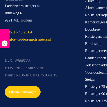
Altrex trap
Laddersenrolsteigers.nl
Altrex kamerst
Jumaweg 6
Rolsteiger ko
9291 MD Kollum
Kamersteiger 
Loopbrug
T 0511 - 40 25 64
Rolsteigers m
E info@laddersenrolsteigers.nl
9,5
Bordestrap
Rolsteiger me
Ladder kopen
KvK : 85805386
Telescoopladd
BTW : NL863748272.B01
Voorloopleuni
Bank : NL36 INGB 0675 9391 19
Steiger
Rolsteiger 75
Offerte aanvragen
Rolsteiger 90
Rolsteiger 13