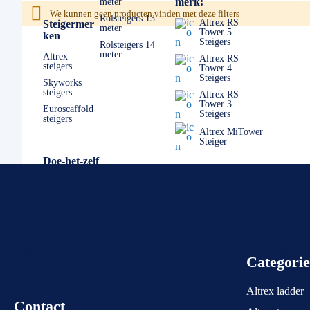
merk:
meter
Mocht u er echt niet uitkomen, dan staan wij altijd voor u kla
We kunnen geen producten vinden met deze filters
Rolsteigers 13
Altrex RS
Steigermer
meter
Tower 5
ken
Steigers
Rolsteigers 14
meter
Altrex
Altrex RS
steigers
Tower 4
Steigers
Skyworks
steigers
Altrex RS
Tower 3
Euroscaffold
Steigers
steigers
Altrex MiTower
Steiger
Doe-het-zelf
gebruik:
Steigers voor
particulier
gebruik
Categori
Altrex ladder
Contact