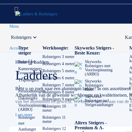
Menu
Rolsteigers
Kam
Voor 12:00 uur besteld,
volgende werkdag in huis
Type
Werkhoogte:
Skyworks Steigers -
M
Account
steiger
Beste Keuze:
Rolsteigers 3 meter
A
k
Home
Rolsteigers
Ladders
Skyworks
Rolsteigers 4 meter
Rolsteigers met
A
Kamersteigers
Voorloopleuning
Ladders
Rolsteigers 5 meter
k
(vouwsteigers)
(ARBO)
Rolsteigers 6 meter
S
Trapsteigers
Skyworks
k
Rolsteigers 7 meter
Rolsteigers
1-
(
Bent u op zoek naar een aluminium ladder? In ons assortiment
Basis
Persoonssteigers
Rolsteigers 8 meter
W
Afhankelijk van de gewenste werkhoogte en kwaliteitseisen, is vo
Skyworks
Daksteigers
k
Rolsteigers 9 meter
Rolsteiger incl.
van het aluminium en gewicht. We bieden ladders aan van de m
Steigeraanhanger
Voorloopleuning
E
Rolsteigers 10
kunt u onderaan de pagina vinden.
(ARBO)
k
meter
Lees meer
Als het om ladders gaat is de keuze echt enorm. Het is erg bel
Rolsteiger
Rolsteigers 11
meter
Altrex Steigers -
met
kleine en lichte ladder misschien het beste. Heeft u veel geva
Premium & A-
Rolsteigers 12
Aanhanger