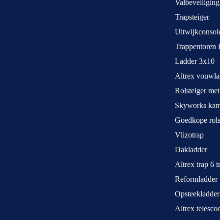
Valbeveiliging
Trapsteiger
Uitwijkconsol
Trappentoren 
Ladder 3x10
Altrex vouwla
Rolsteiger met
Skyworks kame
Goedkope rols
Vlizotrap
Dakladder
Altrex trap 6 
Reformladder
Opsteekladder
Altrex telesco