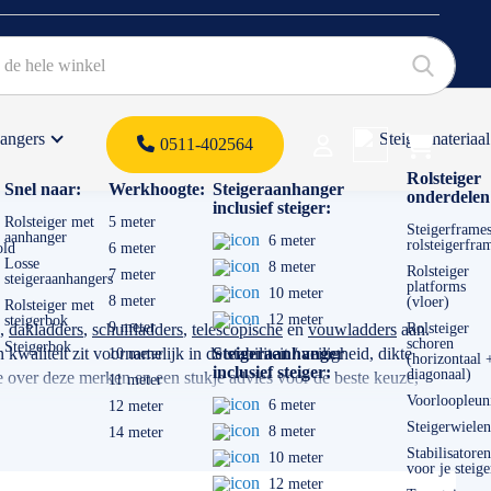
hangers
Steigermateriaal
Products 
0511-402564
 offerte
Rolsteiger
Snel naar:
Werkhoogte:
Steigeraanhanger
onderdelen
inclusief steiger:
Rolsteiger met
5 meter
Steigerframes
aanhanger
6 meter
rolsteigerfra
old
6 meter
Losse
8 meter
Rolsteiger
7 meter
steigeraanhangers
platforms
10 meter
8 meter
(vloer)
Rolsteiger met
12 meter
steigerbok
9 meter
,
dakladders
,
schuifladders
,
telescopische
en
vouwladders
aan.
Rolsteiger
schoren
Steigerbok
aliteit zit voornamelijk in de stabiliteit / veiligheid, dikte
Steigeraanhanger
10 meter
(horizontaal 
inclusief steiger:
diagonaal)
 over deze merken en een stukje advies voor de beste keuze,
11 meter
Voorloopleun
6 meter
12 meter
Steigerwielen
8 meter
14 meter
voor gaat gebruiken. Transporteert u de ladder veel? Dan is een
Stabilisatoren
10 meter
voor je steige
12 meter