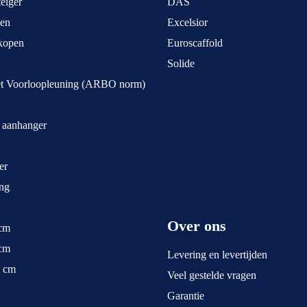
eiger
DAS
pen
Excelsior
kopen
Euroscaffold
Solide
et Voorloopleuning (ARBO norm)
t aanhanger
er
ng
Over ons
 cm
 cm
Levering en levertijden
5 cm
Veel gestelde vragen
Garantie