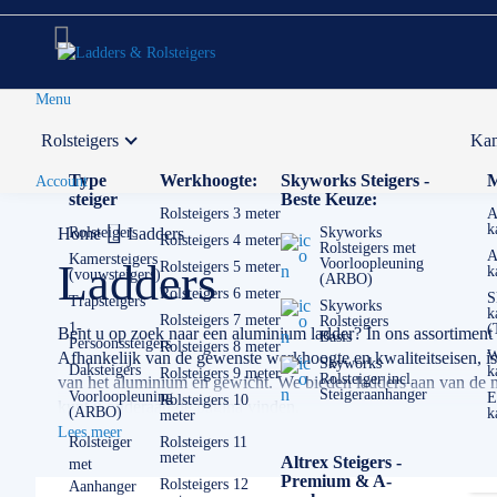
Menu
Rolsteigers
Kam
Voor 12:00 uur besteld,
volgende werkdag in huis
Type
Werkhoogte:
Skyworks Steigers -
M
Account
steiger
Beste Keuze:
Rolsteigers 3 meter
A
k
Home
Rolsteigers
Ladders
Skyworks
Rolsteigers 4 meter
Rolsteigers met
A
Kamersteigers
Voorloopleuning
Ladders
Rolsteigers 5 meter
k
(vouwsteigers)
(ARBO)
Rolsteigers 6 meter
S
Trapsteigers
Skyworks
k
Rolsteigers 7 meter
Rolsteigers
1-
(
Bent u op zoek naar een aluminium ladder? In ons assortiment
Basis
Persoonssteigers
Rolsteigers 8 meter
W
Afhankelijk van de gewenste werkhoogte en kwaliteitseisen, is vo
Skyworks
Daksteigers
k
Rolsteigers 9 meter
Rolsteiger incl.
van het aluminium en gewicht. We bieden ladders aan van de m
Steigeraanhanger
Voorloopleuning
E
Rolsteigers 10
kunt u onderaan de pagina vinden.
(ARBO)
k
meter
Lees meer
Als het om ladders gaat is de keuze echt enorm. Het is erg bel
Rolsteiger
Rolsteigers 11
meter
Altrex Steigers -
met
kleine en lichte ladder misschien het beste. Heeft u veel geva
Premium & A-
Rolsteigers 12
Aanhanger