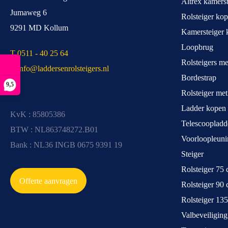
Altrex kamerst
Jumaweg 6
Rolsteiger ko
9291 MD Kollum
Kamersteiger 
Loopbrug
T 0511 - 40 25 64
Rolsteigers m
E info@laddersenrolsteigers.nl
Bordestrap
9,5
Rolsteiger me
Ladder kopen
KvK : 85805386
Telescoopladd
BTW : NL863748272.B01
Voorloopleuni
Bank : NL36 INGB 0675 9391 19
Steiger
Rolsteiger 75
Offerte aanvragen
Rolsteiger 90
Rolsteiger 13
Valbeveiliging