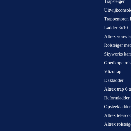
Trapsteiger
Uitwijkconsol
Trappentoren 
Ladder 3x10
Altrex vouwla
Rolsteiger met
Skyworks kame
Goedkope rols
Vlizotrap
Dakladder
Altrex trap 6 
Reformladder
Opsteekladder
Altrex telesco
Altrex rolstei