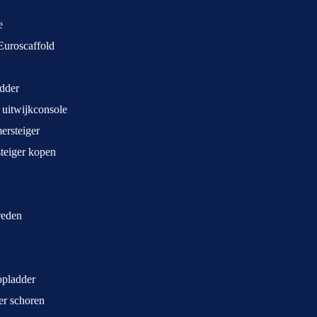
e
Euroscaffold
dder
 uitwijkconsole
rsteiger
teiger kopen
treden
opladder
ger schoren