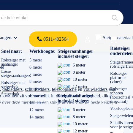
hangers
Steigermateriaal
Products 
0511-402564
 offerte
Rolsteiger
Snel naar:
Werkhoogte:
Steigeraanhanger
onderdelen
inclusief steiger:
Rolsteiger met
5 meter
Steigerframes
aanhanger
6 meter
rolsteigerfra
old
6 meter
Losse
8 meter
Rolsteiger
7 meter
steigeraanhangers
platforms
10 meter
8 meter
(vloer)
Rolsteiger met
12 meter
steigerbok
9 meter
,
dakladders
,
schuifladders
,
telescopische
en
vouwladders
aan.
Rolsteiger
schoren
Steigerbok
aliteit zit voornamelijk in de stabiliteit / veiligheid, dikte
Steigeraanhanger
10 meter
(horizontaal 
inclusief steiger:
diagonaal)
 over deze merken en een stukje advies voor de beste keuze,
11 meter
Voorloopleun
6 meter
12 meter
Steigerwielen
8 meter
14 meter
voor gaat gebruiken. Transporteert u de ladder veel? Dan is een
Stabilisatoren
10 meter
voor je steige
12 meter