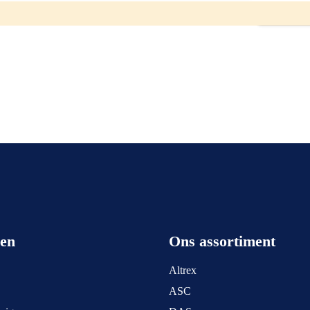
ar. U kunt ons bereiken op het nummer: 0511-402564. Een mail sturen is
een
Ons assortiment
Altrex
ASC