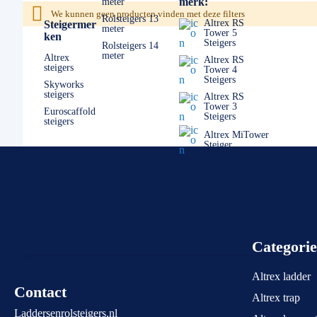
merk:
meter
Mocht u er echt niet uitkomen, dan staan wij altijd voor u kla
We kunnen geen producten vinden met deze filters
Rolsteigers 13
Altrex RS
Steigermer
meter
Tower 5
ken
Steigers
Rolsteigers 14
meter
Altrex
Altrex RS
steigers
Tower 4
Steigers
Skyworks
steigers
Altrex RS
Tower 3
Euroscaffold
Steigers
steigers
Altrex MiTower
Steiger
Doe-het-zelf
gebruik:
Steigers voor
particulier
gebruik
Categori
Altrex ladder
Contact
Altrex trap
Laddersenrolsteigers.nl