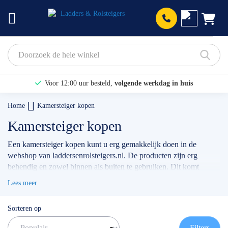
Prod
Voor 12:00 uur besteld,
volgende werkdag in huis
Bekijk hier onze Actiepagina
Home
Kamersteiger kopen
Binnen 1 dag een
gratis offerte
Kamersteiger kopen
Een kamersteiger kopen kunt u erg gemakkelijk doen in de
webshop van laddersenrolsteigers.nl. De producten zijn erg
behendig en zowel binnen als buiten te gebruiken. Dit komt
ondermeer doordat het onderste gedeelte vouwbaar is.
Lees meer
Wij verkopen kamersteigers van de topmerken
Euroscaffold
en
Altrex
. De klimstellages zijn zowel voor particulier als
Sorteren op
professioneel gebruik in te zetten. Hieronder hebben wij onze
meest populaire modellen in beeld gebracht. Deze zijn eventueel
Filters