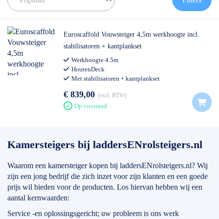
uit te breiden qua werkhoogte, laat het ons weten!
✅ Voor 14:00 besteld = volgende werkdag geleverd
Euroscaffold Vouwsteiger 4,5m werkhoogte incl.
✅ 14 dagen herroepingsrecht
stabilisatoren + kantplankset
✅ Vragen? --> Neem snel
contact
met ons op!
Werkhoogte 4.5m
HoutenDeck
Met stabilisatoren + kantplankset
€ 839,00
excl. BTW
Op voorraad
Kamersteigers bij laddersENrolsteigers.nl
Waarom een kamersteiger kopen bij laddersENrolsteigers.nl? Wij
zijn een jong bedrijf die zich inzet voor zijn klanten en een goede
prijs wil bieden voor de producten. Los hiervan hebben wij een
aantal kernwaarden:
Service -en oplossingsgericht; uw probleem is ons werk