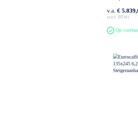
v.a.
€ 5.839,
excl. BTW
Op voorraa