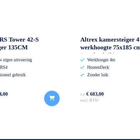
 RS Tower 42-S
Altrex kamersteiger 4
iger 135CM
werkhoogte 75x185 c
(zonder luik)
w eigen uitvoering
Werkhoogte 4m
 RS4
HoutenDeck
sioneel gebruik
Zonder luik
4,00
€ 683,00
v.a.
excl. BTW