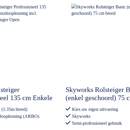
steiger
Skyworks Rolsteiger B
neel 135 cm Enkele
(enkel geschoord) 75 
uning incl.
breed
 (1.35m breed)
Kies uw eigen uitvoering
nhanger Open
rloopleuning (ARBO)
Skyworks
Semi-professioneel gebruik