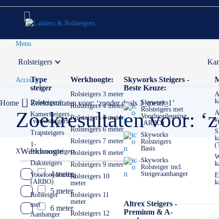
Menu
Rolsteigers
Kam
Voor 12:00 uur besteld,
volgende werkdag in huis
Type
Werkhoogte:
Skyworks Steigers -
M
Account
steiger
Beste Keuze:
Rolsteigers 3 meter
A
k
Home
Rolsteigers
Zoekresultaten voor: ‘zonder deals 3_meter_1’
Skyworks
Rolsteigers 4 meter
Rolsteigers met
Zoekresultaten voor: ‘
A
Kamersteigers
Voorloopleuning
Rolsteigers 5 meter
k
(vouwsteigers)
(ARBO)
Rolsteigers 6 meter
S
Trapsteigers
Skyworks
k
Rolsteigers 7 meter
Rolsteigers
1-
(
Basis
Werkhoogte
X
Persoonssteigers
Rolsteigers 8 meter
W
Skyworks
Daksteigers
k
Rolsteigers 9 meter
Rolsteiger incl.
4 meter
Steigeraanhanger
Voorloopleuning
E
Rolsteigers 10
(ARBO)
k
meter
5 meter
Rolsteiger
Rolsteigers 11
meter
Altrex Steigers -
met
6 meter
Premium & A-
Rolsteigers 12
Aanhanger