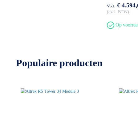
v.a.
€ 4.594,
excl. BTW
Op voorraa
Populaire producten