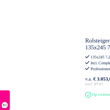
Rolsteiger
135x245 
CarbonDec
135x245 7,
Uitwijkco
Incl. Comple
Professionee
v.a.
€ 3.053,
excl. BTW
Op voorraa
9,5