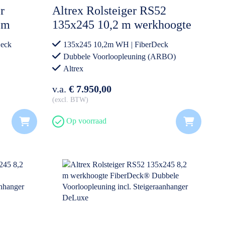
r
Altrex Rolsteiger RS52
 m
135x245 10,2 m werkhoogte
FiberDeck Dubbele
eck
135x245 10,2m WH | FiberDeck
n
Voorloopleuning incl.
Dubbele Voorloopleuning (ARBO)
Steigeraanhanger DeLuxe
Altrex
v.a.
€ 7.950,00
excl. BTW
Op voorraad