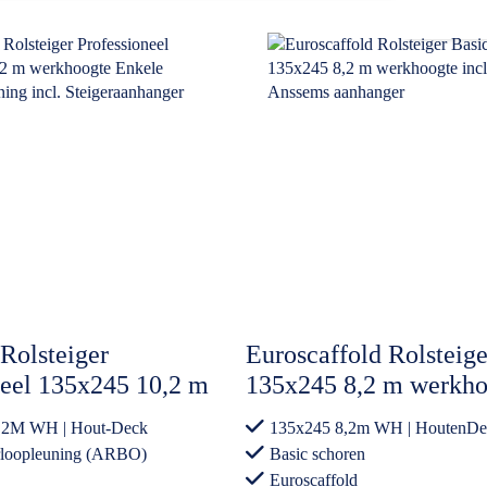
Rolsteiger
Euroscaffold Rolsteige
neel 135x245 10,2 m
135x245 8,2 m werkho
e Enkele
incl. Anssems aanhang
,2M WH | Hout-Deck
135x245 8,2m WH | HoutenDe
uning incl.
rloopleuning (ARBO)
Basic schoren
nhanger Gesloten
Euroscaffold