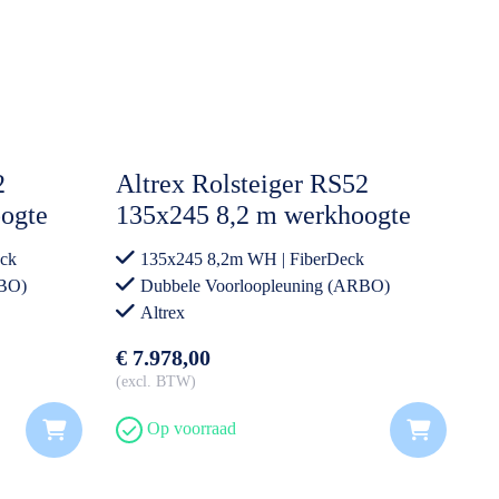
2
Altrex Rolsteiger RS52
ogte
135x245 8,2 m werkhoogte
ing
FiberDeck® Dubbele
ck
135x245 8,2m WH | FiberDeck
r Open
Voorloopleuning incl.
RBO)
Dubbele Voorloopleuning (ARBO)
Steigeraanhanger DeLuxe
Altrex
€ 7.978,00
excl. BTW
Op voorraad