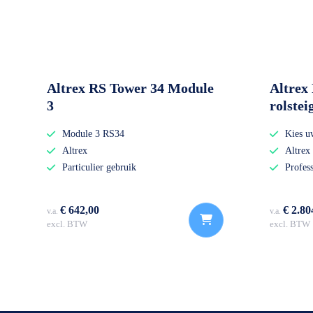
Altrex RS Tower 34 Module
Altrex
3
rolste
Module 3 RS34
Kies u
Altrex
Altrex
Particulier gebruik
Profes
€ 642,00
€ 2.80
v.a.
v.a.
excl. BTW
excl. BTW