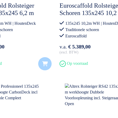
ld Rolsteiger
Euroscaffold Rolsteige
35x245 6,2 m
Schoren 135x245 10,2
e incl.
werkhoogte incl.
2m WH | HoutenDeck
135x245 10,2m WH | HoutenD
nhanger Open
Steigeraanhanger Ope
 schoren
Traditionele schoren
d
Euroscaffold
00
v.a.
€ 5.389,00
excl. BTW
d
Op voorraad