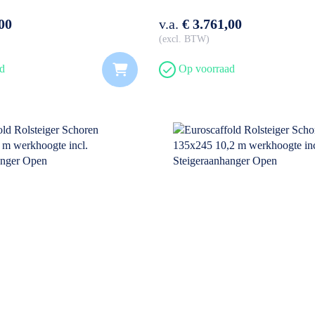
00
v.a.
€ 3.761,00
excl. BTW
d
Op voorraad