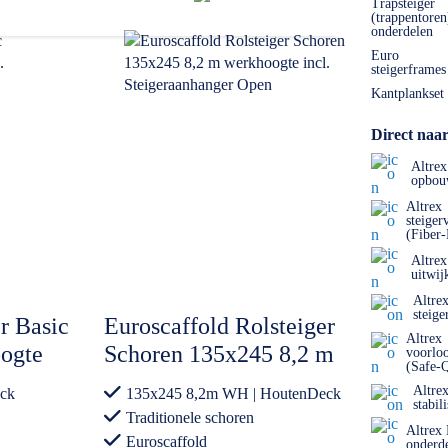
Trapsteiger
(trappentoren
onderdelen
Euro
steigerframes
Kantplankset
Direct naar
Altrex
opbou
Altrex
steiger
(Fiber
Altrex
uitwij
Altre
steige
r Basic
Euroscaffold Rolsteiger
Altrex
ogte
Schoren 135x245 8,2 m
voorlo
(Safe-
er
werkhoogte incl.
Altre
ck
135x245 8,2m WH | HoutenDeck
Steigeraanhanger Open
stabil
Traditionele schoren
Altrex
Euroscaffold
onderd