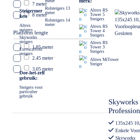
merk:
meter
7 meter
Rolsteigers 13
Altrex RS
Steigermer
meter
8 meter
Tower 5
ken
Steigers
Rolsteigers 14
meter
Altrex
9 meter
Altrex RS
steigers
Tower 4
Platform lengte
Steigers
10 meter
Skyworks
steigers
Altrex RS
1.85 meter
Tower 3
11 meter
Euroscaffold
Steigers
steigers
2.45 meter
12 meter
Altrex MiTower
Steiger
3.05 meter
13 meter
Doe-het-zelf
gebruik:
14 meter
Steigers voor
particulier
gebruik
Skyworks 
Professio
werkhoogt
135x245 10
Voorloople
Enkele Voo
Steigeraa
Skyworks