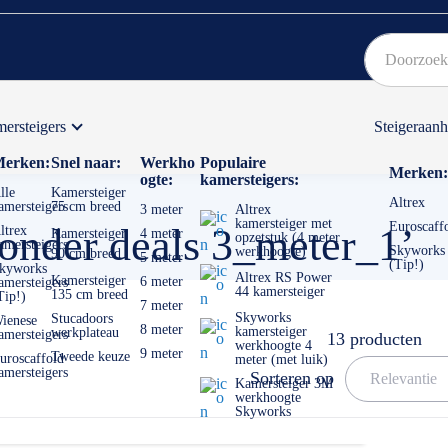
ersteigers
Steigeraan
Bekijk hier onze Actiepagina
Binnen 1 dag een
gratis
erken:
Snel naar:
Werkho
Populaire
Merken:
ogte:
kamersteigers:
lle
Kamersteiger
Altrex
amersteigers
75 cm breed
3 meter
Altrex
kamersteiger met
Euroscaff
zonder deals 3_meter_1’
ltrex
Kamersteiger
4 meter
opzetstuk (4 meter
amersteigers
Skyworks
werkhoogte)
90 cm breed
5 meter
(Tip!)
kyworks
Altrex RS Power
Kamersteiger
6 meter
amersteigers
44 kamersteiger
135 cm breed
Tip!)
7 meter
Skyworks
Stucadoors
ienese
8 meter
kamersteiger
werkplateau
amersteigers
13
producten
werkhoogte 4
9 meter
Tweede keuze
uroscaffold
meter (met luik)
amersteigers
Sorteren op
Kamersteiger 3M
werkhoogte
Skyworks