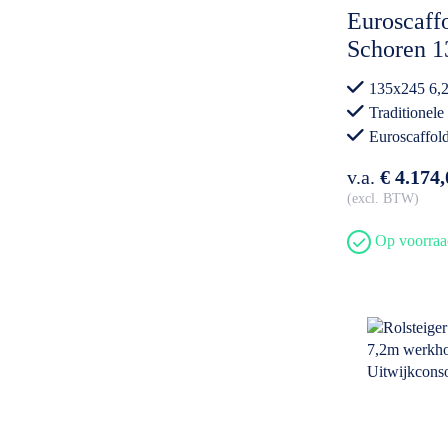
Euroscaffo
Schoren 1
werkhoogt
135x245 6,
Steigeraa
Traditionele
Euroscaffol
v.a.
€ 4.174,
excl. BTW
Op voorraa