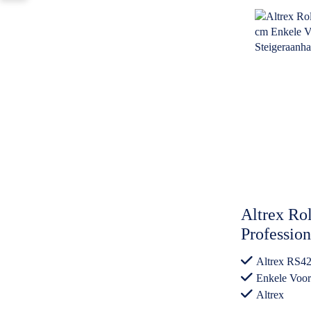
Altrex Rol
Professio
Voorloople
Altrex RS42
Steigeraa
Enkele Voo
Altrex