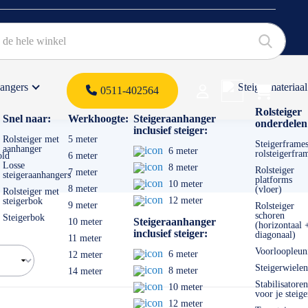
hangers
Steigermateriaal
Products 
0511-402564
 offerte
Rolsteiger
Snel naar:
Werkhoogte:
Steigeraanhanger
onderdelen
inclusief steiger:
Rolsteiger met
5 meter
Steigerframes
aanhanger
6 meter
rolsteigerfra
old
6 meter
Losse
8 meter
Rolsteiger
7 meter
steigeraanhangers
platforms
10 meter
8 meter
(vloer)
Rolsteiger met
12 meter
steigerbok
9 meter
Rolsteiger
schoren
Steigerbok
Steigeraanhanger
10 meter
(horizontaal 
inclusief steiger:
diagonaal)
11 meter
Voorloopleun
6 meter
12 meter
Steigerwielen
8 meter
14 meter
Stabilisatoren
10 meter
voor je steige
12 meter