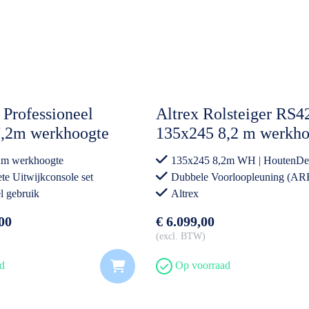
 Professioneel
Altrex Rolsteiger RS4
7,2m werkhoogte
135x245 8,2 m werkho
k incl
Dubbele Voorloopleun
2m werkhoogte
135x245 8,2m WH | HoutenDe
nsole Compleet
incl. Steigeraanhange
te Uitwijkconsole set
Dubbele Voorloopleuning (A
l gebruik
Altrex
00
€ 6.099,00
excl. BTW
d
Op voorraad