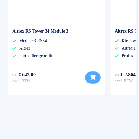
Altrex RS Tower 34 Module 3
Altrex RS To
Module 3 RS34
Kies uw e
Altrex
Altrex R
Particulier gebruik
Professio
€ 642,00
€ 2.804,
v.a.
v.a.
excl. BTW
excl. BTW