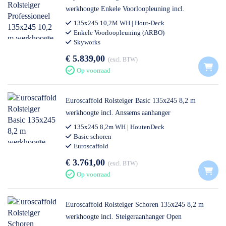
werkhoogte Enkele Voorloopleuning incl.
Steigeraanhanger Gesloten
135x245 10,2M WH | Hout-Deck
Enkele Voorloopleuning (ARBO)
Skyworks
€ 5.839,00
excl. BTW
Op voorraad
Euroscaffold Rolsteiger Basic 135x245 8,2 m
werkhoogte incl. Anssems aanhanger
135x245 8,2m WH | HoutenDeck
Basic schoren
Euroscaffold
€ 3.761,00
excl. BTW
Op voorraad
Euroscaffold Rolsteiger Schoren 135x245 8,2 m
werkhoogte incl. Steigeraanhanger Open