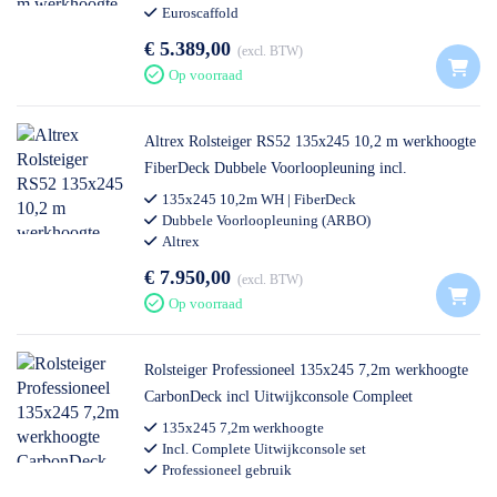
Euroscaffold
€ 5.389,00
excl. BTW
Op voorraad
Altrex Rolsteiger RS52 135x245 10,2 m werkhoogte
FiberDeck Dubbele Voorloopleuning incl.
Steigeraanhanger DeLuxe
135x245 10,2m WH | FiberDeck
Dubbele Voorloopleuning (ARBO)
Altrex
€ 7.950,00
excl. BTW
Op voorraad
Rolsteiger Professioneel 135x245 7,2m werkhoogte
CarbonDeck incl Uitwijkconsole Compleet
135x245 7,2m werkhoogte
Incl. Complete Uitwijkconsole set
Professioneel gebruik