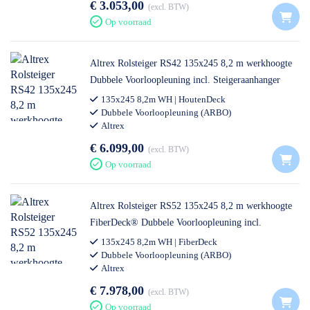
€ 3.053,00
excl. BTW
Op voorraad
Altrex Rolsteiger RS42 135x245 8,2 m werkhoogte
Dubbele Voorloopleuning incl. Steigeraanhanger
Open
135x245 8,2m WH | HoutenDeck
Dubbele Voorloopleuning (ARBO)
Altrex
€ 6.099,00
excl. BTW
Op voorraad
Altrex Rolsteiger RS52 135x245 8,2 m werkhoogte
FiberDeck® Dubbele Voorloopleuning incl.
Steigeraanhanger DeLuxe
135x245 8,2m WH | FiberDeck
Dubbele Voorloopleuning (ARBO)
Altrex
€ 7.978,00
excl. BTW
Op voorraad