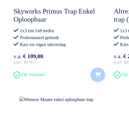
Skyworks Primus Trap Enkel
Altre
Oploopbaar
trap
1x3 t/m 1x8 treden
1x3 
Professioneel gebruik
Prof
Kies uw eigen uitvoering
Kies
v.a.
€ 109,00
v.a.
€ 
excl. BTW
excl. 
Op voorraad
Op 