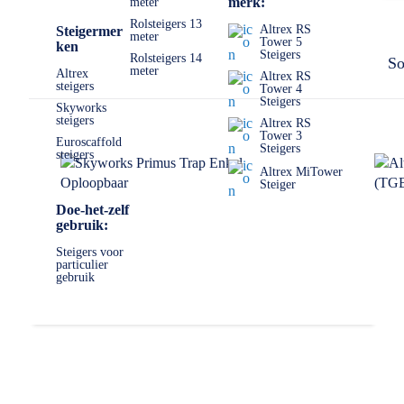
merk:
meter
Rolsteigers 13
Altrex RS
Steigermer
meter
Tower 5
ken
Steigers
Rolsteigers 14
So
meter
Altrex
Altrex RS
steigers
Tower 4
Steigers
Skyworks
steigers
Altrex RS
Tower 3
Euroscaffold
Steigers
steigers
Altrex MiTower
Steiger
Doe-het-zelf
gebruik:
Steigers voor
particulier
gebruik