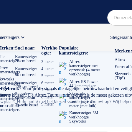
ersteigers
Steigeraan
Bekijk hier onze Actiepagina
Binnen 1 dag een
gratis
erken:
Snel naar:
Werkho
Populaire
Merken:
ogte:
kamersteigers:
lle
Kamersteiger
Altrex
amersteigers
75 cm breed
3 meter
Altrex
kamersteiger met
Euroscaff
ltrex
Kamersteiger
4 meter
opzetstuk (4 meter
amersteigers
Skyworks
werkhoogte)
90 cm breed
5 meter
(Tip!)
kyworks
Altrex RS Power
Kamersteiger
6 meter
amersteigers
44 kamersteiger
135 cm breed
Tip!)
ef gebruik
? Voor professionals die dagelijks betrouwbaarheid en veilig
7 meter
Skyworks
Stucadoors
ienese
aarste klussen. De
Altrex Taurus
springt eruit als de meest gekozen uitv
8 meter
kamersteiger
werkplateau
amersteigers
bouwplaats. Hulp nodig met het kiezen van de juiste bouwtrap? Wij helpen
werkhoogte 4
9 meter
Tweede keuze
uroscaffold
meter (met luik)
amersteigers
Kamersteiger 3M
werkhoogte
Skyworks