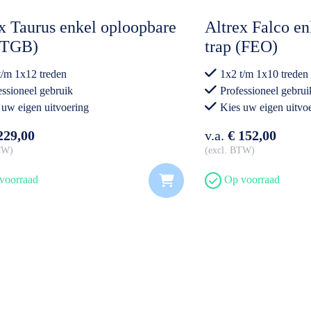
x Taurus enkel oploopbare
Altrex Falco en
 (TGB)
trap (FEO)
t/m 1x12 treden
1x2 t/m 1x10 treden
essioneel gebruik
Professioneel gebrui
 uw eigen uitvoering
Kies uw eigen uitvo
229,00
v.a.
€ 152,00
BTW
excl. BTW
voorraad
Op voorraad