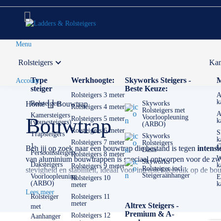
Menu
Rolsteigers
Kam
Voor 12:00 uur besteld,
volgende werkdag in huis
Type
Werkhoogte:
Skyworks Steigers -
M
Account
steiger
Beste Keuze:
Rolsteigers 3 meter
A
k
Home
Rolsteigers
Bouwtrap
Skyworks
Rolsteigers 4 meter
Rolsteigers met
A
Kamersteigers
Voorloopleuning
Bouwtrap
Rolsteigers 5 meter
k
(vouwsteigers)
(ARBO)
Rolsteigers 6 meter
S
Trapsteigers
Skyworks
k
Rolsteigers 7 meter
Rolsteigers
1-
(
Ben jij op zoek naar een bouwtrap die bestand is tegen
intensi
Basis
Persoonssteigers
Rolsteigers 8 meter
W
van aluminium bouwtrappen is speciaal ontworpen voor de zw
Skyworks
Daksteigers
k
Rolsteigers 9 meter
Rolsteiger incl.
stevigheid en stabiliteit, ideaal voor intensief gebruik op de 
Steigeraanhanger
Voorloopleuning
E
Rolsteigers 10
(ARBO)
k
meter
✅ Volgende werkdag op locatie
Lees meer
✅ Meedenkende klantenservice
Rolsteiger
Rolsteigers 11
meter
Altrex Steigers -
met
✅
0511- 40 25 64
, of
mail
Premium & A-
Rolsteigers 12
Aanhanger