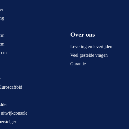
er
ng
Over ons
 cm
 cm
Levering en levertijden
5 cm
Veel gestelde vragen
Garantie
e
Euroscaffold
dder
 uitwijkconsole
rsteiger