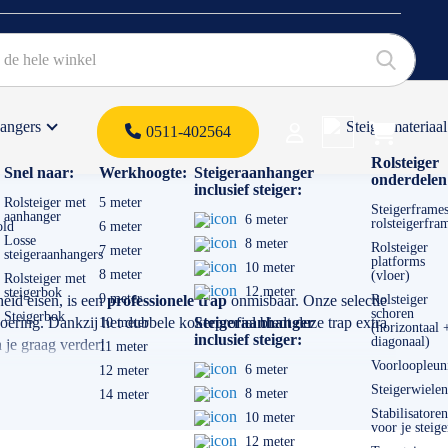
hangers
Steigermateriaal
Products 
0511-402564
 offerte
Rolsteiger
Snel naar:
Werkhoogte:
Steigeraanhanger
onderdelen
inclusief steiger:
Rolsteiger met
5 meter
Steigerframes
aanhanger
6 meter
rolsteigerfra
old
6 meter
Losse
8 meter
Rolsteiger
7 meter
steigeraanhangers
platforms
10 meter
8 meter
(vloer)
Rolsteiger met
12 meter
steigerbok
9 meter
heid eisen, is een
professionele trap
onmisbaar. Onze selectie
Rolsteiger
schoren
Steigerbok
oering. Dankzij het dubbele kokerprofiel biedt deze trap extra
Steigeraanhanger
10 meter
(horizontaal 
inclusief steiger:
diagonaal)
 je graag verder!
11 meter
Voorloopleun
6 meter
12 meter
Steigerwielen
8 meter
14 meter
Stabilisatoren
10 meter
voor je steige
12 meter