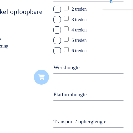
2 treden
kel oploopbare
3 treden
4 treden
k
5 treden
ering
6 treden
7 treden
Werkhoogte
8 treden
10 treden
12 treden
Platformhoogte
Transport / opberglengte