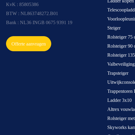
Ladder kopen
KvK : 85805386
Telescoopladd
BTW : NL863748272.B01
Voorloopleuni
Bank : NL36 INGB 0675 9391 19
Steiger
Rolsteiger 75
Offerte aanvragen
Rolsteiger 90
Rolsteiger 13
Valbeveiliging
Trapsteiger
Uitwijkconsol
Trappentoren 
Ladder 3x10
Altrex vouwla
Rolsteiger met
Skyworks kame