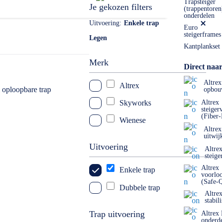
Trapsteiger
Je gekozen filters
(trappentoren
onderdelen
Uitvoering
Enkele trap
Euro
steigerframes
Legen
Kantplankset
Merk
Direct naar
Altrex
Altrex
opbou
Skyworks
Altrex
steiger
(Fiber
Wienese
Altrex
uitwij
Uitvoering
Altre
steige
Altrex
Enkele trap
voorlo
(Safe-
Dubbele trap
Altre
stabil
Trap uitvoering
Altrex
onderd