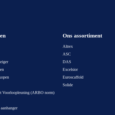
een
Ons assortiment
Altrex
ASC
eiger
DAS
pen
Excelsior
kopen
Euroscaffold
Solide
et Voorloopleuning (ARBO norm)
t aanhanger