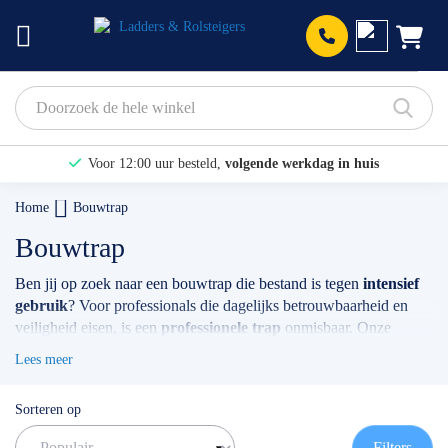
Prod
Voor 12:00 uur besteld,
volgende werkdag in huis
Bekijk hier onze Actiepagina
Home
Bouwtrap
Binnen 1 dag een
gratis offerte
Bouwtrap
Ben jij op zoek naar een bouwtrap die bestand is tegen
intensief
gebruik
? Voor professionals die dagelijks betrouwbaarheid en
veiligheid eisen, is een
professionele trap
onmisbaar. Onze
selectie van aluminium bouwtrappen is speciaal ontworpen voor
Lees meer
de zwaarste klussen. De
Altrex Taurus
springt eruit als de meest
gekozen uitvoering. Dankzij het dubbele kokerprofiel biedt deze
Sorteren op
trap extra stevigheid en stabiliteit, ideaal voor intensief gebruik op
de bouwplaats. Hulp nodig met het kiezen van de juiste
Filters