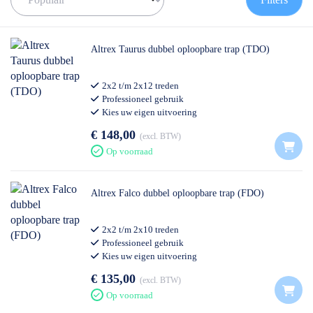
bouwtrap? Wij helpen je graag verder!
✅ Volgende werkdag op locatie
✅ Meedenkende klantenservice
Altrex Taurus dubbel oploopbare trap (TDO)
✅
0511- 40 25 64
, of
mail
2x2 t/m 2x12 treden
Professioneel gebruik
Kies uw eigen uitvoering
€ 148,00
excl. BTW
Op voorraad
Altrex Falco dubbel oploopbare trap (FDO)
2x2 t/m 2x10 treden
Professioneel gebruik
Kies uw eigen uitvoering
€ 135,00
excl. BTW
Op voorraad