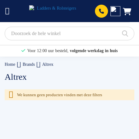
Prod
Voor 12:00 uur besteld,
volgende werkdag in huis
Bekijk hier onze Actiepagina
Home
Brands
Altrex
Binnen 1 dag een
gratis offerte
Altrex
We kunnen geen producten vinden met deze filters