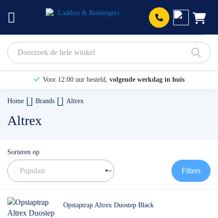
Prod
Voor 12:00 uur besteld,
volgende werkdag in huis
Bekijk hier onze Actiepagina
Home
Brands
Altrex
Binnen 1 dag een
gratis offerte
Altrex
Sorteren op
Filters
Opstaptrap Altrex Duostep Black