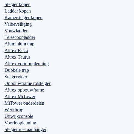
Steiger kopen
Ladder kopen
Kamersteiger kopen
Valbeveiliging
Vouwladder
Telescoopladder
Aluminium trap
Altrex Falco
Altrex Taurus
Altrex voorloopleuning
Dubbele trap
Steigervloer
Opbouwframe rolsteiger
Altrex opbouwframe
Altrex MiTower
MiTower onderdelen
Werkbrug
Uitwijkconsole
Voorloopleuning
Steiger met aanhanger