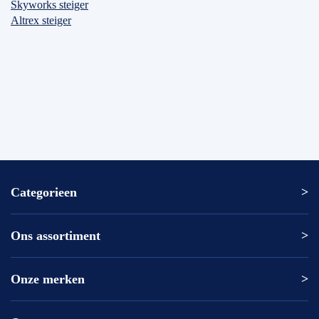
Skyworks steiger
Altrex steiger
Categorieen
Ons assortiment
Altrex ladder
Altrex trap
Altrex kamersteiger
Onze merken
Altrex
Rolsteiger kopen
ASC