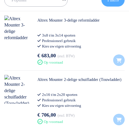
✅ Contact:
0511- 40 25 64
, of
mail
Altrex Mounter 3-delige reformladder
3x8 t/m 3x14 sporten
Professioneel gebruik
Kies uw eigen uitvoering
€ 683,00
excl. BTW
Op voorraad
Altrex Mounter 2-delige schuifladder (Touwladder)
2x16 t/m 2x20 sporten
Professioneel gebruik
Kies uw eigen uitvoering
€ 706,00
excl. BTW
Op voorraad