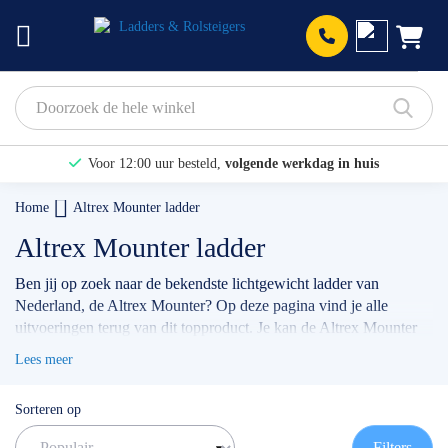
Prod
Voor 12:00 uur besteld,
volgende werkdag in huis
Bekijk hier onze Actiepagina
Home
Altrex Mounter ladder
Binnen 1 dag een
gratis offerte
Altrex Mounter ladder
Ben jij op zoek naar de bekendste lichtgewicht ladder van
Nederland, de Altrex Mounter? Op deze pagina vind je alle
uitvoeringen terug van dit topproduct. Je kan de Altrex Mounter
verkrijgen als 3-delige en 2-delige reformladder, maar ook als
Lees meer
schuifladder (met touw). Heb jij hulp nodig bij het kiezen van de
juiste uitvoering? Wij helpen jou graag verder!
Sorteren op
✅ Volgende werkdag op locatie
✅ Meedenkende klantenservice
Filters