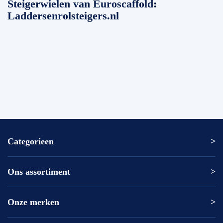
Steigerwielen van Euroscaffold:
Laddersenrolsteigers.nl
Categorieen
Ons assortiment
Altrex ladder
Altrex trap
Altrex kamersteiger
Onze merken
Altrex
Rolsteiger kopen
ASC