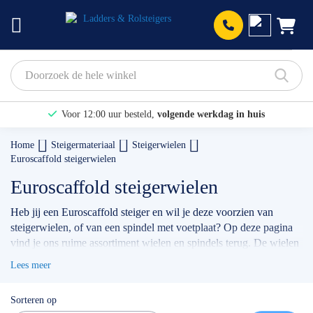
Prod
Voor 12:00 uur besteld,
volgende werkdag in huis
Bekijk hier onze Actiepagina
Home
Steigermateriaal
Steigerwielen
Euroscaffold steigerwielen
Binnen 1 dag een
gratis offerte
Euroscaffold steigerwielen
Heb jij een Euroscaffold steiger en wil je deze voorzien van
steigerwielen, of van een spindel met voetplaat? Op deze pagina
vind je ons ruime assortiment wielen en spindels terug. De wielen
zijn uitwisselbaar met diverse gangbare merken, daarnaast zijn ze
Lees meer
robuust en hierdoor geschikt voor professioneel gebruik? Heb je
hulp nodig bij het kiezen van het juiste product? Wij helpen je
Sorteren op
graag verder!