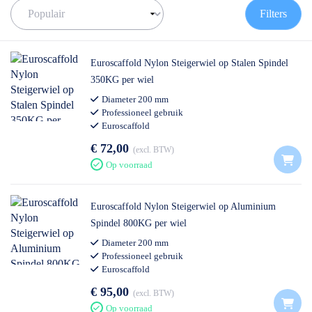
✅ Volgende werkdag op locatie
Filters
✅ Meedenkende klantenservice
✅
0511- 40 25 64
, of
mail
Euroscaffold Nylon Steigerwiel op Stalen Spindel
350KG per wiel
Diameter 200 mm
Professioneel gebruik
Euroscaffold
€ 72,00
excl. BTW
Op voorraad
Euroscaffold Nylon Steigerwiel op Aluminium
Spindel 800KG per wiel
Diameter 200 mm
Professioneel gebruik
Euroscaffold
€ 95,00
excl. BTW
Op voorraad