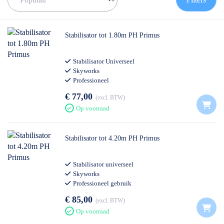
✅
Volgende werkdag op locatie
✅
Meedenkende klantenservice
✅ Contact:
0511- 40 25 64
, of
mail
Stabilisator tot 1.80m PH Primus
Stabilisator Universeel
Skyworks
Professioneel
€ 77,00
excl. BTW
Op voorraad
Stabilisator tot 4.20m PH Primus
Stabilisator universeel
Skyworks
Professioneel gebruik
€ 85,00
excl. BTW
Op voorraad