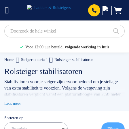
Prod
Voor 12:00 uur besteld,
volgende werkdag in huis
Bekijk hier onze Actiepagina
Home
Steigermateriaal
Rolsteiger stabilisatoren
Binnen 1 dag een
gratis offerte
Rolsteiger stabilisatoren
Stabilisatoren voor je steiger zijn ervoor bedoeld om je stellage
van extra stabiliteit te voorzien. Volgens de wetgeving zijn
stabilisatoren verplicht vanaf een platformhoogte van 2.50 meter
en ben je er te allen tijde vier benodigd om te voldoen aan de
Lees meer
norm voor professioneel ARBO gebruik. De
stabilisator altrex
steiger
is onze meest verkochte uitvoering, deze is uitwisselbaar
Sorteren op
met diverse andere merken. Heb je hulp nodig om de juiste
stabilisator te vinden? Wij helpen je graag verder!
Filters