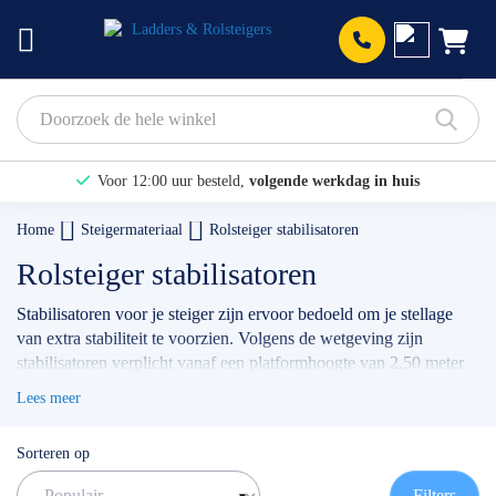
Prod
Voor 12:00 uur besteld,
volgende werkdag in huis
Bekijk hier onze Actiepagina
Home
Steigermateriaal
Rolsteiger stabilisatoren
Binnen 1 dag een
gratis offerte
Rolsteiger stabilisatoren
Stabilisatoren voor je steiger zijn ervoor bedoeld om je stellage
van extra stabiliteit te voorzien. Volgens de wetgeving zijn
stabilisatoren verplicht vanaf een platformhoogte van 2.50 meter
en ben je er te allen tijde vier benodigd om te voldoen aan de
Lees meer
norm voor professioneel ARBO gebruik. De
stabilisator altrex
steiger
is onze meest verkochte uitvoering, deze is uitwisselbaar
Sorteren op
met diverse andere merken. Heb je hulp nodig om de juiste
stabilisator te vinden? Wij helpen je graag verder!
Filters