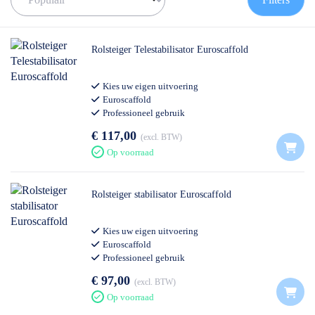
✅
Volgende werkdag op locatie
✅
Meedenkende klantenservice
✅ Contact:
0511- 40 25 64
, of
mail
Rolsteiger Telestabilisator Euroscaffold
Kies uw eigen uitvoering
Euroscaffold
Professioneel gebruik
€ 117,00
excl. BTW
Op voorraad
Rolsteiger stabilisator Euroscaffold
Kies uw eigen uitvoering
Euroscaffold
Professioneel gebruik
€ 97,00
excl. BTW
Op voorraad