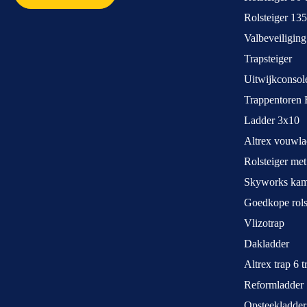
Rolsteiger 13
Valbeveiliging
Trapsteiger
Uitwijkconsol
Trappentoren 
Ladder 3x10
Altrex vouwla
Rolsteiger met
Skyworks kame
Goedkope rols
Vlizotrap
Dakladder
Altrex trap 6 
Reformladder
Opsteekladder