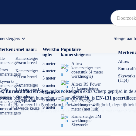
ersteigers
Steigeraan
Bekijk hier onze Actiepagina
Binnen 1 dag een
gratis
erken:
Snel naar:
Werkho
Populaire
Merken:
ogte:
kamersteigers:
lle
Kamersteiger
Altrex
amersteigers
75 cm breed
3 meter
Altrex
kamersteiger met
Euroscaff
ltrex
Kamersteiger
4 meter
opzetstuk (4 meter
amersteigers
Skyworks
werkhoogte)
90 cm breed
5 meter
(Tip!)
kyworks
Altrex RS Power
Kamersteiger
6 meter
amersteigers
44 kamersteiger
135 cm breed
Tip!)
ex, Euroscaffold en
Skyworks rolsteigers
extra scherp geprijsd in de
7 meter
Skyworks
Stucadoors
ienese
ken staan bekend om hun robuuste bouwkwaliteit, is
EN-131 gecertifice
8 meter
kamersteiger
werkplateau
amersteigers
emaal gefabriceerd in
Nederland
, met focus op veiligheid, degelijkhe
werkhoogte 4
9 meter
Tweede keuze
uroscaffold
meter (met luik)
stante kwaliteit. Heb je een specifieke samenstelling in gedachten?
Vraa
amersteigers
Kamersteiger 3M
werkhoogte
Skyworks