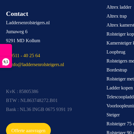
Altrex ladder
Contact
Altrex trap
Laddersenrolsteigers.nl
Altrex kamerst
Jumaweg 6
Rolsteiger ko
9291 MD Kollum
Kamersteiger 
Loopbrug
T 0511 - 40 25 64
Rolsteigers m
9,5
E info@laddersenrolsteigers.nl
Bordestrap
Rolsteiger me
Ladder kopen
KvK : 85805386
Telescoopladd
BTW : NL863748272.B01
Voorloopleuni
Bank : NL36 INGB 0675 9391 19
Steiger
Rolsteiger 75
Offerte aanvragen
Rolsteiger 90