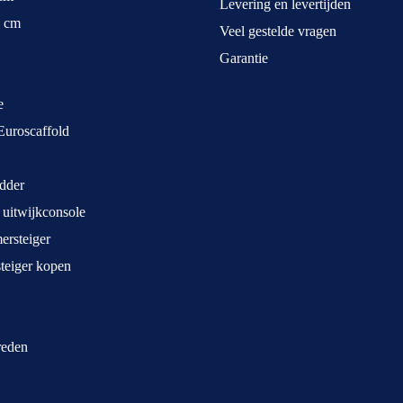
Levering en levertijden
5 cm
Veel gestelde vragen
Garantie
e
Euroscaffold
dder
 uitwijkconsole
rsteiger
teiger kopen
treden