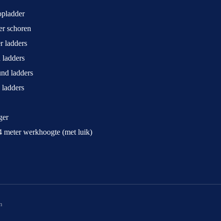
opladder
ger schoren
r ladders
 ladders
und ladders
 ladders
ger
4 meter werkhoogte (met luik)
n