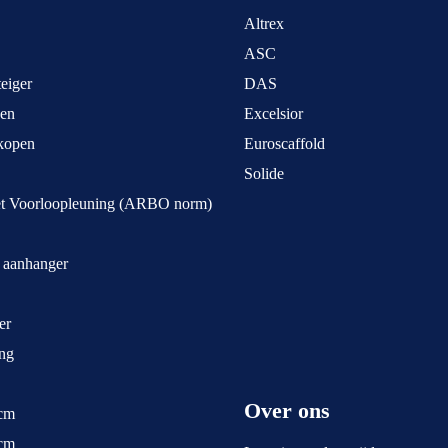
Altrex
ASC
eiger
DAS
pen
Excelsior
kopen
Euroscaffold
Solide
et Voorloopleuning (ARBO norm)
t aanhanger
er
ng
Over ons
 cm
 cm