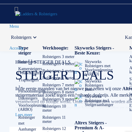
Menu
Rolsteigers
Kam
Voor 12:00 uur besteld,
volgende werkdag in huis
Type
Werkhoogte:
Skyworks Steigers -
M
Account
steiger
Beste Keuze:
Rolsteigers 3 meter
A
k
Home
Rolsteigers
STEIGER DEALS
Skyworks
Rolsteigers 4 meter
Rolsteigers met
A
Kamersteigers
Voorloopleuning
STEIGER DEALS
Rolsteigers 5 meter
k
(vouwsteigers)
(ARBO)
Rolsteigers 6 meter
S
Trapsteigers
Skyworks
k
Rolsteigers 7 meter
Rolsteigers
1-
(
In de eerste maanden van het nieuwe jaar zetten wij onze
Altr
Basis
Persoonssteigers
Rolsteigers 8 meter
W
steigermateriaal zoekt tegen een keiharde dealprijs. Alle mer
Skyworks
Daksteigers
k
Rolsteigers 9 meter
Rolsteiger incl.
verantwoord op hoogte werkt. Onze steigermerken worden all
Steigeraanhanger
Voorloopleuning
E
Rolsteigers 10
maar een betrouwbaar systeem met heldere specificaties en con
(ARBO)
k
meter
voorstel dat perfect aansluit op jouw werkzaamheden.
Lees meer
Rolsteiger
Rolsteigers 11
meter
Altrex Steigers -
met
✅ Volgende werkdag op locatie
Premium & A-
Rolsteigers 12
Aanhanger
✅ Meedenkende klantenservice