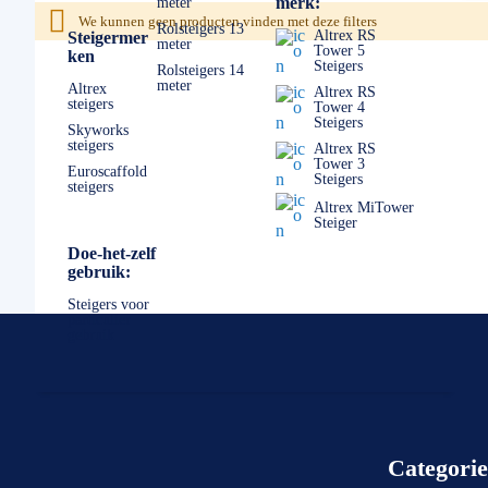
merk:
meter
✅
0511- 40 25 64
, of
mail
We kunnen geen producten vinden met deze filters
Rolsteigers 13
Altrex RS
Steigermer
meter
Tower 5
ken
Steigers
Rolsteigers 14
meter
Altrex
Altrex RS
steigers
Tower 4
Steigers
Skyworks
steigers
Altrex RS
Tower 3
Euroscaffold
Steigers
steigers
Altrex MiTower
Steiger
Doe-het-zelf
gebruik:
Steigers voor
particulier
gebruik
Categori