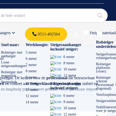
hangers
Steigermateriaal
Products 
0511-402564
 offerte
Rolsteiger
Snel naar:
Werkhoogte:
Steigeraanhanger
onderdelen
inclusief steiger:
Rolsteiger met
5 meter
Steigerframes
aanhanger
6 meter
rolsteigerfra
old
6 meter
Losse
8 meter
Rolsteiger
7 meter
steigeraanhangers
platforms
10 meter
8 meter
(vloer)
Rolsteiger met
12 meter
steigerbok
9 meter
 spotlight. Dé keuzes voor de
professional
die betrouwbaar
Rolsteiger
schoren
Steigerbok
erd
en voldoet aan
Steigerklasse 3
Steigeraanhanger
, zodat je veilig, stabiel en
10 meter
(horizontaal 
inclusief steiger:
diagonaal)
id en langdurig professioneel gebruik. Geen goedkope import,
11 meter
g vrijblijvend een offerte aan
en ontvang snel een scherp
Voorloopleun
6 meter
12 meter
Steigerwielen
8 meter
14 meter
Stabilisatoren
10 meter
voor je steige
12 meter