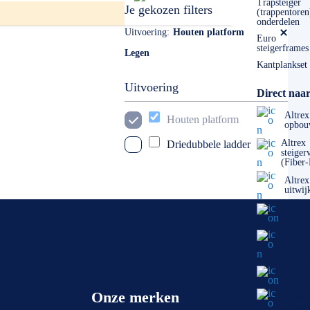
Trapsteiger
Je gekozen filters
(trappentoren
onderdelen
Uitvoering
Houten platform
Euro
steigerframes
Legen
Kantplankset
Uitvoering
Direct naar
Altrex
Houten platform
opbou
Altrex
Driedubbele ladder
steiger
(Fiber
Altrex
uitwij
Altre
steige
Altrex
voorlo
(Safe-
Altre
stabil
Onze merken
Altrex
onderd