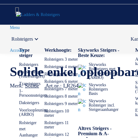
Menu
Rolsteigers
Kam
Voor 12:00 uur besteld,
volgende werkdag in huis
Type
Werkhoogte:
Skyworks Steigers -
M
Account
steiger
Beste Keuze:
Rolsteigers 3 meter
A
k
Rolsteigers
Skyworks
Rolsteigers 4 meter
Solide enkel oploopbar
Rolsteigers met
A
Kamersteigers
Voorloopleuning
Rolsteigers 5 meter
k
(vouwsteigers)
(ARBO)
Rolsteigers 6 meter
S
Trapsteigers
Merk:
Solide
Art.nr.:
LR2647
Skyworks
k
Rolsteigers 7 meter
Rolsteigers
1-
(
Basis
Persoonssteigers
Rolsteigers 8 meter
W
Skyworks
Daksteigers
k
Rolsteigers 9 meter
Rolsteiger incl.
Steigeraanhanger
Voorloopleuning
E
Rolsteigers 10
(ARBO)
k
meter
Rolsteiger
Rolsteigers 11
meter
Altrex Steigers -
met
Premium & A-
Rolsteigers 12
Aanhanger