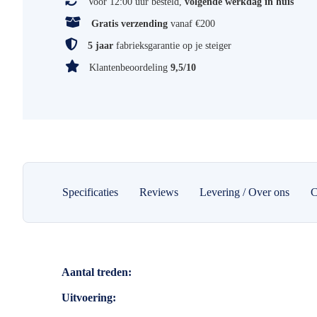
Voor 12:00 uur besteld,
volgende werkdag in huis
Gratis verzending
vanaf €200
5 jaar
fabrieksgarantie op je steiger
Klantenbeoordeling
9,5/10
Specificaties
Reviews
Levering / Over ons
C
Specificaties
Aantal treden
Uitvoering