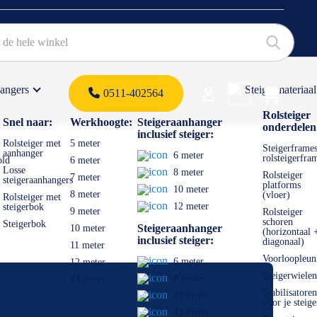
hangers
Steigermateriaal
Products 
0511-402564
 offerte
Rolsteiger
Snel naar:
Werkhoogte:
Steigeraanhanger
onderdelen
inclusief steiger:
Rolsteiger met
5 meter
Steigerframes
aanhanger
6 meter
rolsteigerfra
old
6 meter
Losse
8 meter
Rolsteiger
7 meter
steigeraanhangers
platforms
10 meter
8 meter
(vloer)
Rolsteiger met
12 meter
steigerbok
9 meter
Rolsteiger
schoren
Steigerbok
Steigeraanhanger
10 meter
(horizontaal 
inclusief steiger:
diagonaal)
11 meter
Voorloopleun
6 meter
12 meter
Steigerwielen
8 meter
14 meter
Stabilisatoren
10 meter
voor je steige
12 meter