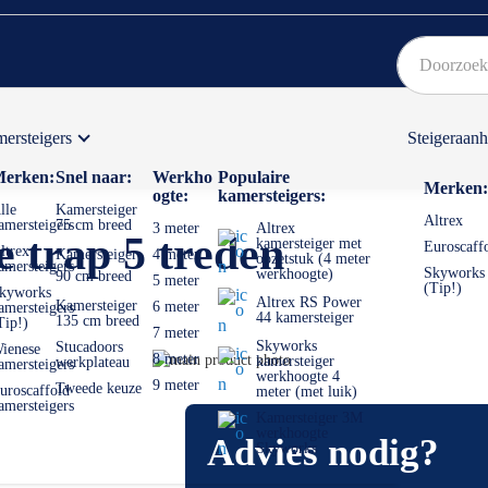
ersteigers
Steigeraan
Bekijk hier onze Actiepagina
Binnen 1 dag een
gratis
erken:
Snel naar:
Werkho
Populaire
Merken:
ogte:
kamersteigers:
lle
Kamersteiger
Altrex
amersteigers
75 cm breed
3 meter
Altrex
e trap 5 treden
kamersteiger met
Euroscaff
ltrex
Kamersteiger
4 meter
opzetstuk (4 meter
amersteigers
Skyworks
werkhoogte)
90 cm breed
5 meter
(Tip!)
kyworks
Altrex RS Power
Kamersteiger
6 meter
amersteigers
44 kamersteiger
135 cm breed
Tip!)
7 meter
Skyworks
Stucadoors
ienese
Ga
8 meter
kamersteiger
werkplateau
amersteigers
werkhoogte 4
naar
Ga
9 meter
Tweede keuze
uroscaffold
meter (met luik)
het
naar
amersteigers
Kamersteiger 3M
einde
het
werkhoogte
Advies nodig?
van
begin
Skyworks
de
van