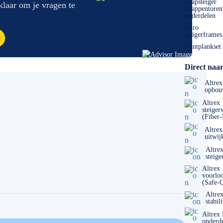
Trapsteiger
 klaar om je vragen te
(trappentoren
onderdelen
Euro
steigerframes
Kantplankset
Direct naar
Altrex
opbou
Altrex
steiger
(Fiber
Altrex
uitwij
Altre
steige
Altrex
voorlo
(Safe-
Altre
stabil
Altrex
onderd