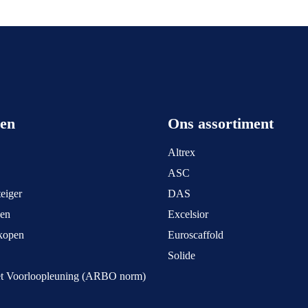
een
Ons assortiment
Altrex
ASC
eiger
DAS
pen
Excelsior
kopen
Euroscaffold
Solide
et Voorloopleuning (ARBO norm)