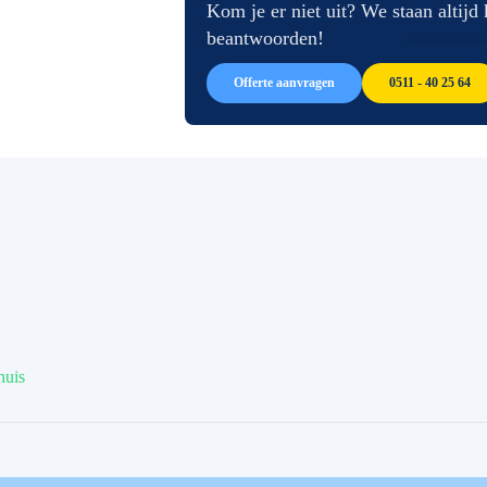
afbeeldingen-
de
Kom je er niet uit? We staan altijd
gallerij
afbeeldingen-
beantwoorden!
gallerij
Offerte aanvragen
0511 - 40 25 64
huis