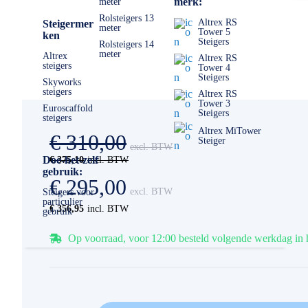
merk:
meter
Rolsteigers 13
Altrex RS
Steigermer
meter
Tower 5
ken
Steigers
Rolsteigers 14
meter
Altrex
Altrex RS
steigers
Tower 4
Steigers
Skyworks
steigers
Altrex RS
Tower 3
Euroscaffold
Steigers
steigers
Altrex MiTower
€ 310,00
Steiger
Doe-het-zelf
€ 375,10
gebruik:
€ 295,00
Steigers voor
particulier
€ 356,95
gebruik
Op voorraad, voor 12:00 besteld volgende werkdag in 