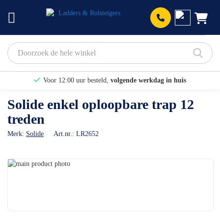
Prod
Voor 12:00 uur besteld,
volgende werkdag in huis
Bekijk hier onze Actiepagina
Solide enkel oploopbare trap 12
treden
Binnen 1 dag een
gratis offerte
Merk:
Solide
Art.nr.:
LR2652
Ga
naar
Ga
het
naar
einde
het
van
begin
de
van