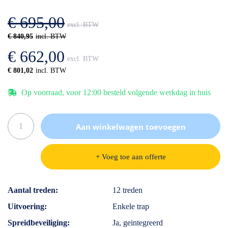
afbeeldingen-
de
gallerij
afbeeldingen-
€ 695,00
gallerij
€ 840,95
€ 662,00
€ 801,02
Op voorraad, voor 12:00 besteld volgende werkdag in huis
Aan winkelwagen toevoegen
+ Voeg toe aan offerte
Specificaties
Aantal treden
12 treden
Uitvoering
Enkele trap
Spreidbeveiliging
Ja, geintegreerd