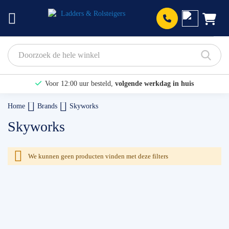
Prod
Voor 12:00 uur besteld,
volgende werkdag in huis
Bekijk hier onze Actiepagina
Home
Brands
Skyworks
Binnen 1 dag een
gratis offerte
Skyworks
We kunnen geen producten vinden met deze filters