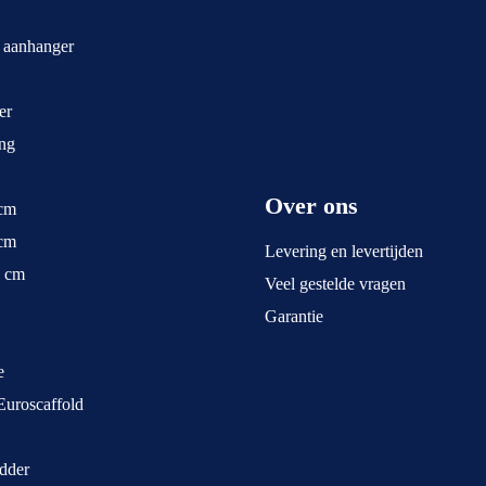
t aanhanger
er
ng
Over ons
 cm
 cm
Levering en levertijden
5 cm
Veel gestelde vragen
Garantie
e
Euroscaffold
dder