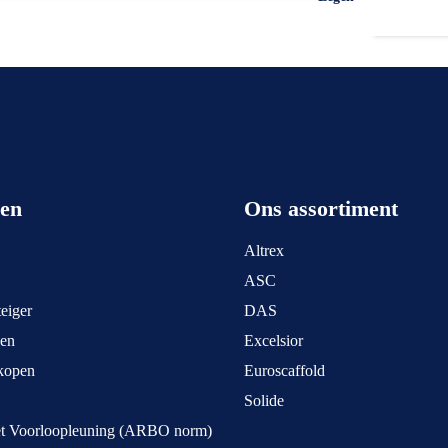
een
Ons assortiment
Altrex
ASC
eiger
DAS
pen
Excelsior
kopen
Euroscaffold
Solide
et Voorloopleuning (ARBO norm)