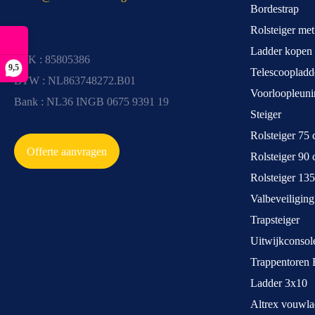
Bordestrap
Rolsteiger me
Ladder kopen
KvK : 85805386
9,5
Telescoopladd
BTW : NL863748272.B01
Voorloopleuni
Bank : NL36 INGB 0675 9391 19
Steiger
Rolsteiger 75
Offerte aanvragen
Rolsteiger 90
Rolsteiger 13
Valbeveiliging
Trapsteiger
Uitwijkconsol
Trappentoren 
Ladder 3x10
Altrex vouwla