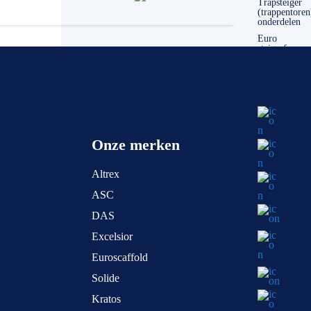
Trapsteiger
(trappentoren
onderdelen
Euro
steigerframes
Kantplankset
Direct naar
Altrex
opbou
Onze merken
Altrex
steiger
(Fiber
Altrex
Altrex
uitwij
ASC
Altre
DAS
steige
Altrex
Excelsior
voorlo
(Safe-
Euroscaffold
Altre
Solide
stabil
Kratos
Altrex
onderd