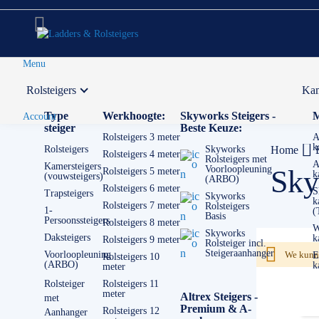
Menu
Rolsteigers
Kam
Voor 12:00 uur besteld,
volgende werkdag in huis
Type
Werkhoogte:
Skyworks Steigers -
M
Account
steiger
Beste Keuze:
Rolsteigers 3 meter
A
k
Rolsteigers
Skyworks
Home
Rolsteigers 4 meter
Rolsteigers met
A
Kamersteigers
Voorloopleuning
Sky
Rolsteigers 5 meter
k
(vouwsteigers)
(ARBO)
Rolsteigers 6 meter
S
Trapsteigers
Skyworks
k
Rolsteigers 7 meter
Rolsteigers
1-
(
Basis
Persoonssteigers
Rolsteigers 8 meter
W
Skyworks
Daksteigers
k
Rolsteigers 9 meter
Rolsteiger incl.
Steigeraanhanger
Voorloopleuning
We kunne
E
Rolsteigers 10
(ARBO)
k
meter
Rolsteiger
Rolsteigers 11
meter
Altrex Steigers -
met
Premium & A-
Rolsteigers 12
Aanhanger