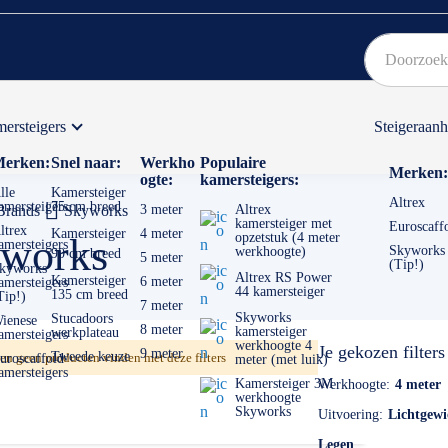
ersteigers
Steigeraan
Bekijk hier onze Actiepagina
Binnen 1 dag een
gratis
erken:
Snel naar:
Werkho
Populaire
Merken:
ogte:
kamersteigers:
lle
Kamersteiger
Altrex
amersteigers
75 cm breed
Brands
Skyworks
3 meter
Altrex
kamersteiger met
Euroscaff
ltrex
Kamersteiger
4 meter
opzetstuk (4 meter
works
amersteigers
Skyworks
werkhoogte)
90 cm breed
5 meter
(Tip!)
kyworks
Altrex RS Power
Kamersteiger
6 meter
amersteigers
44 kamersteiger
135 cm breed
Tip!)
7 meter
Skyworks
Stucadoors
ienese
8 meter
kamersteiger
werkplateau
amersteigers
werkhoogte 4
Je gekozen filters
9 meter
Tweede keuze
n geen producten vinden met deze filters
uroscaffold
meter (met luik)
amersteigers
Kamersteiger 3M
Werkhoogte
4 meter
werkhoogte
Skyworks
Uitvoering
Lichtgewi
Legen