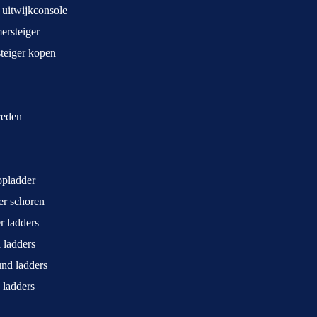
 uitwijkconsole
rsteiger
teiger kopen
treden
opladder
ger schoren
r ladders
 ladders
und ladders
 ladders