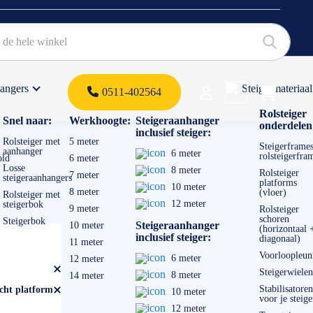
hangers
Steigermateriaal
Products 
0511-402564
 offerte
Rolsteiger
Snel naar:
Werkhoogte:
Steigeraanhanger
onderdelen
inclusief steiger:
Rolsteiger met
5 meter
Steigerframes
aanhanger
6 meter
rolsteigerfra
old
6 meter
Losse
8 meter
Rolsteiger
7 meter
steigeraanhangers
platforms
10 meter
8 meter
(vloer)
Rolsteiger met
12 meter
steigerbok
9 meter
Rolsteiger
schoren
Steigerbok
Steigeraanhanger
10 meter
(horizontaal 
inclusief steiger:
diagonaal)
11 meter
Voorloopleun
6 meter
12 meter
Steigerwielen
8 meter
14 meter
Stabilisatoren
cht platform
10 meter
voor je steige
12 meter