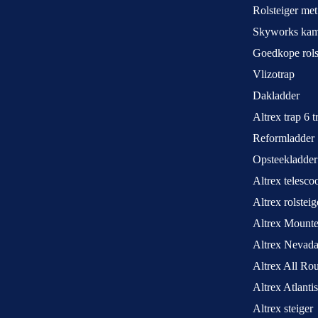
Rolsteiger met
Skyworks kame
Goedkope rols
Vlizotrap
Dakladder
Altrex trap 6 
Reformladder
Opsteekladder
Altrex telesco
Altrex rolstei
Altrex Mounte
Altrex Nevada
Altrex All Ro
Altrex Atlantis
Altrex steiger