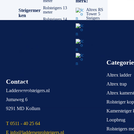
merk:
meter
Rolsteigers 13
Altrex RS
Steigermer
meter
Tower 5
ken
Steigers
Rolsteigers 14
meter
Altrex
Altrex RS
steigers
Tower 4
Steigers
Skyworks
steigers
Altrex RS
Tower 3
Euroscaffold
Steigers
steigers
Altrex MiTower
Categori
Steiger
Doe-het-zelf
gebruik:
Altrex ladder
Contact
Steigers voor
Altrex trap
particulier
Laddersenrolsteigers.nl
gebruik
Altrex kamerst
Jumaweg 6
Rolsteiger ko
9291 MD Kollum
Kamersteiger 
Loopbrug
T 0511 - 40 25 64
Rolsteigers m
E info@laddersenrolsteigers.nl