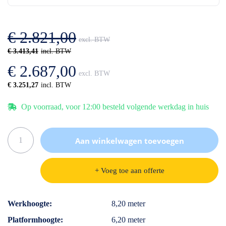
de
van
afbeeldingen-
de
gallerij
afbeeldingen-
€ 2.821,00
gallerij
€ 3.413,41
€ 2.687,00
€ 3.251,27
Op voorraad, voor 12:00 besteld volgende werkdag in huis
Aan winkelwagen toevoegen
+ Voeg toe aan offerte
Specificaties
Werkhoogte
8,20 meter
Platformhoogte
6,20 meter