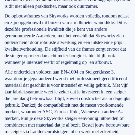
is dit niet alleen praktischer, maar ook duurzamer.
De opbouwframes van Skyworks worden volledig rondom gelast
en zijn opgebouwd uit buizen van 2 millimeter wanddikte. Dit is
dezelfde professionele kwaliteit die je kent van andere
gerenommeerde A-merken, met het verschil dat Skyworks zich
onderscheidt door robuuste afwerking en een uitstekende prijs-
kwaliteitverhouding. De stijfheid van de frames zorgt ervoor dat
de steiger op meer dan acht meter hoogte stabiel blijft, ook
wanneer je intensief werkt of regelmatig op- en afbouwt.
Alle onderdelen voldoen aan EN-1004 en Steigerklasse 3,
waardoor je gegarandeerd werkt met professioneel gecertificeerd
materiaal dat geschikt is voor intensief en veilig gebruik. Met vijf
jaar fabrieksgarantie weet je zeker dat je investeert in een steiger
die jarenlang betrouwbaar blijft, zowel constructief als in dagelijks
gebruik. Dankzij de compatibiliteit met de meest voorkomende
merken, waaronder ASC, Euroscaffold, Wienese en andere A-
merken, kun je deze Skyworks-steiger eenvoudig uitbreiden of
combineren met materiaal dat je al bezit. Bestel jouw betrouwbare
rolsteiger via Laddersenrolsteigers.nl en werk met zekerheid,