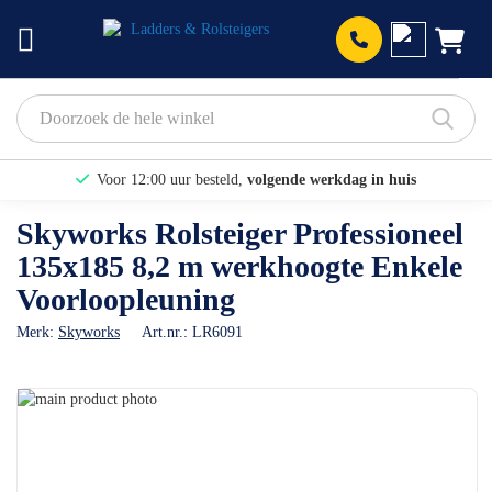
Prod
Voor 12:00 uur besteld,
volgende werkdag in huis
Bekijk hier onze Actiepagina
Skyworks Rolsteiger Professioneel
135x185 8,2 m werkhoogte Enkele
Binnen 1 dag een
gratis offerte
Voorloopleuning
Merk:
Skyworks
Art.nr.:
LR6091
Ga
naar
Ga
het
naar
einde
het
van
begin