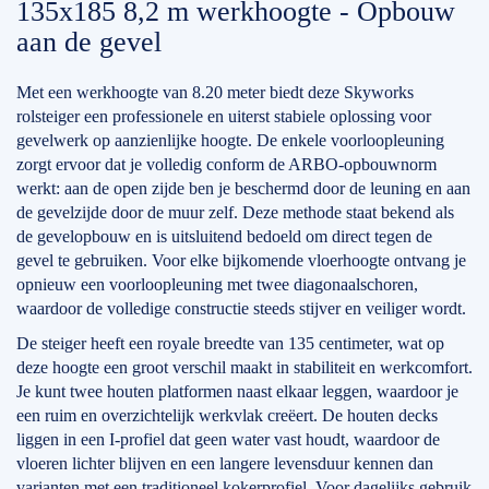
135x185 8,2 m werkhoogte - Opbouw
aan de gevel
Met een werkhoogte van 8.20 meter biedt deze Skyworks
rolsteiger een professionele en uiterst stabiele oplossing voor
gevelwerk op aanzienlijke hoogte. De enkele voorloopleuning
zorgt ervoor dat je volledig conform de ARBO-opbouwnorm
werkt: aan de open zijde ben je beschermd door de leuning en aan
de gevelzijde door de muur zelf. Deze methode staat bekend als
de gevelopbouw en is uitsluitend bedoeld om direct tegen de
gevel te gebruiken. Voor elke bijkomende vloerhoogte ontvang je
opnieuw een voorloopleuning met twee diagonaalschoren,
waardoor de volledige constructie steeds stijver en veiliger wordt.
De steiger heeft een royale breedte van 135 centimeter, wat op
deze hoogte een groot verschil maakt in stabiliteit en werkcomfort.
Je kunt twee houten platformen naast elkaar leggen, waardoor je
een ruim en overzichtelijk werkvlak creëert. De houten decks
liggen in een I-profiel dat geen water vast houdt, waardoor de
vloeren lichter blijven en een langere levensduur kennen dan
varianten met een traditioneel kokerprofiel. Voor dagelijks gebruik