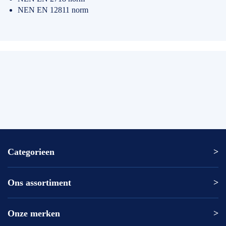
NEN EN 12811 norm
Categorieen
Ons assortiment
Altrex ladder
Altrex trap
Altrex kamersteiger
Onze merken
Altrex