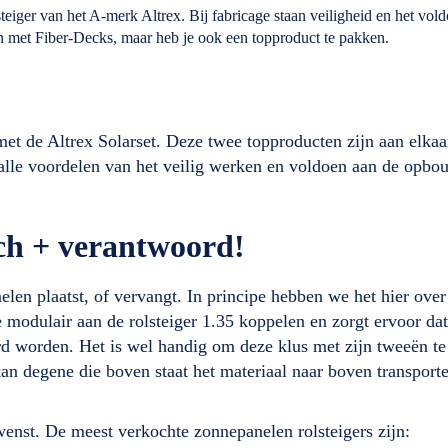
e steiger van het A-merk Altrex. Bij fabricage staan veiligheid en het 
ren met Fiber-Decks, maar heb je ook een topproduct te pakken.
et de Altrex Solarset. Deze twee topproducten zijn aan elkaa
 alle voordelen van het veilig werken en voldoen aan de opb
sch + verantwoord!
elen plaatst, of vervangt. In principe hebben we het hier over
je modulair aan de rolsteiger 1.35 koppelen en zorgt ervoor da
rd worden. Het is wel handig om deze klus met zijn tweeën t
an degene die boven staat het materiaal naar boven transport
 wenst. De meest verkochte zonnepanelen rolsteigers zijn: