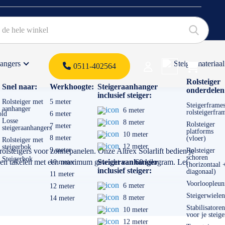
hangers
Steigermateriaal
Products 
0511-402564
 offerte
Rolsteiger
Snel naar:
Werkhoogte:
Steigeraanhanger
onderdelen
inclusief steiger:
Rolsteiger met
5 meter
Steigerframes
aanhanger
6 meter
rolsteigerfra
old
6 meter
Losse
8 meter
Rolsteiger
7 meter
steigeraanhangers
platforms
10 meter
8 meter
(vloer)
Rolsteiger met
12 meter
steigerbok
9 meter
rolsteigers voor zonnepanelen. Onze Altrex Solarlift bedien je
Rolsteiger
schoren
Steigerbok
oven takelen met een maximum gewicht van 60 kilogram. Let
Steigeraanhanger
10 meter
(horizontaal 
inclusief steiger:
diagonaal)
11 meter
Voorloopleun
6 meter
12 meter
Steigerwielen
8 meter
14 meter
Stabilisatoren
10 meter
voor je steige
12 meter