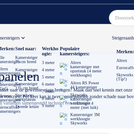
ersteigers
Steigeraan
Bekijk hier onze Actiepagina
Binnen 1 dag een
gratis
erken:
Snel naar:
Werkho
Populaire
Merken:
ogte:
kamersteigers:
lle
Kamersteiger
Altrex
amersteigers
75 cm breed
3 meter
Altrex
kamersteiger met
Euroscaff
ltrex
Kamersteiger
4 meter
opzetstuk (4 meter
panelen
amersteigers
Skyworks
werkhoogte)
90 cm breed
5 meter
(Tip!)
kyworks
Altrex RS Power
Kamersteiger
6 meter
amersteigers
44 kamersteiger
135 cm breed
Tip!)
e manier naar de gewenste etage brengen? Maak dan snel kennis met onze 
7 meter
Skyworks
Stucadoors
ienese
ken voorzien. Per keer kan je twee zonnepanelen zonder schade naar b
8 meter
kamersteiger
werkplateau
amersteigers
j varianten samengesteld inclusief een rolsteiger.
werkhoogte 4
9 meter
Tweede keuze
uroscaffold
meter (met luik)
amersteigers
Kamersteiger 3M
werkhoogte
Skyworks