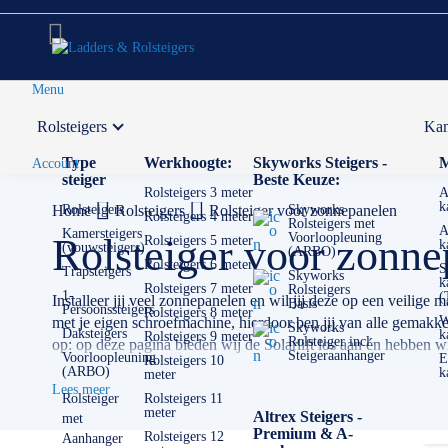
Menu
Rolsteigers
Kam
Voor 12:00 uur besteld,
volgende werkdag in huis
Type
Werkhoogte:
Skyworks Steigers -
M
Account
steiger
Beste Keuze:
Rolsteigers 3 meter
A
k
Home
Rolsteigers
Rolsteigers
Rolsteiger voor zonnepanelen
Skyworks
Rolsteigers 4 meter
Rolsteigers met
A
Kamersteigers
Voorloopleuning
Rolsteiger voor zonne
Rolsteigers 5 meter
k
(vouwsteigers)
(ARBO)
Rolsteigers 6 meter
S
Trapsteigers
Skyworks
k
Rolsteigers 7 meter
Rolsteigers
1-
(
Installeer jij veel zonnepanelen en wil jij deze op een veilig
Basis
Persoonssteigers
Rolsteigers 8 meter
W
met je eigen schroefmachine, hierdoor ben jij van alle gemak
Skyworks
Daksteigers
k
Rolsteigers 9 meter
Rolsteiger incl.
op: op deze pagina bieden wij de Solarlift los aan én hebben wi
Steigeraanhanger
Voorloopleuning
E
Rolsteigers 10
(ARBO)
k
meter
✅ Volgende werkdag op locatie
Lees meer
✅ Meedenkende klantenservice
Rolsteiger
Rolsteigers 11
meter
Altrex Steigers -
met
✅ Contact: 0511- 40 25 64, of mail
Premium & A-
Rolsteigers 12
Aanhanger