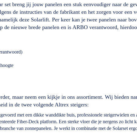
ar set breng jij jouw panelen een stuk eenvoudiger naar de g
gens de instructies van de fabrikant en het zorgen voor een v
melijk deze Solarlift. Per keer kan je twee panelen naar bov
p de nieuwe brede panelen en is ARBO verantwoord, hierdoor
verantwoord)
khoogte
verder, maar neem een kijkje in ons assortiment. Wij bieden n
eid in de twee volgende Altrex steigers:
 Uitgevoerd met een dikke wanddikte buis, professionele steigerwielen e
nteerde Fiber-Deck platform. Een sterke vloer die je nergens zo licht k
de branche van zonnepanelen. Je werkt in combinatie met de Solarset er