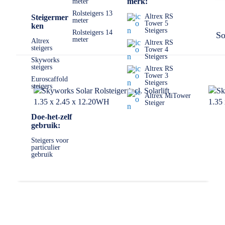
merk:
meter
Rolsteigers 13
Altrex RS
Steigermer
meter
Tower 5
ken
Steigers
Rolsteigers 14
So
meter
Altrex
Altrex RS
steigers
Tower 4
Steigers
Skyworks
steigers
Altrex RS
Tower 3
Euroscaffold
Steigers
steigers
Altrex MiTower
Steiger
Doe-het-zelf
gebruik:
Steigers voor
particulier
gebruik