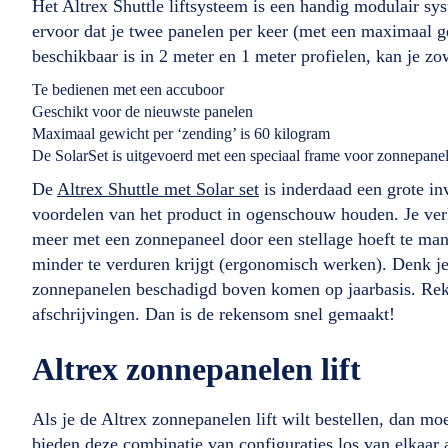
Het Altrex Shuttle liftsysteem is een handig modulair sy
ervoor dat je twee panelen per keer (met een maximaal ge
beschikbaar is in 2 meter en 1 meter profielen, kan je z
Te bedienen met een accuboor
Geschikt voor de nieuwste panelen
Maximaal gewicht per ‘zending’ is 60 kilogram
De SolarSet is uitgevoerd met een speciaal frame voor zonnepane
De
Altrex Shuttle met Solar set
is inderdaad een grote in
voordelen van het product in ogenschouw houden. Je verkl
meer met een zonnepaneel door een stellage hoeft te man
minder te verduren krijgt (ergonomisch werken). Denk je
zonnepanelen beschadigd boven komen op jaarbasis. Reken
afschrijvingen. Dan is de rekensom snel gemaakt!
Altrex zonnepanelen lift
Als je de Altrex zonnepanelen lift wilt bestellen, dan moe
bieden deze combinatie van configuraties los van elkaar aan