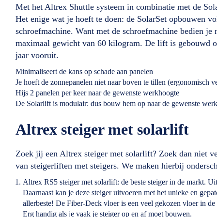
Met het Altrex Shuttle systeem in combinatie met de Sol
Het enige wat je hoeft te doen: de SolarSet opbouwen vol
schroefmachine. Want met de schroefmachine bedien je na
maximaal gewicht van 60 kilogram. De lift is gebouwd o
jaar vooruit.
Minimaliseert de kans op schade aan panelen
Je hoeft de zonnepanelen niet naar boven te tillen (ergonomisch 
Hijs 2 panelen per keer naar de gewenste werkhoogte
De Solarlift is modulair: dus bouw hem op naar de gewenste wer
Altrex steiger met solarlift
Zoek jij een Altrex steiger met solarlift? Zoek dan niet 
van steigerliften met steigers. We maken hierbij ondersch
Altrex RS5 steiger met solarlift: de beste steiger in de markt.
Daarnaast kan je deze steiger uitvoeren met het unieke en gepate
allerbeste! De Fiber-Deck vloer is een veel gekozen vloer in 
Erg handig als je vaak je steiger op en af moet bouwen.