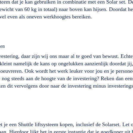
steem dat je kan gebruiken in combinatie met een Solar set. De
wicht van 60 kg in totaal) naar boven kan hijsen. Doordat het
owel even als oneven werkhoogtes bereiken.
len
vestering, daar zijn wij ons maar al te goed van bewust. Echt
eint namelijk de kans op ongelukken aanzienlijk doordat jij, 
oeuvreren. Ook wordt het werk leuker voor jou en je personee
 nog steeds aan de hoogte van de investering? Reken dan eens
 dit vervolgens door naar de investering minus investeringsa
t je een Shuttle liftsysteem kopen, inclusief de Solarset. Let 
. Hierdoor lijkt het in eerste instantie dat je goedkoper uit b