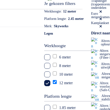
Trapsteiger
Je gekozen filters
(trappentoren
onderdelen
Werkhoogte
12 meter
Euro
steigerframes
Platform lengte
2.45 meter
Kantplankset
Merk
Skyworks
Direct naar
Legen
Altrex
opbou
Werkhoogte
Altrex
steiger
6 meter
(Fiber
Altrex
8 meter
uitwij
Altre
10 meter
steige
12 meter
Altrex
voorlo
(Safe-
Platform lengte
Altre
stabil
Altrex
1.85 meter
onderd